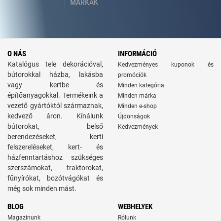
MÁRKÁK
O NÁS
INFORMÁCIÓ
Katalógus tele dekorációval,
Kedvezményes kuponok és
bútorokkal házba, lakásba
promóciók
vagy kertbe és
Minden kategória
építőanyagokkal. Termékeink a
Minden márka
vezető gyártóktól származnak,
Minden e-shop
kedvező áron. Kínálunk
Újdonságok
bútorokat, belső
Kedvezmények
berendezéseket, kerti
felszereléseket, kert- és
házfenntartáshoz szükséges
szerszámokat, traktorokat,
fűnyírókat, bozótvágókat és
még sok minden mást.
BLOG
WEBHELYEK
Magazinunk
Rólunk