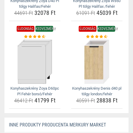
Konyhaszekrény Zoya D40 Pl
Konyhaszekrény Zoya Ws60
tölgy Halifax/Fehér
Pl tölgy Halifax /fehér
32078 Ft
45039 Ft
44691 Ft
61091 Ft
ÚJDONSÁG
KEDVEZMÉNY
ÚJDONSÁG
KEDVEZMÉNY
Konyhaszekrény Zoya D60pc
Konyhaszekrény Denis d40 pl
Pl Fehér borsó/Fehér
tölgy london/fehér
41799 Ft
28838 Ft
46412 Ft
40591 Ft
INNE PRODUKTY PRODUCENTA MERKURY MARKET