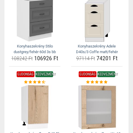
Konyhaszekrény Stilo
Konyhaszekrény Adele
dustgrey/fehér 60d 3s bb
D40s/3 Coffe matt/fehér
106926 Ft
74201 Ft
108242 Ft
97114 Ft
ÚJDONSÁG
KEDVEZMÉNY
ÚJDONSÁG
KEDVEZMÉNY