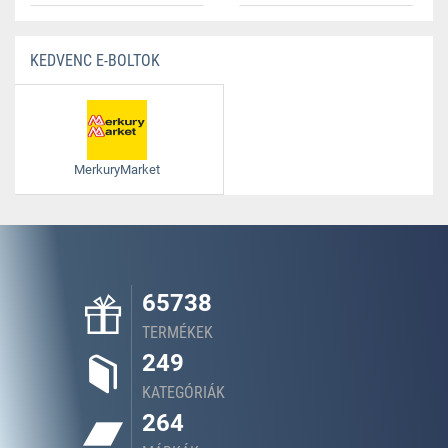
KEDVENC E-BOLTOK
MerkuryMarket
65738
TERMÉKEK
249
KATEGÓRIÁK
264