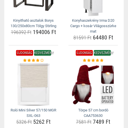
Kinyitható asztalok Borys
Konyhaszekrény Irma D20
130/250x80cm Tölgy Stirling
Cargo + kosár Világosszürke
194006 Ft
196392 Ft
mat
64480 Ft
81591 Ft
ÚJDONSÁG
KEDVEZMÉNY
ÚJDONSÁG
KEDVEZMÉNY
Roló Mini Silver 57/150 MGR
Törpe 57 cm bordó
SXL-063
CAA753630
5262 Ft
7489 Ft
5326 Ft
7581 Ft