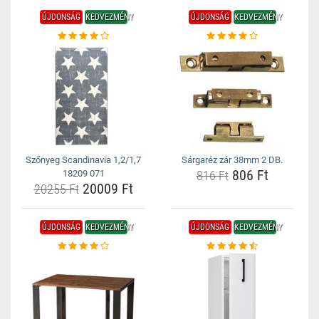
ÚJDONSÁG
KEDVEZMÉNY
ÚJDONSÁG
KEDVEZMÉNY
Szőnyeg Scandinavia 1,2/1,7
Sárgaréz zár 38mm 2 DB.
806 Ft
18209 071
816 Ft
20009 Ft
20255 Ft
ÚJDONSÁG
KEDVEZMÉNY
ÚJDONSÁG
KEDVEZMÉNY