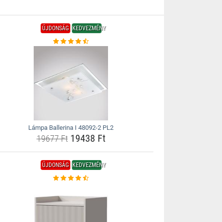
ÚJDONSÁG
KEDVEZMÉNY
Lámpa Ballerina I 48092-2 PL2
19438 Ft
19677 Ft
ÚJDONSÁG
KEDVEZMÉNY