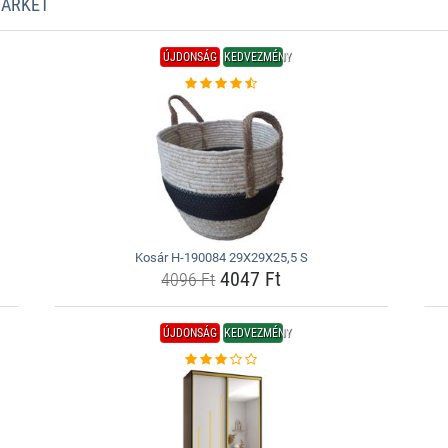
MARKET
ÚJDONSÁG
KEDVEZMÉNY
Kosár H-190084 29X29X25,5 S
4047 Ft
4096 Ft
ÚJDONSÁG
KEDVEZMÉNY