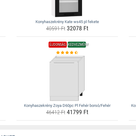
Konyhaszekrény Kate ws45 pl fekete
32078 Ft
40591 Ft
ÚJDONSÁG
KEDVEZMÉNY
Konyhaszekrény Zoya D60pc Pl Fehér borsó/Fehér
Ko
41799 Ft
46412 Ft