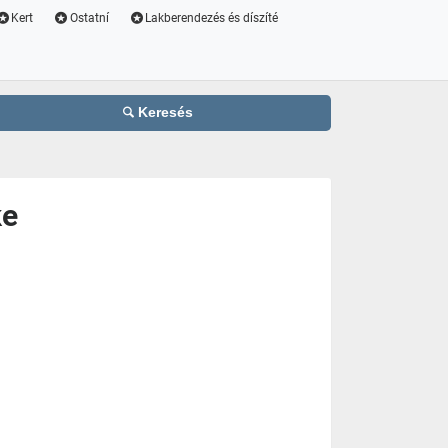
Kert
Ostatní
Lakberendezés és díszíté
Keresés
ke