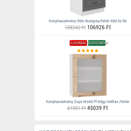
Konyhaszekrény Stilo dustgrey/fehér 60d 3s bb
106926 Ft
108242 Ft
ÚJDONSÁG
KEDVEZMÉNY
Konyhaszekrény Zoya Ws60 Pl tölgy Halifax /fehér
45039 Ft
61091 Ft