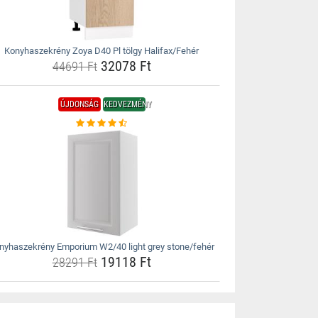
Konyhaszekrény Zoya D40 Pl tölgy Halifax/Fehér
32078 Ft
44691 Ft
ÚJDONSÁG
KEDVEZMÉNY
nyhaszekrény Emporium W2/40 light grey stone/fehér
19118 Ft
28291 Ft