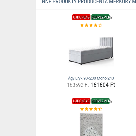
INNE PRODUKTY PRODUCENTA MERKURY 
ÚJDONSÁG
KEDVEZMÉNY
Ágy Eryk 90x200 Mono 243
161604 Ft
163592 Ft
ÚJDONSÁG
KEDVEZMÉNY