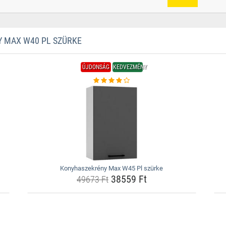
 MAX W40 PL SZÜRKE
ÚJDONSÁG
KEDVEZMÉNY
Konyhaszekrény Max W45 Pl szürke
38559 Ft
49673 Ft