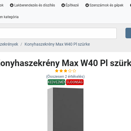
ok
Lakberendezés és díszítés
Építkezé
Szerszámok és gépek
n kategória
zekrények
Konyhaszekrény Max W40 Pl szürke
onyhaszekrény Max W40 Pl szür
(Összesen
2
értékelés)
KEDVEZMÉNY
ÚJDONSÁG