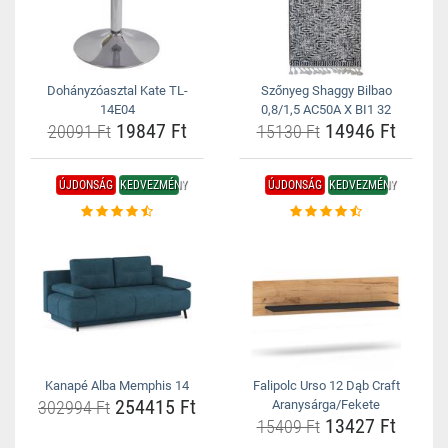
Dohányzóasztal Kate TL-
Szőnyeg Shaggy Bilbao
14E04
0,8/1,5 AC50A X BI1 32
19847 Ft
14946 Ft
20091 Ft
15130 Ft
ÚJDONSÁG
KEDVEZMÉNY
ÚJDONSÁG
KEDVEZMÉNY
Kanapé Alba Memphis 14
Falipolc Urso 12 Dąb Craft
254415 Ft
302994 Ft
Aranysárga/Fekete
13427 Ft
15409 Ft