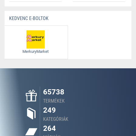
KEDVENC E-BOLTOK
MerkuryMarket
65738
TERMÉKEK
249
KATEGÓRIÁK
264