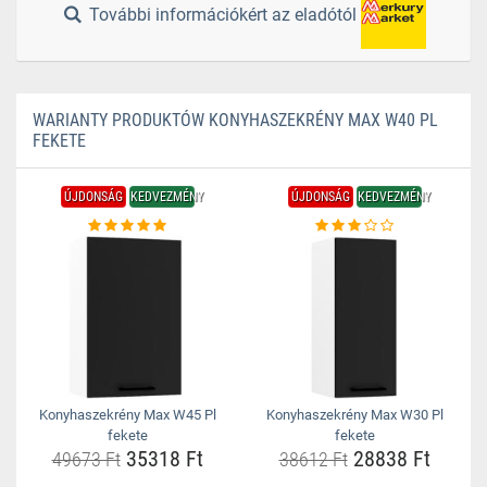
További információkért az eladótól
WARIANTY PRODUKTÓW KONYHASZEKRÉNY MAX W40 PL
FEKETE
ÚJDONSÁG
KEDVEZMÉNY
ÚJDONSÁG
KEDVEZMÉNY
Konyhaszekrény Max W45 Pl
Konyhaszekrény Max W30 Pl
fekete
fekete
35318 Ft
28838 Ft
49673 Ft
38612 Ft