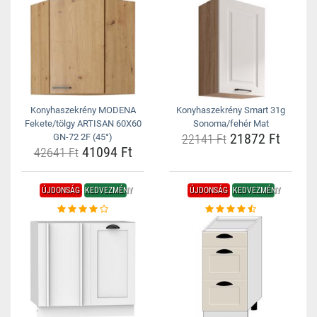
Konyhaszekrény MODENA
Konyhaszekrény Smart 31g
Fekete/tölgy ARTISAN 60X60
Sonoma/fehér Mat
21872 Ft
GN-72 2F (45°)
22141 Ft
41094 Ft
42641 Ft
ÚJDONSÁG
KEDVEZMÉNY
ÚJDONSÁG
KEDVEZMÉNY