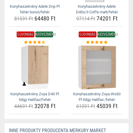
Konyhaszekrény Adele Dnp Pl
Konyhaszekrény Adele
fehér borsó/fehér
D40s/3 Coffe matt/fehér
64480 Ft
74201 Ft
81591 Ft
97114 Ft
ÚJDONSÁG
KEDVEZMÉNY
ÚJDONSÁG
KEDVEZMÉNY
Konyhaszekrény Zoya D40 Pl
Konyhaszekrény Zoya Ws60
tölgy Halifax/Fehér
Pl tölgy Halifax /fehér
32078 Ft
45039 Ft
44691 Ft
61091 Ft
INNE PRODUKTY PRODUCENTA MERKURY MARKET