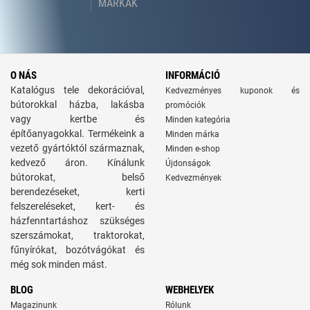
MÁRKÁK
O NÁS
INFORMÁCIÓ
Katalógus tele dekorációval,
Kedvezményes kuponok és
bútorokkal házba, lakásba
promóciók
vagy kertbe és
Minden kategória
építőanyagokkal. Termékeink a
Minden márka
vezető gyártóktól származnak,
Minden e-shop
kedvező áron. Kínálunk
Újdonságok
bútorokat, belső
Kedvezmények
berendezéseket, kerti
felszereléseket, kert- és
házfenntartáshoz szükséges
szerszámokat, traktorokat,
fűnyírókat, bozótvágókat és
még sok minden mást.
BLOG
WEBHELYEK
Magazinunk
Rólunk