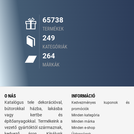
65738
TERMÉKEK
249
KATEGÓRIÁK
264
MÁRKÁK
O NÁS
INFORMÁCIÓ
Katalógus tele dekorációval,
Kedvezményes kuponok és
bútorokkal házba, lakásba
promóciók
vagy kertbe és
Minden kategória
építőanyagokkal. Termékeink a
Minden márka
vezető gyártóktól származnak,
Minden e-shop
kedvező áron. Kínálunk