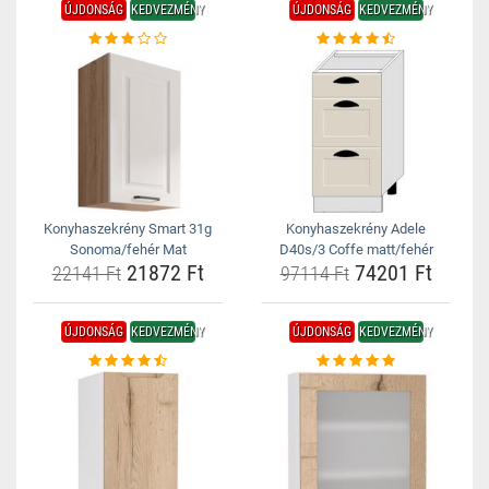
ÚJDONSÁG
KEDVEZMÉNY
ÚJDONSÁG
KEDVEZMÉNY
Konyhaszekrény Smart 31g
Konyhaszekrény Adele
Sonoma/fehér Mat
D40s/3 Coffe matt/fehér
21872 Ft
74201 Ft
22141 Ft
97114 Ft
ÚJDONSÁG
KEDVEZMÉNY
ÚJDONSÁG
KEDVEZMÉNY