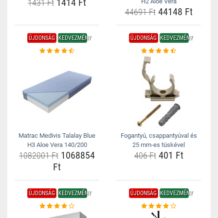
1414 Ft
1431 Ft
H2 Aloe Vera
44148 Ft
44691 Ft
ÚJDONSÁG
KEDVEZMÉNY
ÚJDONSÁG
KEDVEZMÉNY
Matrac Medivis Talalay Blue
Fogantyú, csappantyúval és
H3 Aloe Vera 140/200
25 mm-es tüskével
1068854
401 Ft
1082001 Ft
406 Ft
Ft
ÚJDONSÁG
KEDVEZMÉNY
ÚJDONSÁG
KEDVEZMÉNY