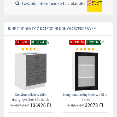
További információkért az eladótól
INNE PRODUKTY Z KATEGORII KONYHASZEKRÉNYEK
ÚJDONSÁG
KEDVEZMÉNY
ÚJDONSÁG
KEDVEZMÉNY
Konyhaszekrény Stilo
Konyhaszekrény Kate ws45 pl
dustgrey/fehér 60d 3s bb
fekete
106926 Ft
32078 Ft
108242 Ft
40591 Ft