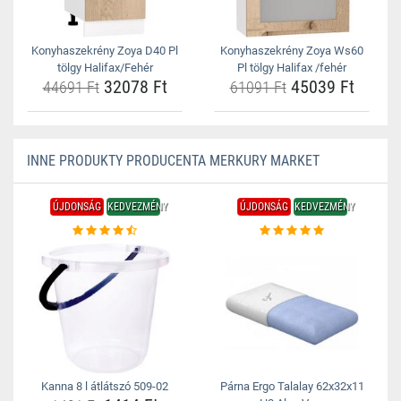
Konyhaszekrény Zoya D40 Pl
Konyhaszekrény Zoya Ws60
tölgy Halifax/Fehér
Pl tölgy Halifax /fehér
32078 Ft
45039 Ft
44691 Ft
61091 Ft
INNE PRODUKTY PRODUCENTA MERKURY MARKET
ÚJDONSÁG
KEDVEZMÉNY
ÚJDONSÁG
KEDVEZMÉNY
Kanna 8 l átlátszó 509-02
Párna Ergo Talalay 62x32x11