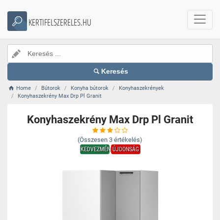
KERTIFELSZERELES.HU
Keresés
Home
Bútorok
Konyha bútorok
Konyhaszekrények
Konyhaszekrény Max Drp Pl Granit
Konyhaszekrény Max Drp Pl Granit
(Összesen
3
értékelés)
KEDVEZMÉNY
ÚJDONSÁG