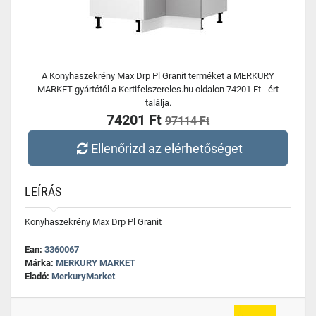
A Konyhaszekrény Max Drp Pl Granit terméket a MERKURY
MARKET gyártótól a Kertifelszereles.hu oldalon 74201 Ft - ért
találja.
74201 Ft
97114 Ft
Ellenőrizd az elérhetőséget
LEÍRÁS
Konyhaszekrény Max Drp Pl Granit
Ean:
3360067
Márka:
MERKURY MARKET
Eladó:
MerkuryMarket