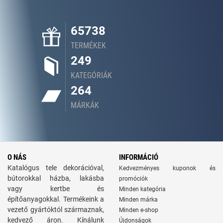
65738
TERMÉKEK
249
KATEGÓRIÁK
264
MÁRKÁK
O NÁS
INFORMÁCIÓ
Katalógus tele dekorációval,
Kedvezményes kuponok és
bútorokkal házba, lakásba
promóciók
vagy kertbe és
Minden kategória
építőanyagokkal. Termékeink a
Minden márka
vezető gyártóktól származnak,
Minden e-shop
kedvező áron. Kínálunk
Újdonságok