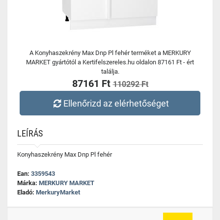
A Konyhaszekrény Max Dnp Pl fehér terméket a MERKURY
MARKET gyártótól a Kertifelszereles.hu oldalon 87161 Ft - ért
találja.
87161 Ft
110292 Ft
Ellenőrizd az elérhetőséget
LEÍRÁS
Konyhaszekrény Max Dnp Pl fehér
Ean:
3359543
Márka:
MERKURY MARKET
Eladó:
MerkuryMarket