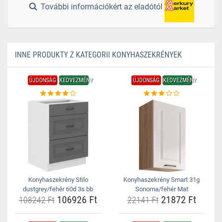
További információkért az eladótól
INNE PRODUKTY Z KATEGORII KONYHASZEKRÉNYEK
ÚJDONSÁG
KEDVEZMÉNY
ÚJDONSÁG
KEDVEZMÉNY
Konyhaszekrény Stilo
Konyhaszekrény Smart 31g
dustgrey/fehér 60d 3s bb
Sonoma/fehér Mat
106926 Ft
21872 Ft
108242 Ft
22141 Ft