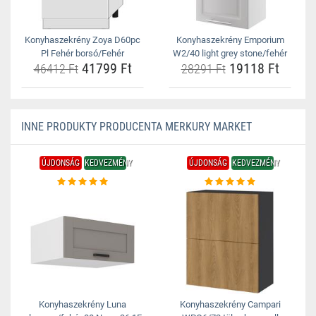
Konyhaszekrény Zoya D60pc
Konyhaszekrény Emporium
Pl Fehér borsó/Fehér
W2/40 light grey stone/fehér
41799 Ft
19118 Ft
46412 Ft
28291 Ft
INNE PRODUKTY PRODUCENTA MERKURY MARKET
ÚJDONSÁG
KEDVEZMÉNY
ÚJDONSÁG
KEDVEZMÉNY
Konyhaszekrény Luna
Konyhaszekrény Campari