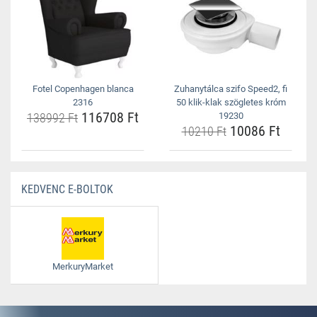
Fotel Copenhagen blanca
Zuhanytálca szifo Speed2, fi
2316
50 klik-klak szögletes króm
116708 Ft
138992 Ft
19230
10086 Ft
10210 Ft
KEDVENC E-BOLTOK
MerkuryMarket