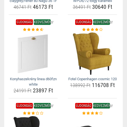
claygrey/fehér 80 Nagu-36 1F
WPO6/72 tölgy karamell
46173 Ft
30640 Ft
46741 Ft
36491 Ft
ÚJDONSÁG
KEDVEZMÉNY
ÚJDONSÁG
KEDVEZMÉNY
Konyhaszekrény linea d60fzn
Fotel Copenhagen cosmic 120
116708 Ft
white
138992 Ft
23897 Ft
24191 Ft
ÚJDONSÁG
KEDVEZMÉNY
ÚJDONSÁG
KEDVEZMÉNY