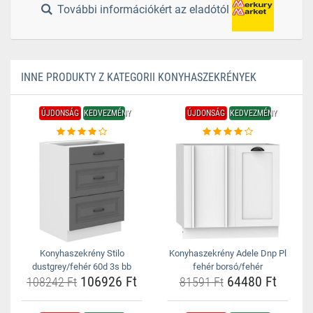
További információkért az eladótól
INNE PRODUKTY Z KATEGORII KONYHASZEKRÉNYEK
ÚJDONSÁG
KEDVEZMÉNY
ÚJDONSÁG
KEDVEZMÉNY
Konyhaszekrény Stilo
Konyhaszekrény Adele Dnp Pl
dustgrey/fehér 60d 3s bb
fehér borsó/fehér
106926 Ft
64480 Ft
108242 Ft
81591 Ft