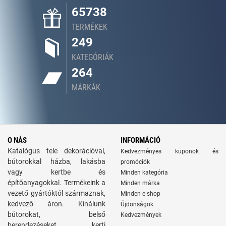
65738
TERMÉKEK
249
KATEGÓRIÁK
264
MÁRKÁK
O NÁS
INFORMÁCIÓ
Katalógus tele dekorációval,
Kedvezményes kuponok és
bútorokkal házba, lakásba
promóciók
vagy kertbe és
Minden kategória
építőanyagokkal. Termékeink a
Minden márka
vezető gyártóktól származnak,
Minden e-shop
kedvező áron. Kínálunk
Újdonságok
bútorokat, belső
Kedvezmények
berendezéseket, kerti