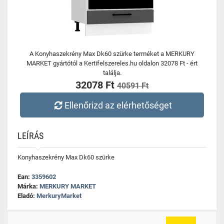
A Konyhaszekrény Max Dk60 szürke terméket a MERKURY
MARKET gyártótól a Kertifelszereles.hu oldalon 32078 Ft - ért
találja.
32078 Ft
40591 Ft
Ellenőrizd az elérhetőséget
LEÍRÁS
Konyhaszekrény Max Dk60 szürke
Ean:
3359602
Márka:
MERKURY MARKET
Eladó:
MerkuryMarket