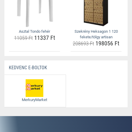
Asztal Tondo fehér
Szekrény Heksagon 1 120
11337 Ft
11059 Ft
fekete/tölgy artisan
198056 Ft
208693 Ft
KEDVENC E-BOLTOK
MerkuryMarket