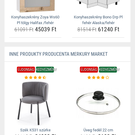
Konyhaszekrény Zoya Ws60
Konyhaszekrény Bono Drp Pl
Pl tölgy Halifax /fehér
fehér Alaska/fehér
45039 Ft
61240 Ft
61091 Ft
81514 Ft
INNE PRODUKTY PRODUCENTA MERKURY MARKET
ÚJDONSÁG
KEDVEZMÉNY
ÚJDONSÁG
KEDVEZMÉNY
Szék K531 szürke
Üveg fedél 22 cm