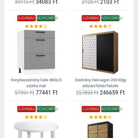
34083 Ft
2103 Ft
39115 Ft
2128 Ft
ÚJDONSÁG
KEDVEZMÉNY
ÚJDONSÁG
KEDVEZMÉNY
Konyhaszekrény Kate d60s/3
Szekrény Heksagon 200 tölgy
szürke mat
artisan/fehér/fekete
77441 Ft
246659 Ft
97991 Ft
257893 Ft
ÚJDONSÁG
KEDVEZMÉNY
ÚJDONSÁG
KEDVEZMÉNY