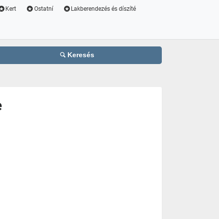
Kert
Ostatní
Lakberendezés és díszíté
Keresés
e