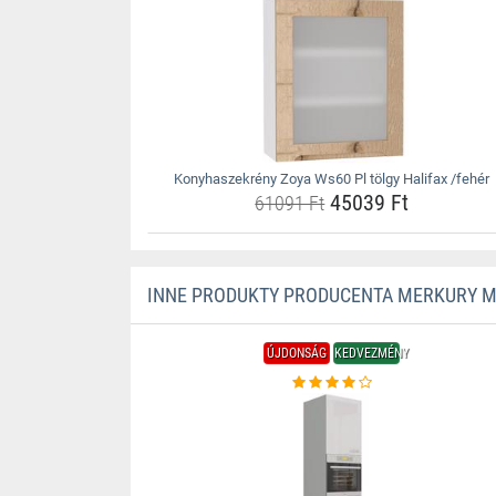
Konyhaszekrény Zoya Ws60 Pl tölgy Halifax /fehér
45039 Ft
61091 Ft
INNE PRODUKTY PRODUCENTA MERKURY 
ÚJDONSÁG
KEDVEZMÉNY