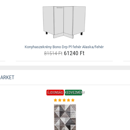
Konyhaszekrény Bono Drp Pl fehér Alaska/fehér
61240 Ft
81514 Ft
MARKET
ÚJDONSÁG
KEDVEZMÉNY