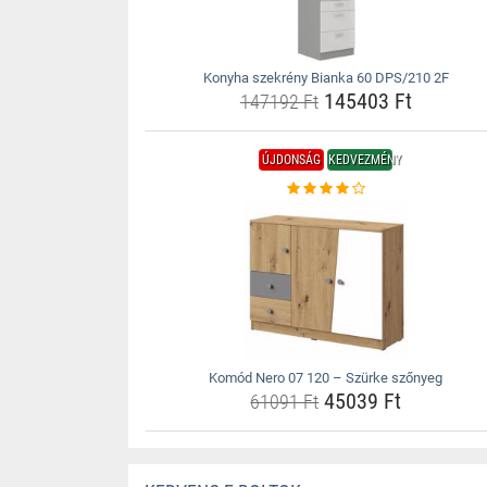
Konyha szekrény Bianka 60 DPS/210 2F
145403 Ft
147192 Ft
ÚJDONSÁG
KEDVEZMÉNY
Komód Nero 07 120 – Szürke szőnyeg
45039 Ft
61091 Ft