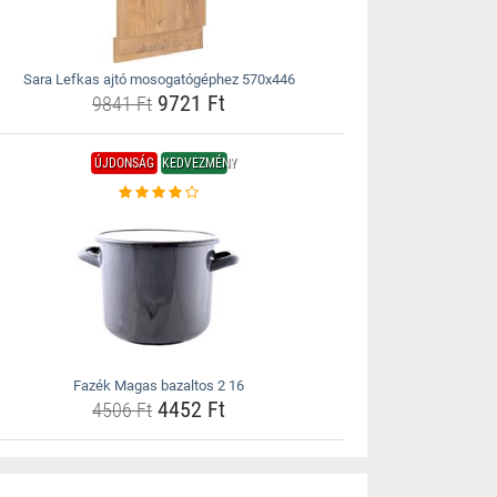
Sara Lefkas ajtó mosogatógéphez 570x446
9721 Ft
9841 Ft
ÚJDONSÁG
KEDVEZMÉNY
Fazék Magas bazaltos 2 16
4452 Ft
4506 Ft