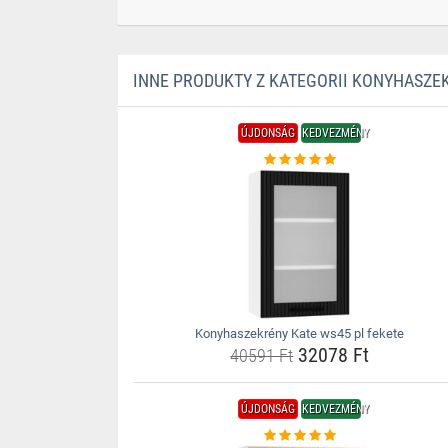
INNE PRODUKTY Z KATEGORII KONYHASZE
ÚJDONSÁG
KEDVEZMÉNY
Konyhaszekrény Kate ws45 pl fekete
32078 Ft
40591 Ft
ÚJDONSÁG
KEDVEZMÉNY