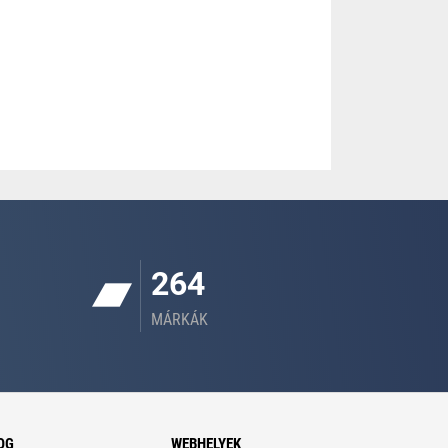
264
MÁRKÁK
OG
WEBHELYEK