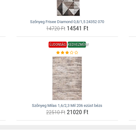
Szőnyeg Frisee Diamond 0,8/1,5 24352 070
14541 Ft
14720 Ft
ÚJDONSÁG
KEDVEZMÉNY
Szőnyeg Milas 1,6/2,3 Mil 206 ezüst bézs
21020 Ft
22510 Ft