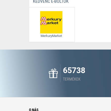
KEDVENC E-BOLTOK
MerkuryMarket
65738
TERMÉKEK
O NÁS