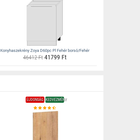
Konyhaszekrény Zoya D60pc Pl Fehér borsó/Fehér
41799 Ft
46412 Ft
ÚJDONSÁG
KEDVEZMÉNY