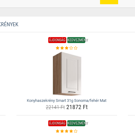
KRÉNYEK
ÚJDONSÁG
KEDVEZMÉNY
Konyhaszekrény Smart 31g Sonoma/fehér Mat
21872 Ft
22141 Ft
ÚJDONSÁG
KEDVEZMÉNY