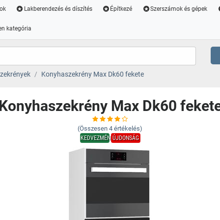
ok
Lakberendezés és díszítés
Építkezé
Szerszámok és gépek
n kategória
zekrények
Konyhaszekrény Max Dk60 fekete
Konyhaszekrény Max Dk60 feket
(Összesen
4
értékelés)
KEDVEZMÉNY
ÚJDONSÁG