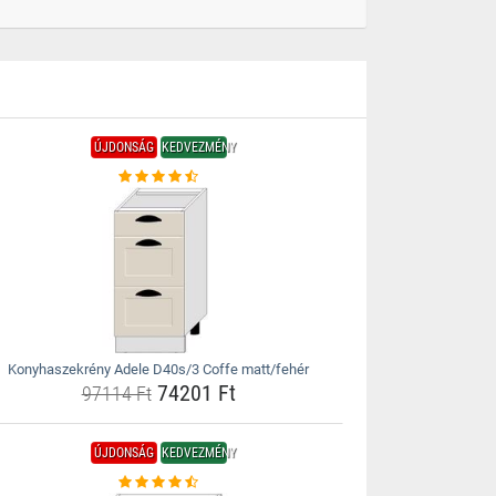
ÚJDONSÁG
KEDVEZMÉNY
Konyhaszekrény Adele D40s/3 Coffe matt/fehér
74201 Ft
97114 Ft
ÚJDONSÁG
KEDVEZMÉNY