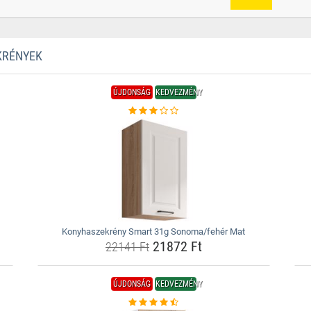
KRÉNYEK
ÚJDONSÁG
KEDVEZMÉNY
Konyhaszekrény Smart 31g Sonoma/fehér Mat
21872 Ft
22141 Ft
ÚJDONSÁG
KEDVEZMÉNY