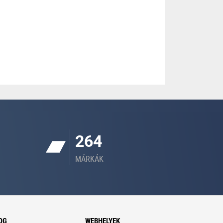
264
MÁRKÁK
OG
WEBHELYEK