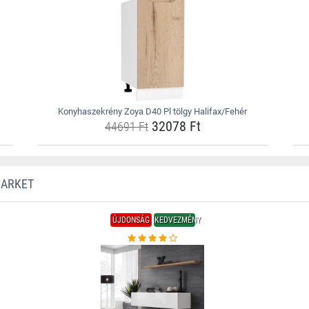
Konyhaszekrény Zoya D40 Pl tölgy Halifax/Fehér
32078 Ft
44691 Ft
MARKET
ÚJDONSÁG
KEDVEZMÉNY