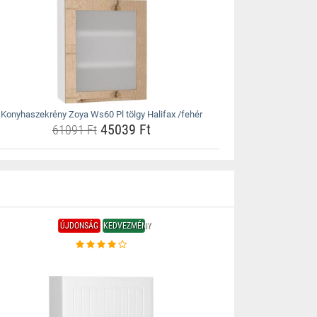
Konyhaszekrény Zoya Ws60 Pl tölgy Halifax /fehér
45039 Ft
61091 Ft
ÚJDONSÁG
KEDVEZMÉNY