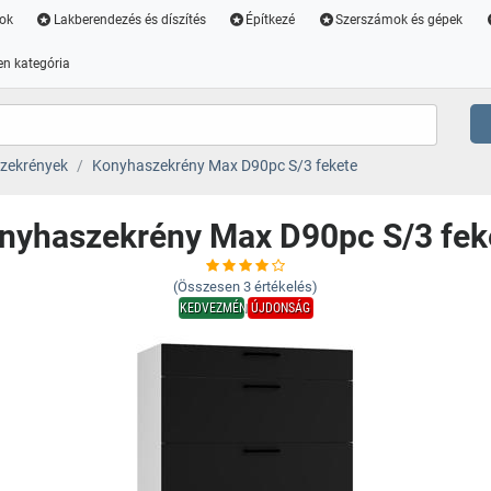
ok
Lakberendezés és díszítés
Építkezé
Szerszámok és gépek
n kategória
zekrények
Konyhaszekrény Max D90pc S/3 fekete
nyhaszekrény Max D90pc S/3 fek
(Összesen
3
értékelés)
KEDVEZMÉNY
ÚJDONSÁG