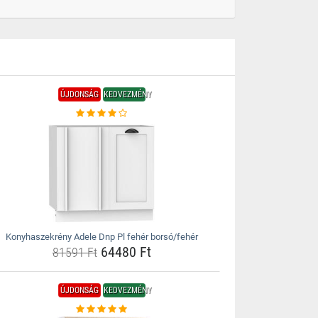
ÚJDONSÁG
KEDVEZMÉNY
Konyhaszekrény Adele Dnp Pl fehér borsó/fehér
64480 Ft
81591 Ft
ÚJDONSÁG
KEDVEZMÉNY