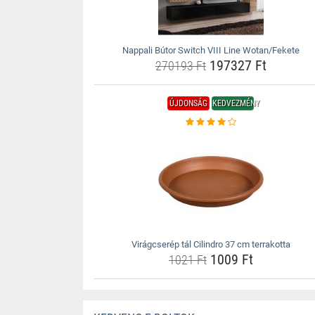
Nappali Bútor Switch VIII Line Wotan/Fekete
197327 Ft
270193 Ft
ÚJDONSÁG
KEDVEZMÉNY
Virágcserép tál Cilindro 37 cm terrakotta
1009 Ft
1021 Ft