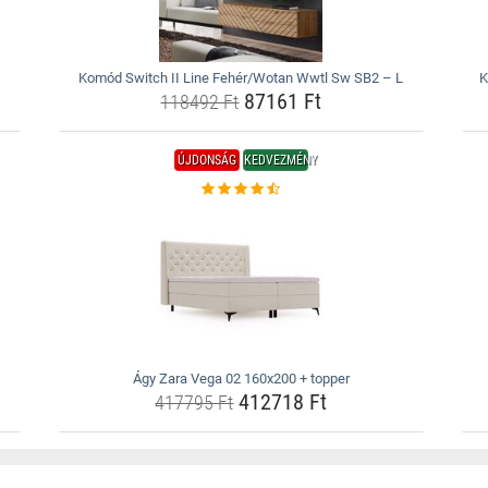
Komód Switch II Line Fehér/Wotan Wwtl Sw SB2 – L
K
87161 Ft
118492 Ft
ÚJDONSÁG
KEDVEZMÉNY
Ágy Zara Vega 02 160x200 + topper
412718 Ft
417795 Ft