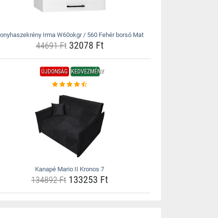
onyhaszekrény Irma W60okgr / 560 Fehér borsó Mat
32078 Ft
44691 Ft
ÚJDONSÁG
KEDVEZMÉNY
Kanapé Mario II Kronos 7
133253 Ft
134892 Ft