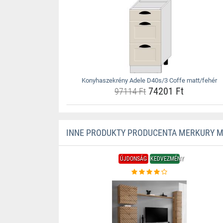
Konyhaszekrény Adele D40s/3 Coffe matt/fehér
74201 Ft
97114 Ft
INNE PRODUKTY PRODUCENTA MERKURY 
ÚJDONSÁG
KEDVEZMÉNY