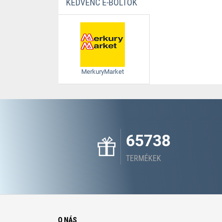
KEDVENC E-BOLTOK
MerkuryMarket
65738
TERMÉKEK
O NÁS