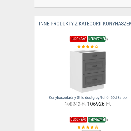
INNE PRODUKTY Z KATEGORII KONYHASZE
ÚJDONSÁG
KEDVEZMÉNY
Konyhaszekrény Stilo dustgrey/fehér 60d 3s bb
106926 Ft
108242 Ft
ÚJDONSÁG
KEDVEZMÉNY