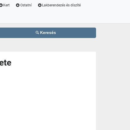
Kert
Ostatní
Lakberendezés és díszíté
Keresés
ete