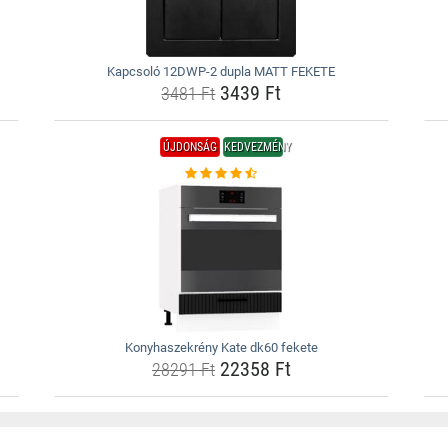
Kapcsoló 12DWP-2 dupla MATT FEKETE
3439 Ft
3481 Ft
ÚJDONSÁG
KEDVEZMÉNY
Konyhaszekrény Kate dk60 fekete
22358 Ft
28291 Ft