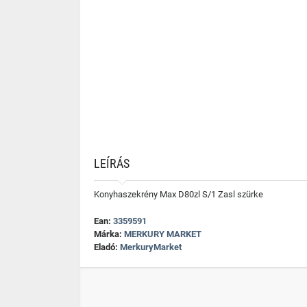
LEÍRÁS
Konyhaszekrény Max D80zl S/1 Zasl szürke
Ean:
3359591
Márka:
MERKURY MARKET
Eladó:
MerkuryMarket