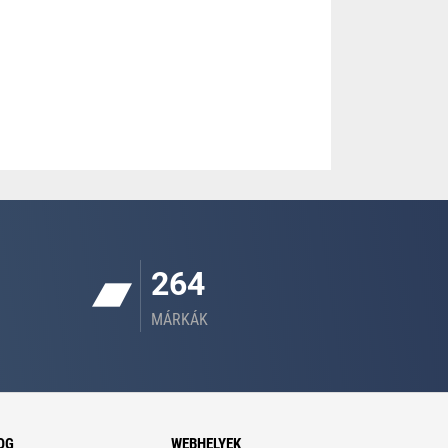
264
MÁRKÁK
OG
WEBHELYEK