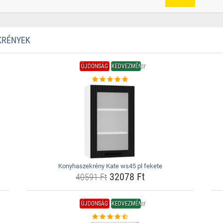
KRÉNYEK
ÚJDONSÁG
KEDVEZMÉNY
Konyhaszekrény Kate ws45 pl fekete
32078 Ft
40591 Ft
ÚJDONSÁG
KEDVEZMÉNY