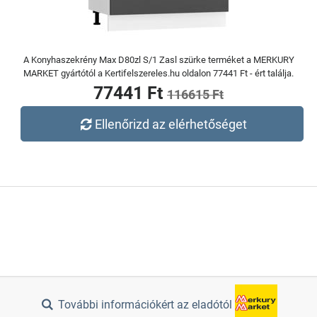
A Konyhaszekrény Max D80zl S/1 Zasl szürke terméket a MERKURY
MARKET gyártótól a Kertifelszereles.hu oldalon 77441 Ft - ért találja.
77441 Ft
116615 Ft
Ellenőrizd az elérhetőséget
További információkért az eladótól