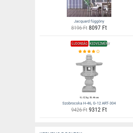
Jacquard függöny
8097 Ft
8196 Ft
ÚJDONSÁG
KEDVEZMÉNY
Szobrocska H-46, G-12 ART-304
9312 Ft
9426 Ft