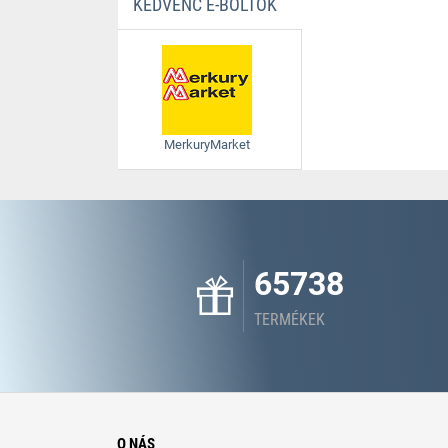
KEDVENC E-BOLTOK
MerkuryMarket
65738
TERMÉKEK
O NÁS