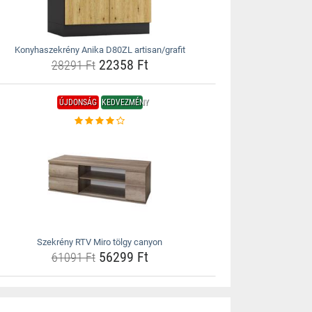
Konyhaszekrény Anika D80ZL artisan/grafit
22358 Ft
28291 Ft
ÚJDONSÁG
KEDVEZMÉNY
Szekrény RTV Miro tölgy canyon
56299 Ft
61091 Ft