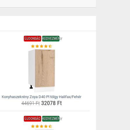
ÚJDONSÁG
KEDVEZMÉNY
Konyhaszekrény Zoya D40 Pl tölgy Halifax/Fehér
32078 Ft
44691 Ft
ÚJDONSÁG
KEDVEZMÉNY