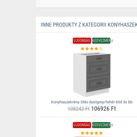
INNE PRODUKTY Z KATEGORII KONYHASZE
ÚJDONSÁG
KEDVEZMÉNY
Konyhaszekrény Stilo dustgrey/fehér 60d 3s bb
106926 Ft
108242 Ft
ÚJDONSÁG
KEDVEZMÉNY