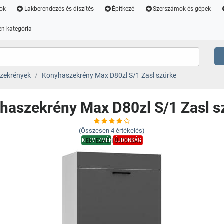
ok
Lakberendezés és díszítés
Építkezé
Szerszámok és gépek
n kategória
zekrények
Konyhaszekrény Max D80zl S/1 Zasl szürke
haszekrény Max D80zl S/1 Zasl s
(Összesen
4
értékelés)
KEDVEZMÉNY
ÚJDONSÁG