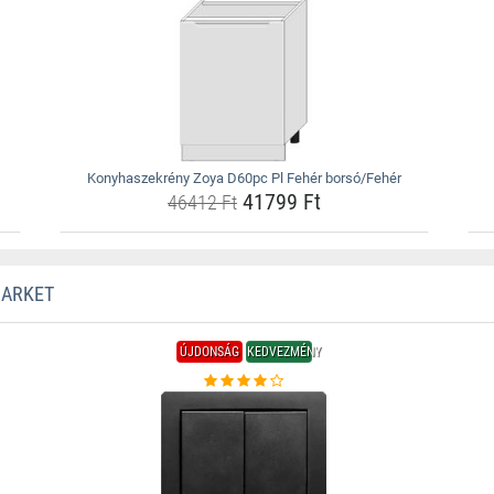
Konyhaszekrény Zoya D60pc Pl Fehér borsó/Fehér
41799 Ft
46412 Ft
MARKET
ÚJDONSÁG
KEDVEZMÉNY