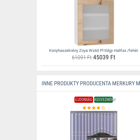
Konyhaszekrény Zoya Ws60 Pl tölgy Halifax /fehér
45039 Ft
61091 Ft
INNE PRODUKTY PRODUCENTA MERKURY 
ÚJDONSÁG
KEDVEZMÉNY