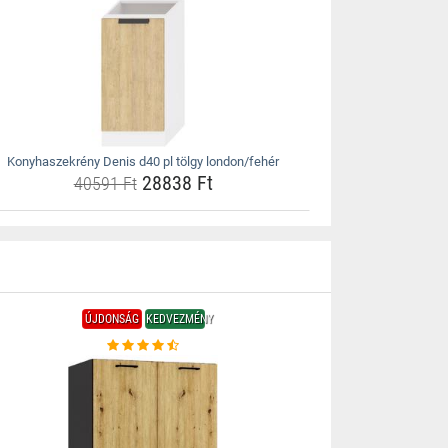
Konyhaszekrény Denis d40 pl tölgy london/fehér
28838 Ft
40591 Ft
ÚJDONSÁG
KEDVEZMÉNY