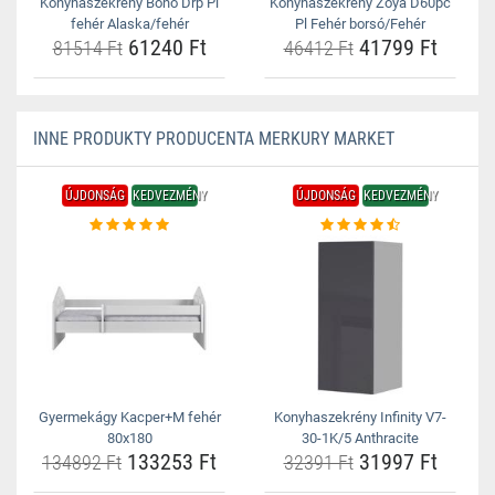
Konyhaszekrény Bono Drp Pl
Konyhaszekrény Zoya D60pc
fehér Alaska/fehér
Pl Fehér borsó/Fehér
61240 Ft
41799 Ft
81514 Ft
46412 Ft
INNE PRODUKTY PRODUCENTA MERKURY MARKET
ÚJDONSÁG
KEDVEZMÉNY
ÚJDONSÁG
KEDVEZMÉNY
Gyermekágy Kacper+M fehér
Konyhaszekrény Infinity V7-
80x180
30-1K/5 Anthracite
133253 Ft
31997 Ft
134892 Ft
32391 Ft