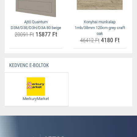
Ajtó Quantum
Konyhai munkalap
D3M/D3E/D3H/D3A 80 beige
1mb/38mm 120cm grey craft
15877 Ft
20091 Ft
oak
4180 Ft
46412 Ft
KEDVENC E-BOLTOK
MerkuryMarket