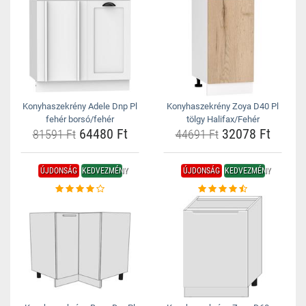
Konyhaszekrény Adele Dnp Pl
Konyhaszekrény Zoya D40 Pl
fehér borsó/fehér
tölgy Halifax/Fehér
64480 Ft
32078 Ft
81591 Ft
44691 Ft
ÚJDONSÁG
KEDVEZMÉNY
ÚJDONSÁG
KEDVEZMÉNY