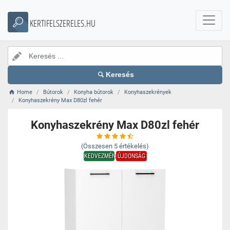
KERTIFELSZERELES.HU
Keresés
Home
Bútorok
Konyha bútorok
Konyhaszekrények
Konyhaszekrény Max D80zl fehér
Konyhaszekrény Max D80zl fehér
(Összesen
5
értékelés)
KEDVEZMÉNY
ÚJDONSÁG