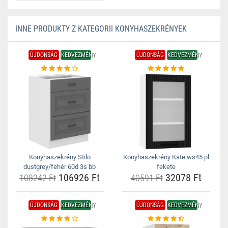
INNE PRODUKTY Z KATEGORII KONYHASZEKRÉNYEK
ÚJDONSÁG
KEDVEZMÉNY
ÚJDONSÁG
KEDVEZMÉNY
Konyhaszekrény Stilo
Konyhaszekrény Kate ws45 pl
dustgrey/fehér 60d 3s bb
fekete
106926 Ft
32078 Ft
108242 Ft
40591 Ft
ÚJDONSÁG
KEDVEZMÉNY
ÚJDONSÁG
KEDVEZMÉNY