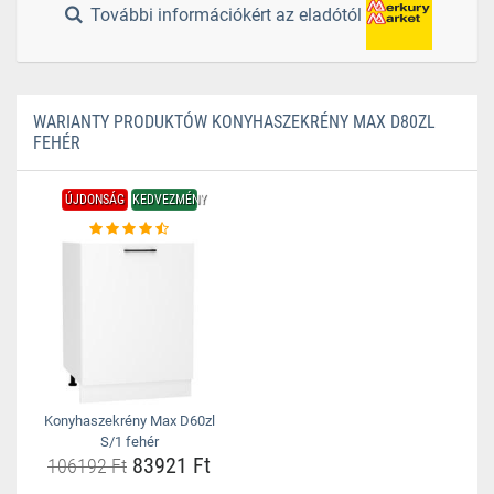
További információkért az eladótól
WARIANTY PRODUKTÓW KONYHASZEKRÉNY MAX D80ZL
FEHÉR
ÚJDONSÁG
KEDVEZMÉNY
Konyhaszekrény Max D60zl
S/1 fehér
83921 Ft
106192 Ft