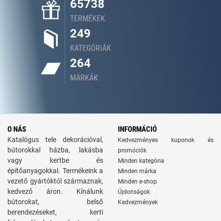
65738
TERMÉKEK
249
KATEGÓRIÁK
264
MÁRKÁK
O NÁS
INFORMÁCIÓ
Katalógus tele dekorációval,
Kedvezményes kuponok és
bútorokkal házba, lakásba
promóciók
vagy kertbe és
Minden kategória
építőanyagokkal. Termékeink a
Minden márka
vezető gyártóktól származnak,
Minden e-shop
kedvező áron. Kínálunk
Újdonságok
bútorokat, belső
Kedvezmények
berendezéseket, kerti