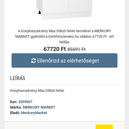
A Konyhaszekrény Max D80zl fehér terméket a MERKURY
MARKET gyártótól a Kertifelszereles.hu oldalon 67720 Ft - ért
találja.
67720 Ft
85691 Ft
Ellenőrizd az elérhetőséget
LEÍRÁS
Konyhaszekrény Max D80zl fehér
Ean:
3359507
Márka:
MERKURY MARKET
Eladó:
MerkuryMarket