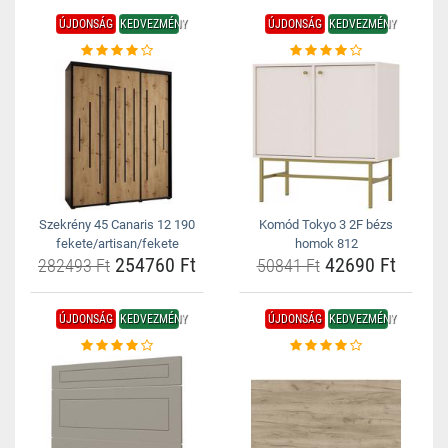
ÚJDONSÁG
KEDVEZMÉNY
ÚJDONSÁG
KEDVEZMÉNY
Szekrény 45 Canaris 12 190
Komód Tokyo 3 2F bézs
fekete/artisan/fekete
homok 812
254760 Ft
42690 Ft
282493 Ft
50841 Ft
ÚJDONSÁG
KEDVEZMÉNY
ÚJDONSÁG
KEDVEZMÉNY