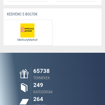
KEDVENC E-BOLTOK
MerkuryMarket
65738
TERMÉKEK
249
KATEGÓRIÁK
264