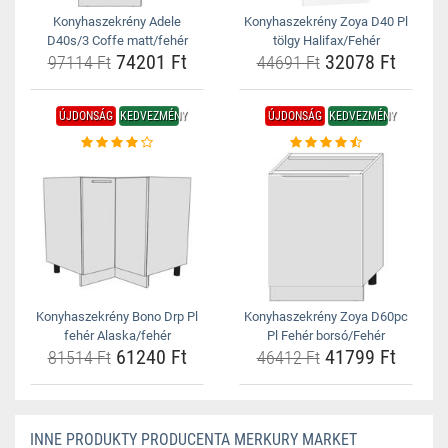
Konyhaszekrény Adele
Konyhaszekrény Zoya D40 Pl
D40s/3 Coffe matt/fehér
tölgy Halifax/Fehér
74201 Ft
32078 Ft
97114 Ft
44691 Ft
ÚJDONSÁG
KEDVEZMÉNY
ÚJDONSÁG
KEDVEZMÉNY
Konyhaszekrény Bono Drp Pl
Konyhaszekrény Zoya D60pc
fehér Alaska/fehér
Pl Fehér borsó/Fehér
61240 Ft
41799 Ft
81514 Ft
46412 Ft
INNE PRODUKTY PRODUCENTA MERKURY MARKET