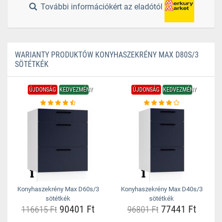
További információkért az eladótól
WARIANTY PRODUKTÓW KONYHASZEKRÉNY MAX D80S/3
SÖTÉTKÉK
ÚJDONSÁG
KEDVEZMÉNY
ÚJDONSÁG
KEDVEZMÉNY
Konyhaszekrény Max D60s/3
Konyhaszekrény Max D40s/3
sötétkék
sötétkék
90401 Ft
77441 Ft
116615 Ft
96801 Ft