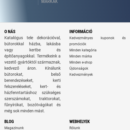
MÁRKÁK
O NÁS
INFORMÁCIÓ
Katalógus tele dekorációval,
Kedvezményes kuponok és
bútorokkal házba, lakásba
promóciók
vagy kertbe és
Minden kategória
építőanyagokkal. Termékeink a
Minden márka
vezető gyártóktól származnak,
Minden e-shop
kedvező áron. Kínálunk
Újdonságok
bútorokat, belső
Kedvezmények
berendezéseket, kerti
felszereléseket, kert- és
házfenntartáshoz szükséges
szerszámokat, traktorokat,
fűnyírókat, bozótvágókat és
még sok minden mást.
BLOG
WEBHELYEK
Magazinunk
Rólunk