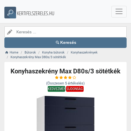
KERTIFELSZERELES.HU
Keresés
Home
Bútorok
Konyha bútorok
Konyhaszekrények
Konyhaszekrény Max D80s/3 sötétkék
Konyhaszekrény Max D80s/3 sötétkék
(Összesen
5
értékelés)
KEDVEZMÉNY
ÚJDONSÁG