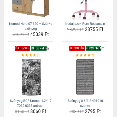
Komód Nero 07 120 – Szürke
Irodai szék Pure Rózsaszín
23755 Ft
szőnyeg
28291 Ft
45039 Ft
61091 Ft
ÚJDONSÁG
KEDVEZMÉNY
ÚJDONSÁG
KEDVEZMÉNY
Szőnyeg BCF Kronos 1,2/1,7
Szőnyeg 0,6/1,2 491010
7032 0333 antracit
szürke
8060 Ft
2795 Ft
8160 Ft
2830 Ft