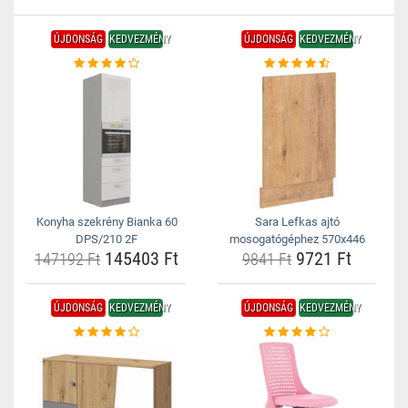
ÚJDONSÁG
KEDVEZMÉNY
ÚJDONSÁG
KEDVEZMÉNY
Konyha szekrény Bianka 60
Sara Lefkas ajtó
DPS/210 2F
mosogatógéphez 570x446
145403 Ft
9721 Ft
147192 Ft
9841 Ft
ÚJDONSÁG
KEDVEZMÉNY
ÚJDONSÁG
KEDVEZMÉNY