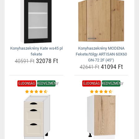
Konyhaszekrény Kate ws45 pl
Konyhaszekrény MODENA
fekete
Fekete/tölgy ARTISAN 60X60
32078 Ft
40591 Ft
GN-72 2F (45°)
41094 Ft
42641 Ft
ÚJDONSÁG
KEDVEZMÉNY
ÚJDONSÁG
KEDVEZMÉNY