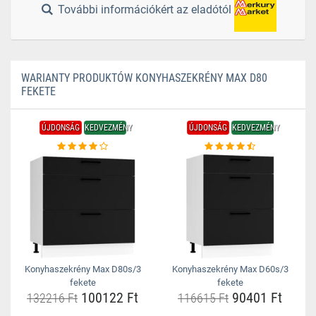
További információkért az eladótól
WARIANTY PRODUKTÓW KONYHASZEKRÉNY MAX D80
FEKETE
ÚJDONSÁG
KEDVEZMÉNY
ÚJDONSÁG
KEDVEZMÉNY
Konyhaszekrény Max D80s/3
Konyhaszekrény Max D60s/3
fekete
fekete
100122 Ft
90401 Ft
132216 Ft
116615 Ft