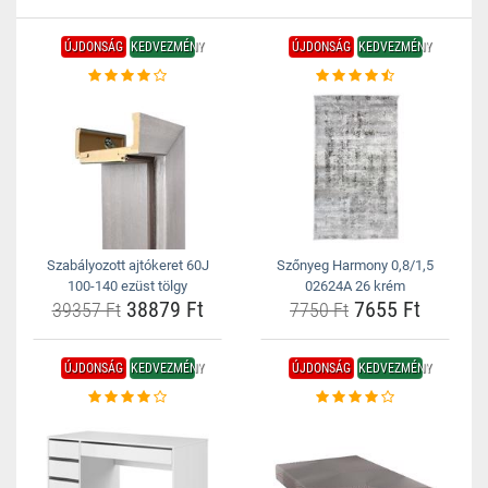
ÚJDONSÁG
KEDVEZMÉNY
ÚJDONSÁG
KEDVEZMÉNY
Szabályozott ajtókeret 60J
Szőnyeg Harmony 0,8/1,5
100-140 ezüst tölgy
02624A 26 krém
38879 Ft
7655 Ft
39357 Ft
7750 Ft
ÚJDONSÁG
KEDVEZMÉNY
ÚJDONSÁG
KEDVEZMÉNY