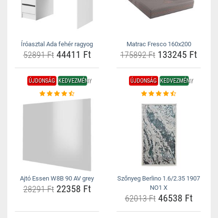
Íróasztal Ada fehér ragyog
Matrac Fresco 160x200
44411 Ft
133245 Ft
52891 Ft
175892 Ft
ÚJDONSÁG
KEDVEZMÉNY
ÚJDONSÁG
KEDVEZMÉNY
Ajtó Essen W8B 90 AV grey
Szőnyeg Berlino 1.6/2.35 1907
22358 Ft
28291 Ft
NO1 X
46538 Ft
62013 Ft