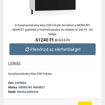
A Konyhaszekrény Max D80 fekete terméket a MERKURY
MARKET gyártótól a Kertifelszereles.hu oldalon 61240 Ft - ért
találja.
61240 Ft
81514 Ft
Ellenőrizd az elérhetőséget
LEÍRÁS
Konyhaszekrény Max D80 fekete
Ean:
3359803
Márka:
MERKURY MARKET
Eladó:
MerkuryMarket