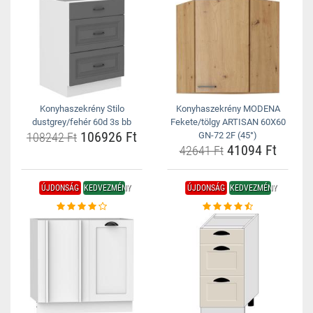
Konyhaszekrény Stilo
Konyhaszekrény MODENA
dustgrey/fehér 60d 3s bb
Fekete/tölgy ARTISAN 60X60
106926 Ft
108242 Ft
GN-72 2F (45°)
41094 Ft
42641 Ft
ÚJDONSÁG
KEDVEZMÉNY
ÚJDONSÁG
KEDVEZMÉNY