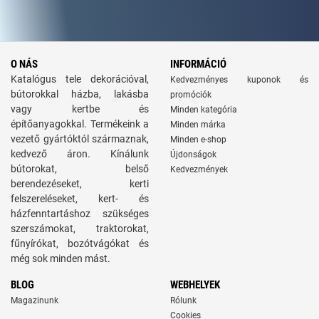
O NÁS
INFORMÁCIÓ
Katalógus tele dekorációval,
Kedvezményes kuponok és
bútorokkal házba, lakásba
promóciók
vagy kertbe és
Minden kategória
építőanyagokkal. Termékeink a
Minden márka
vezető gyártóktól származnak,
Minden e-shop
kedvező áron. Kínálunk
Újdonságok
bútorokat, belső
Kedvezmények
berendezéseket, kerti
felszereléseket, kert- és
házfenntartáshoz szükséges
szerszámokat, traktorokat,
fűnyírókat, bozótvágókat és
még sok minden mást.
BLOG
WEBHELYEK
Magazinunk
Rólunk
Cookies