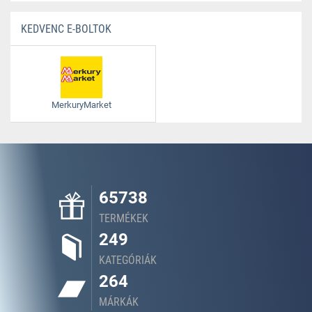
KEDVENC E-BOLTOK
MerkuryMarket
65738
TERMÉKEK
249
KATEGÓRIÁK
264
MÁRKÁK