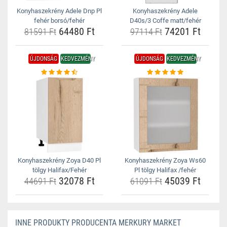
Konyhaszekrény Adele Dnp Pl
Konyhaszekrény Adele
fehér borsó/fehér
D40s/3 Coffe matt/fehér
64480 Ft
74201 Ft
81591 Ft
97114 Ft
ÚJDONSÁG
KEDVEZMÉNY
ÚJDONSÁG
KEDVEZMÉNY
Konyhaszekrény Zoya D40 Pl
Konyhaszekrény Zoya Ws60
tölgy Halifax/Fehér
Pl tölgy Halifax /fehér
32078 Ft
45039 Ft
44691 Ft
61091 Ft
INNE PRODUKTY PRODUCENTA MERKURY MARKET