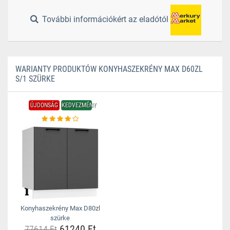
További információkért az eladótól
WARIANTY PRODUKTÓW KONYHASZEKRÉNY MAX D60ZL
S/1 SZÜRKE
ÚJDONSÁG
KEDVEZMÉNY
Konyhaszekrény Max D80zl
szürke
61240 Ft
77614 Ft