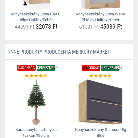
Konyhaszekrény Zoya D40 Pl
Konyhaszekrény Zoya Ws60
tölgy Halifax/Fehér
Pl tölgy Halifax /fehér
32078 Ft
45039 Ft
44691 Ft
61091 Ft
INNE PRODUKTY PRODUCENTA MERKURY MARKET
ÚJDONSÁG
KEDVEZMÉNY
ÚJDONSÁG
KEDVEZMÉNY
Karácsonyfa lucfenyő a
Konyhaszekrény Glamour48g
tuskón 190 cm
Blue