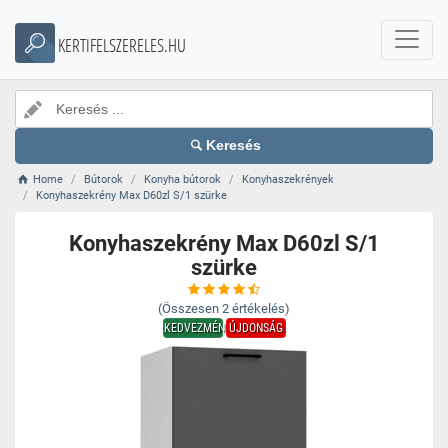
KERTIFELSZERELES.HU
Keresés
Home
Bútorok
Konyha bútorok
Konyhaszekrények
Konyhaszekrény Max D60zl S/1 szürke
Konyhaszekrény Max D60zl S/1
szürke
(Összesen
2
értékelés)
KEDVEZMÉNY
ÚJDONSÁG