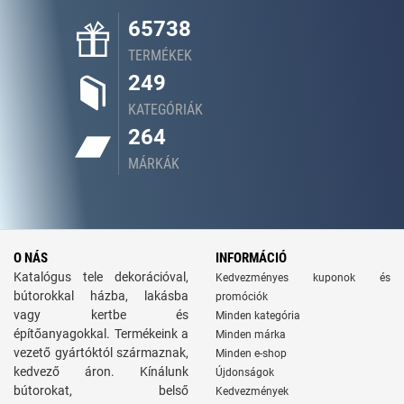
65738
TERMÉKEK
249
KATEGÓRIÁK
264
MÁRKÁK
O NÁS
INFORMÁCIÓ
Katalógus tele dekorációval,
Kedvezményes kuponok és
bútorokkal házba, lakásba
promóciók
vagy kertbe és
Minden kategória
építőanyagokkal. Termékeink a
Minden márka
vezető gyártóktól származnak,
Minden e-shop
kedvező áron. Kínálunk
Újdonságok
bútorokat, belső
Kedvezmények