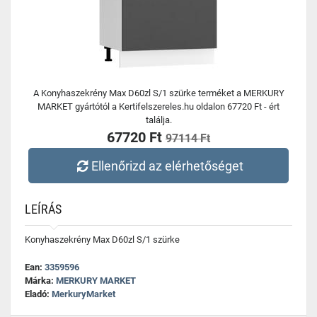
A Konyhaszekrény Max D60zl S/1 szürke terméket a MERKURY
MARKET gyártótól a Kertifelszereles.hu oldalon 67720 Ft - ért
találja.
67720 Ft
97114 Ft
Ellenőrizd az elérhetőséget
LEÍRÁS
Konyhaszekrény Max D60zl S/1 szürke
Ean:
3359596
Márka:
MERKURY MARKET
Eladó:
MerkuryMarket