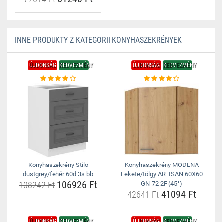
INNE PRODUKTY Z KATEGORII KONYHASZEKRÉNYEK
ÚJDONSÁG
KEDVEZMÉNY
ÚJDONSÁG
KEDVEZMÉNY
Konyhaszekrény Stilo
Konyhaszekrény MODENA
dustgrey/fehér 60d 3s bb
Fekete/tölgy ARTISAN 60X60
106926 Ft
108242 Ft
GN-72 2F (45°)
41094 Ft
42641 Ft
ÚJDONSÁG
KEDVEZMÉNY
ÚJDONSÁG
KEDVEZMÉNY