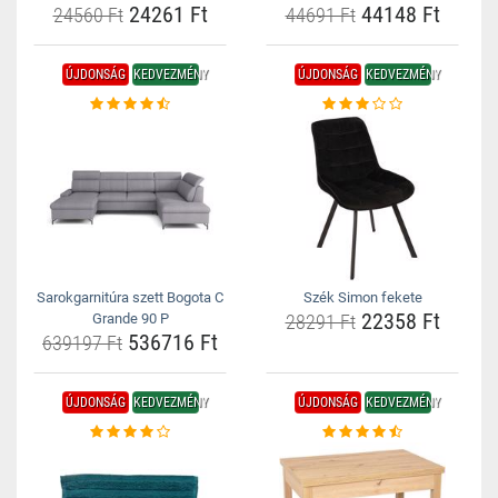
24261 Ft
44148 Ft
24560 Ft
44691 Ft
ÚJDONSÁG
KEDVEZMÉNY
ÚJDONSÁG
KEDVEZMÉNY
Sarokgarnitúra szett Bogota C
Szék Simon fekete
22358 Ft
Grande 90 P
28291 Ft
536716 Ft
639197 Ft
ÚJDONSÁG
KEDVEZMÉNY
ÚJDONSÁG
KEDVEZMÉNY