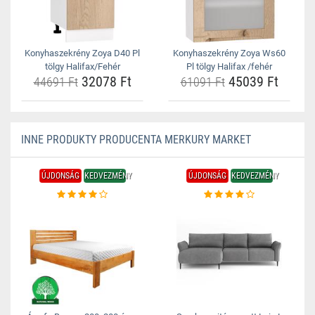
Konyhaszekrény Zoya D40 Pl
Konyhaszekrény Zoya Ws60
tölgy Halifax/Fehér
Pl tölgy Halifax /fehér
32078 Ft
45039 Ft
44691 Ft
61091 Ft
INNE PRODUKTY PRODUCENTA MERKURY MARKET
ÚJDONSÁG
KEDVEZMÉNY
ÚJDONSÁG
KEDVEZMÉNY