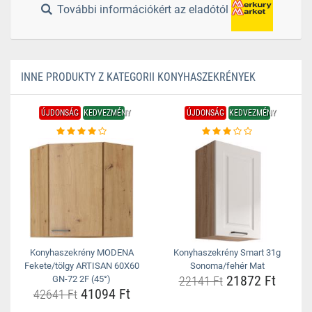
További információkért az eladótól
INNE PRODUKTY Z KATEGORII KONYHASZEKRÉNYEK
ÚJDONSÁG
KEDVEZMÉNY
ÚJDONSÁG
KEDVEZMÉNY
Konyhaszekrény MODENA
Konyhaszekrény Smart 31g
Fekete/tölgy ARTISAN 60X60
Sonoma/fehér Mat
21872 Ft
GN-72 2F (45°)
22141 Ft
41094 Ft
42641 Ft