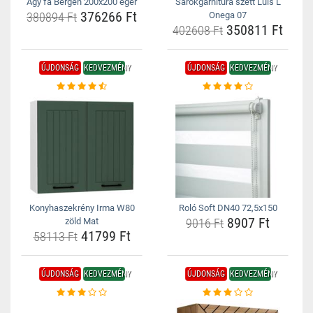
Ágy fa Bergen 200x200 éger
Sarokgarnitúra szett Luis L
376266 Ft
380894 Ft
Onega 07
350811 Ft
402608 Ft
ÚJDONSÁG
KEDVEZMÉNY
ÚJDONSÁG
KEDVEZMÉNY
Konyhaszekrény Irma W80
Roló Soft DN40 72,5x150
8907 Ft
zöld Mat
9016 Ft
41799 Ft
58113 Ft
ÚJDONSÁG
KEDVEZMÉNY
ÚJDONSÁG
KEDVEZMÉNY