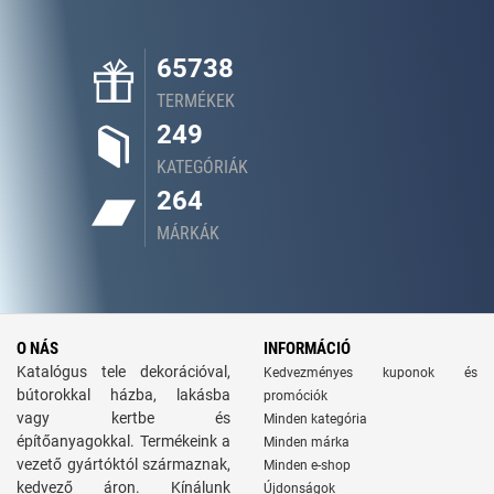
65738
TERMÉKEK
249
KATEGÓRIÁK
264
MÁRKÁK
O NÁS
INFORMÁCIÓ
Katalógus tele dekorációval,
Kedvezményes kuponok és
bútorokkal házba, lakásba
promóciók
vagy kertbe és
Minden kategória
építőanyagokkal. Termékeink a
Minden márka
vezető gyártóktól származnak,
Minden e-shop
kedvező áron. Kínálunk
Újdonságok