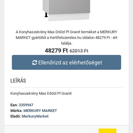
A Konyhaszekrény Max D60zl Pl Granit terméket a MERKURY
MARKET gyártótól a Kertifelszereles.hu oldalon 48279 Ft - ért
találja.
48279 Ft
62013 Ft
Ellenőrizd az elérhetőséget
LEÍRÁS
Konyhaszekrény Max D60zl Pl Granit
Ean:
3359947
Márka:
MERKURY MARKET
Eladó:
MerkuryMarket