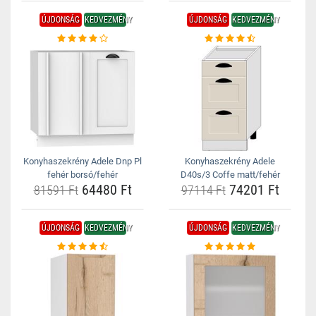
ÚJDONSÁG
KEDVEZMÉNY
ÚJDONSÁG
KEDVEZMÉNY
Konyhaszekrény Adele Dnp Pl
Konyhaszekrény Adele
fehér borsó/fehér
D40s/3 Coffe matt/fehér
64480 Ft
74201 Ft
81591 Ft
97114 Ft
ÚJDONSÁG
KEDVEZMÉNY
ÚJDONSÁG
KEDVEZMÉNY