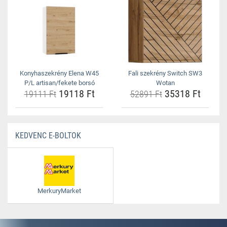
Konyhaszekrény Elena W45
Fali szekrény Switch SW3
P/L artisan/fekete borsó
Wotan
19118 Ft
35318 Ft
19111 Ft
52891 Ft
KEDVENC E-BOLTOK
MerkuryMarket