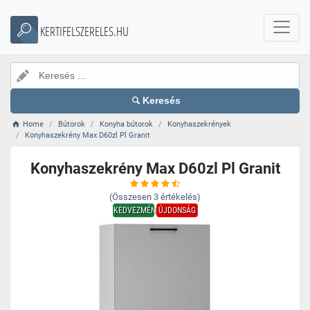
KERTIFELSZERELES.HU
Keresés
Home
Bútorok
Konyha bútorok
Konyhaszekrények
Konyhaszekrény Max D60zl Pl Granit
Konyhaszekrény Max D60zl Pl Granit
(Összesen
3
értékelés)
KEDVEZMÉNY
ÚJDONSÁG