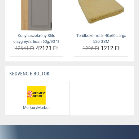
Konyhaszekrény Stilo
Törölköző frottír 40x60 sárga
claygrey/artisan 60g/90 1f
520 GSM
42123 Ft
1212 Ft
42641 Ft
1226 Ft
KEDVENC E-BOLTOK
MerkuryMarket