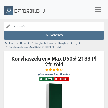
KERTIFELSZERELES.HU
Keresés
Home
Bútorok
Konyha bútorok
Konyhaszekrények
Konyhaszekrény Max D60sł 2133 Pl 2fr zöld
Konyhaszekrény Max D60sł 2133 Pl
2fr zöld
(Összesen
2
értékelés)
KEDVEZMÉNY
ÚJDONSÁG