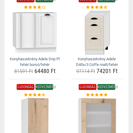
Konyhaszekrény Adele Dnp Pl
Konyhaszekrény Adele
fehér borsó/fehér
D40s/3 Coffe matt/fehér
64480 Ft
74201 Ft
81591 Ft
97114 Ft
ÚJDONSÁG
KEDVEZMÉNY
ÚJDONSÁG
KEDVEZMÉNY