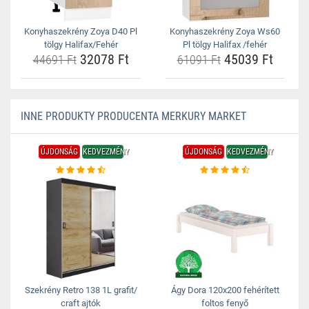
Konyhaszekrény Zoya D40 Pl
Konyhaszekrény Zoya Ws60
tölgy Halifax/Fehér
Pl tölgy Halifax /fehér
32078 Ft
45039 Ft
44691 Ft
61091 Ft
INNE PRODUKTY PRODUCENTA MERKURY MARKET
ÚJDONSÁG
KEDVEZMÉNY
ÚJDONSÁG
KEDVEZMÉNY
Szekrény Retro 138 1L grafit/
Ágy Dora 120x200 fehérített
craft ajtók
foltos fenyő