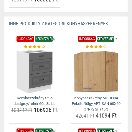
INNE PRODUKTY Z KATEGORII KONYHASZEKRÉNYEK
ÚJDONSÁG
KEDVEZMÉNY
ÚJDONSÁG
KEDVEZMÉNY
Konyhaszekrény Stilo
Konyhaszekrény MODENA
dustgrey/fehér 60d 3s bb
Fekete/tölgy ARTISAN 60X60
106926 Ft
108242 Ft
GN-72 2F (45°)
41094 Ft
42641 Ft
ÚJDONSÁG
KEDVEZMÉNY
ÚJDONSÁG
KEDVEZMÉNY