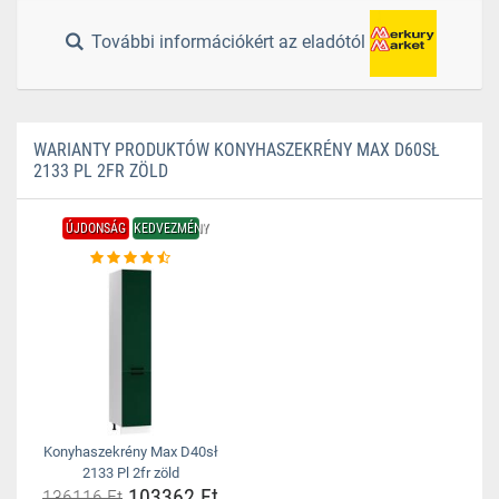
További információkért az eladótól
WARIANTY PRODUKTÓW KONYHASZEKRÉNY MAX D60SŁ
2133 PL 2FR ZÖLD
ÚJDONSÁG
KEDVEZMÉNY
Konyhaszekrény Max D40sł
2133 Pl 2fr zöld
103362 Ft
136116 Ft