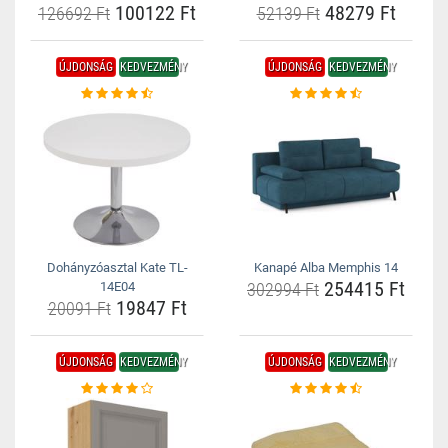
100122 Ft
48279 Ft
126692 Ft
52139 Ft
ÚJDONSÁG
KEDVEZMÉNY
ÚJDONSÁG
KEDVEZMÉNY
Dohányzóasztal Kate TL-
Kanapé Alba Memphis 14
254415 Ft
14E04
302994 Ft
19847 Ft
20091 Ft
ÚJDONSÁG
KEDVEZMÉNY
ÚJDONSÁG
KEDVEZMÉNY