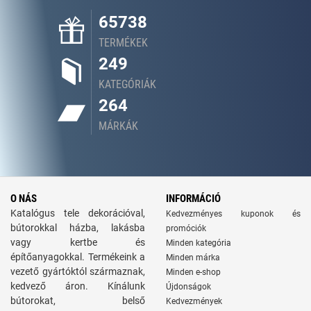
65738
TERMÉKEK
249
KATEGÓRIÁK
264
MÁRKÁK
O NÁS
INFORMÁCIÓ
Katalógus tele dekorációval,
Kedvezményes kuponok és
bútorokkal házba, lakásba
promóciók
vagy kertbe és
Minden kategória
építőanyagokkal. Termékeink a
Minden márka
vezető gyártóktól származnak,
Minden e-shop
kedvező áron. Kínálunk
Újdonságok
bútorokat, belső
Kedvezmények