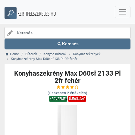
KERTIFELSZERELES.HU
Keresés
Home
Bútorok
Konyha bútorok
Konyhaszekrények
Konyhaszekrény Max D60sł 2133 Pl 2fr fehér
Konyhaszekrény Max D60sł 2133 Pl
2fr fehér
(Összesen
2
értékelés)
KEDVEZMÉNY
ÚJDONSÁG