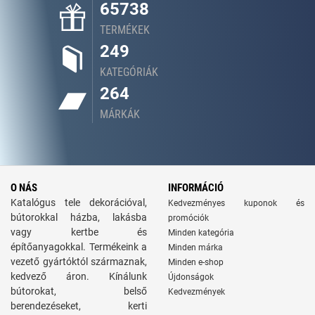
65738
TERMÉKEK
249
KATEGÓRIÁK
264
MÁRKÁK
O NÁS
INFORMÁCIÓ
Katalógus tele dekorációval,
Kedvezményes kuponok és
bútorokkal házba, lakásba
promóciók
vagy kertbe és
Minden kategória
építőanyagokkal. Termékeink a
Minden márka
vezető gyártóktól származnak,
Minden e-shop
kedvező áron. Kínálunk
Újdonságok
bútorokat, belső
Kedvezmények
berendezéseket, kerti