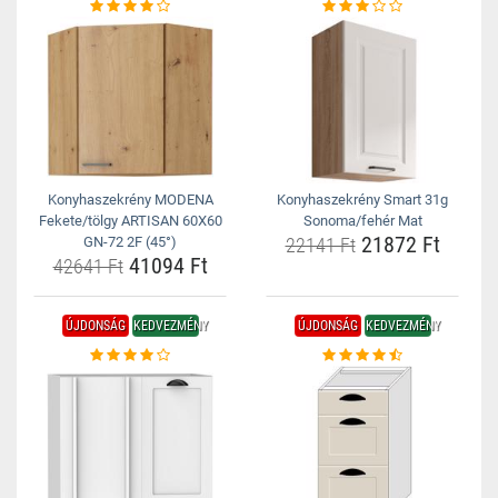
Konyhaszekrény MODENA
Konyhaszekrény Smart 31g
Fekete/tölgy ARTISAN 60X60
Sonoma/fehér Mat
21872 Ft
GN-72 2F (45°)
22141 Ft
41094 Ft
42641 Ft
ÚJDONSÁG
KEDVEZMÉNY
ÚJDONSÁG
KEDVEZMÉNY