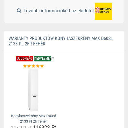
További információkért az eladótól
WARIANTY PRODUKTÓW KONYHASZEKRÉNY MAX D60SŁ
2133 PL 2FR FEHÉR
ÚJDONSÁG
KEDVEZMÉNY
Konyhaszekrény Max D40sł
2133 Pl 2fr fehér
116323 Ft
147192 Ft