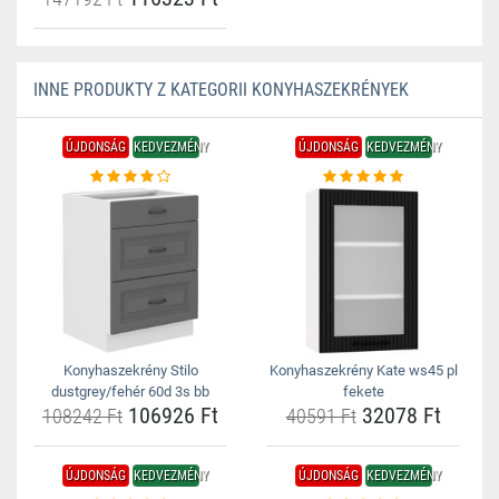
INNE PRODUKTY Z KATEGORII KONYHASZEKRÉNYEK
ÚJDONSÁG
KEDVEZMÉNY
ÚJDONSÁG
KEDVEZMÉNY
Konyhaszekrény Stilo
Konyhaszekrény Kate ws45 pl
dustgrey/fehér 60d 3s bb
fekete
106926 Ft
32078 Ft
108242 Ft
40591 Ft
ÚJDONSÁG
KEDVEZMÉNY
ÚJDONSÁG
KEDVEZMÉNY