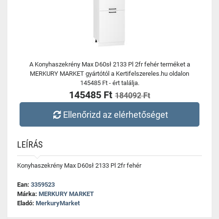
A Konyhaszekrény Max D60sł 2133 Pl 2fr fehér terméket a
MERKURY MARKET gyártótól a Kertifelszereles.hu oldalon
145485 Ft - ért találja.
145485 Ft
184092 Ft
Ellenőrizd az elérhetőséget
LEÍRÁS
Konyhaszekrény Max D60sł 2133 Pl 2fr fehér
Ean:
3359523
Márka:
MERKURY MARKET
Eladó:
MerkuryMarket