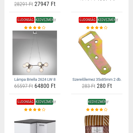
27947 Ft
28291 Ft
ÚJDONSÁG
KEDVEZMÉNY
ÚJDONSÁG
KEDVEZMÉNY
Lámpa Briella 2624 LW 8
Szerelőlemez 35x85mm 2 db.
64800 Ft
280 Ft
65597 Ft
283 Ft
ÚJDONSÁG
KEDVEZMÉNY
KEDVEZMÉNY