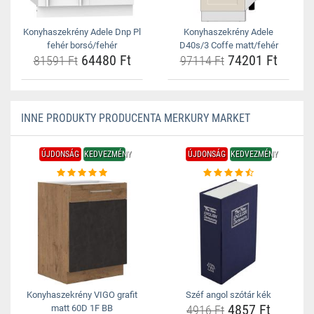
Konyhaszekrény Adele Dnp Pl
Konyhaszekrény Adele
fehér borsó/fehér
D40s/3 Coffe matt/fehér
64480 Ft
74201 Ft
81591 Ft
97114 Ft
INNE PRODUKTY PRODUCENTA MERKURY MARKET
ÚJDONSÁG
KEDVEZMÉNY
ÚJDONSÁG
KEDVEZMÉNY
Konyhaszekrény VIGO grafit
Széf angol szótár kék
4857 Ft
matt 60D 1F BB
4916 Ft