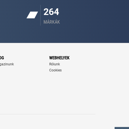
264
MÁRKÁK
OG
WEBHELYEK
gazinunk
Rólunk
Cookies