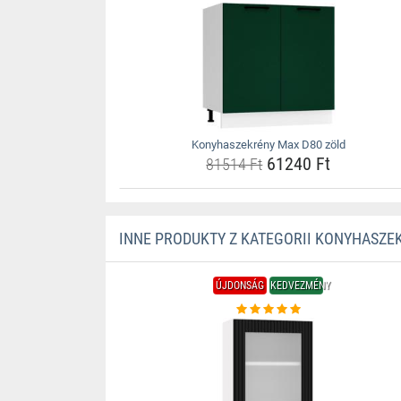
Konyhaszekrény Max D80 zöld
61240 Ft
81514 Ft
INNE PRODUKTY Z KATEGORII KONYHASZE
ÚJDONSÁG
KEDVEZMÉNY