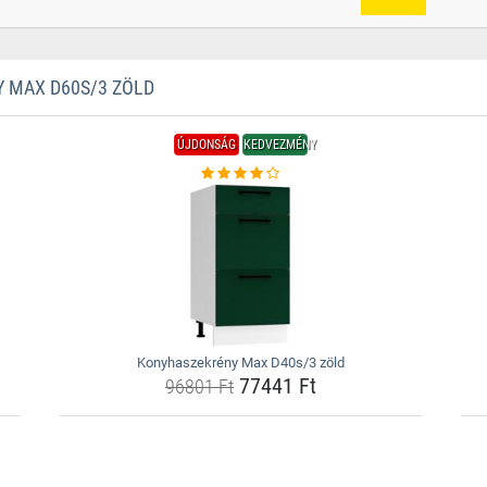
 MAX D60S/3 ZÖLD
ÚJDONSÁG
KEDVEZMÉNY
Konyhaszekrény Max D40s/3 zöld
77441 Ft
96801 Ft