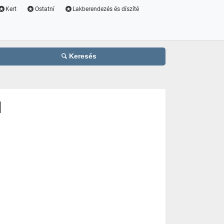
Kert
Ostatní
Lakberendezés és díszíté
Keresés
d