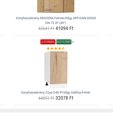
Konyhaszekrény MODENA Fekete/tölgy ARTISAN 60X60
GN-72 2F (45°)
41094 Ft
42641 Ft
ÚJDONSÁG
KEDVEZMÉNY
Konyhaszekrény Zoya D40 Pl tölgy Halifax/Fehér
32078 Ft
44691 Ft