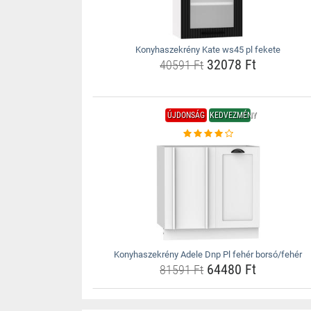
Konyhaszekrény Kate ws45 pl fekete
32078 Ft
40591 Ft
ÚJDONSÁG
KEDVEZMÉNY
Konyhaszekrény Adele Dnp Pl fehér borsó/fehér
64480 Ft
81591 Ft