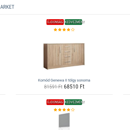
MARKET
ÚJDONSÁG
KEDVEZMÉNY
Komód Genewa II tölgy sonoma
68510 Ft
81591 Ft
ÚJDONSÁG
KEDVEZMÉNY