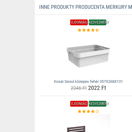
INNE PRODUKTY PRODUCENTA MERKURY 
ÚJDONSÁG
KEDVEZMÉNY
Kosár Seoul közepes fehér 357X268X131
2022 Ft
2046 Ft
ÚJDONSÁG
KEDVEZMÉNY