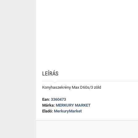
LEÍRÁS
Konyhaszekrény Max D60s/3 zöld
Ean:
3360473
Márka:
MERKURY MARKET
Eladó:
MerkuryMarket