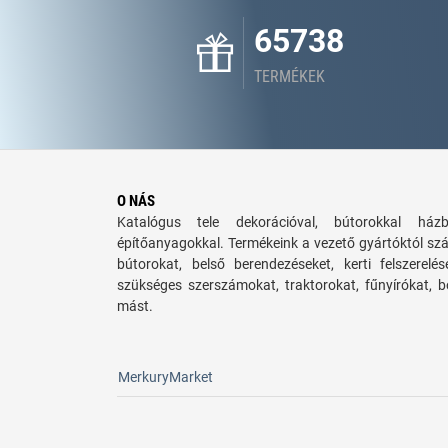
65738
TERMÉKEK
O NÁS
Katalógus tele dekorációval, bútorokkal há
építőanyagokkal. Termékeink a vezető gyártóktól sz
bútorokat, belső berendezéseket, kerti felszerelé
szükséges szerszámokat, traktorokat, fűnyírókat,
mást.
MerkuryMarket