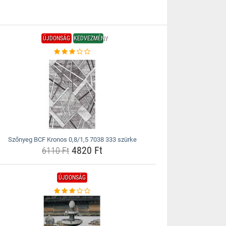
ÚJDONSÁG
KEDVEZMÉNY
Szőnyeg BCF Kronos 0,8/1,5 7038 333 szürke
4820 Ft
6110 Ft
ÚJDONSÁG