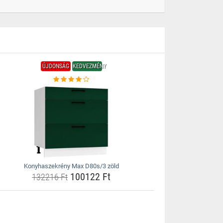
ÚJDONSÁG
KEDVEZMÉNY
Konyhaszekrény Max D80s/3 zöld
100122 Ft
132216 Ft