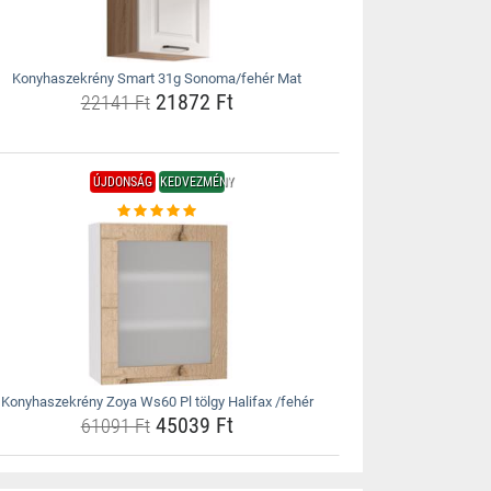
Konyhaszekrény Smart 31g Sonoma/fehér Mat
21872 Ft
22141 Ft
ÚJDONSÁG
KEDVEZMÉNY
Konyhaszekrény Zoya Ws60 Pl tölgy Halifax /fehér
45039 Ft
61091 Ft