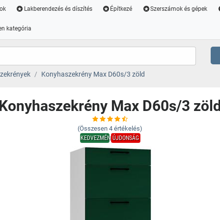
ok
Lakberendezés és díszítés
Építkezé
Szerszámok és gépek
n kategória
zekrények
Konyhaszekrény Max D60s/3 zöld
Konyhaszekrény Max D60s/3 zöl
(Összesen
4
értékelés)
KEDVEZMÉNY
ÚJDONSÁG