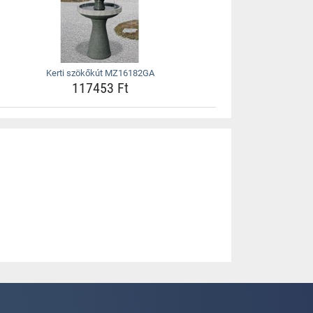
Kerti szökőkút MZ16182GA
117453 Ft