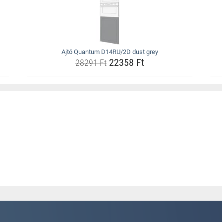
Ajtó Quantum D14RU/2D dust grey
22358 Ft
28291 Ft