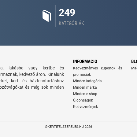
249
KATEGÓRIÁK
INFORMÁCIÓ
BL
zba, lakásba vagy kertbe és
Kedvezményes kuponok és
Ma
ármaznak, kedvező áron. Kínálunk
promóciók
seket, kert- és házfenntartáshoz
Minden kategória
 bozótvágókat és még sok minden
Minden márka
Minden e-shop
Újdonságok
Kedvezmények
©KERTIFELSZERELES.HU 2026