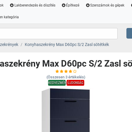
ok
Lakberendezés és díszítés
Építkezé
Szerszámok és gépek
n kategória
zekrények
Konyhaszekrény Max D60pc S/2 Zasl sötétkék
aszekrény Max D60pc S/2 Zasl sö
(Összesen
3
értékelés)
KEDVEZMÉNY
ÚJDONSÁG