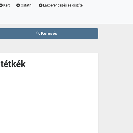
Kert
Ostatní
Lakberendezés és díszíté
Keresés
tétkék