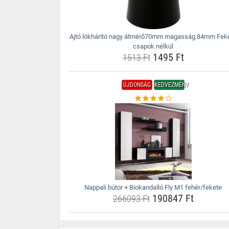
Ajtó lökhárító nagy átmérő70mm magasság.84mm Fek
csapok nélkül
1495 Ft
1513 Ft
ÚJDONSÁG
KEDVEZMÉNY
Nappali bútor + Biokandalló Fly M1 fehér/fekete
190847 Ft
266093 Ft