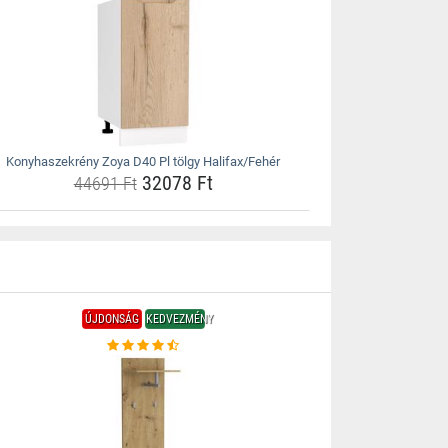
Konyhaszekrény Zoya D40 Pl tölgy Halifax/Fehér
32078 Ft
44691 Ft
ÚJDONSÁG
KEDVEZMÉNY