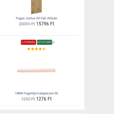
Fogas Justus 04 Oak Artisan
15796 Ft
20091 Ft
ÚJDONSÁG
KEDVEZMÉNY
18NN Fogantyú kalapácsra 50
1276 Ft
1292 Ft