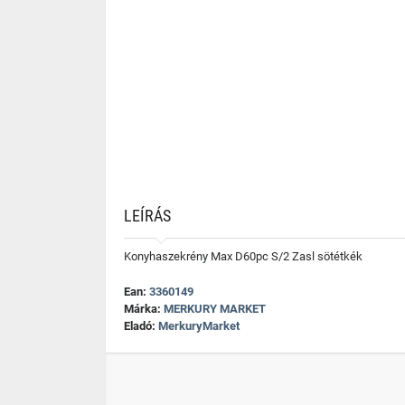
LEÍRÁS
Konyhaszekrény Max D60pc S/2 Zasl sötétkék
Ean:
3360149
Márka:
MERKURY MARKET
Eladó:
MerkuryMarket