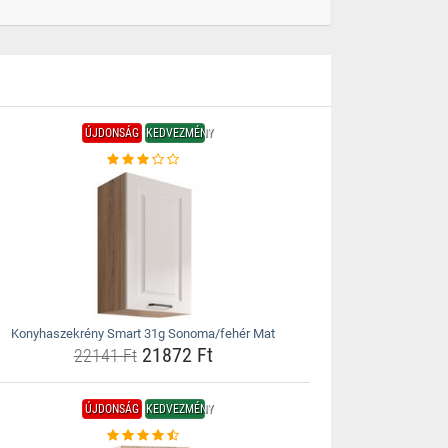
ÚJDONSÁG
KEDVEZMÉNY
Konyhaszekrény Smart 31g Sonoma/fehér Mat
21872 Ft
22141 Ft
ÚJDONSÁG
KEDVEZMÉNY