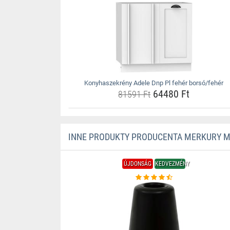
Konyhaszekrény Adele Dnp Pl fehér borsó/fehér
64480 Ft
81591 Ft
INNE PRODUKTY PRODUCENTA MERKURY 
ÚJDONSÁG
KEDVEZMÉNY