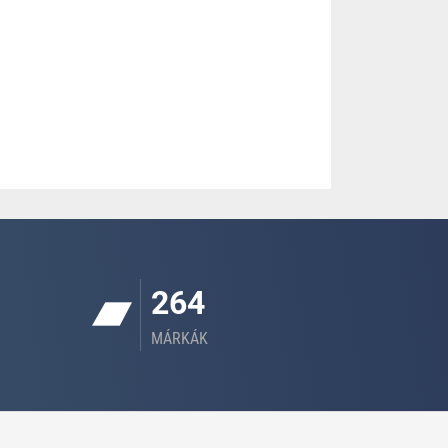
264
MÁRKÁK