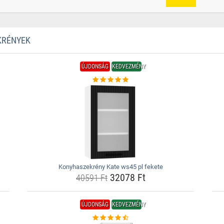
KRÉNYEK
ÚJDONSÁG
KEDVEZMÉNY
Konyhaszekrény Kate ws45 pl fekete
32078 Ft
40591 Ft
ÚJDONSÁG
KEDVEZMÉNY