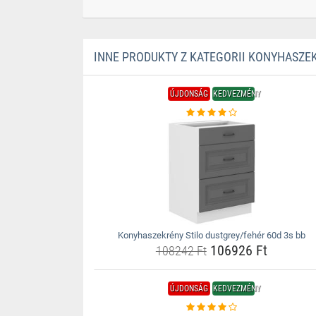
INNE PRODUKTY Z KATEGORII KONYHASZE
ÚJDONSÁG
KEDVEZMÉNY
Konyhaszekrény Stilo dustgrey/fehér 60d 3s bb
106926 Ft
108242 Ft
ÚJDONSÁG
KEDVEZMÉNY