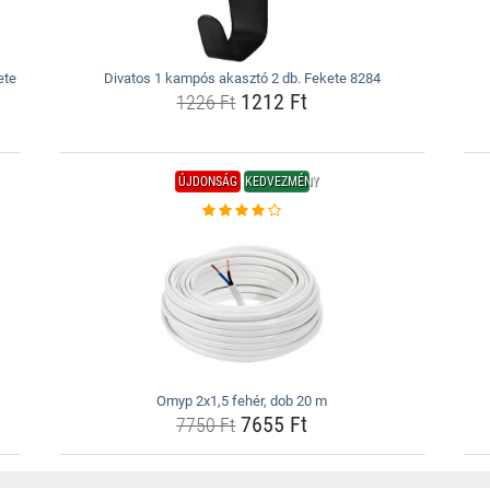
ete
Divatos 1 kampós akasztó 2 db. Fekete 8284
1212 Ft
1226 Ft
ÚJDONSÁG
KEDVEZMÉNY
Omyp 2x1,5 fehér, dob 20 m
7655 Ft
7750 Ft