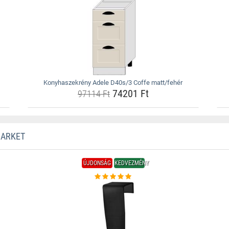
Konyhaszekrény Adele D40s/3 Coffe matt/fehér
74201 Ft
97114 Ft
MARKET
ÚJDONSÁG
KEDVEZMÉNY