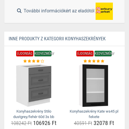
További információkért az eladótól
INNE PRODUKTY Z KATEGORII KONYHASZEKRÉNYEK
ÚJDONSÁG
KEDVEZMÉNY
ÚJDONSÁG
KEDVEZMÉNY
Konyhaszekrény Stilo
Konyhaszekrény Kate ws45 pl
dustgrey/fehér 60d 3s bb
fekete
106926 Ft
32078 Ft
108242 Ft
40591 Ft