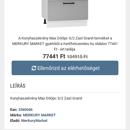
A Konyhaszekrény Max D60pc S/2 Zasl Granit terméket a
MERKURY MARKET gyártótól a Kertifelszereles.hu oldalon 77441
Ft - ért találja.
77441 Ft
104915 Ft
Ellenőrizd az elérhetőséget
LEÍRÁS
Konyhaszekrény Max D60pc S/2 Zasl Granit
Ean:
3360046
Márka:
MERKURY MARKET
Eladó:
MerkuryMarket