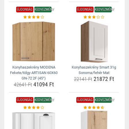
ÚJDONSÁG
KEDVEZMÉNY
ÚJDONSÁG
KEDVEZMÉNY
Konyhaszekrény MODENA
Konyhaszekrény Smart 31g
Fekete/tölgy ARTISAN 60X60
Sonoma/fehér Mat
21872 Ft
GN-72 2F (45°)
22141 Ft
41094 Ft
42641 Ft
ÚJDONSÁG
KEDVEZMÉNY
ÚJDONSÁG
KEDVEZMÉNY