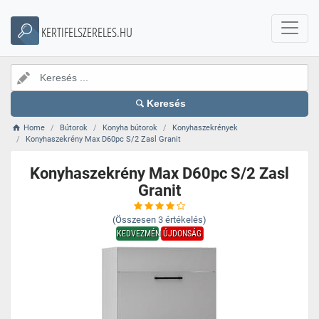
KERTIFELSZERELES.HU
Keresés
Home
Bútorok
Konyha bútorok
Konyhaszekrények
Konyhaszekrény Max D60pc S/2 Zasl Granit
Konyhaszekrény Max D60pc S/2 Zasl
Granit
(Összesen
3
értékelés)
KEDVEZMÉNY
ÚJDONSÁG