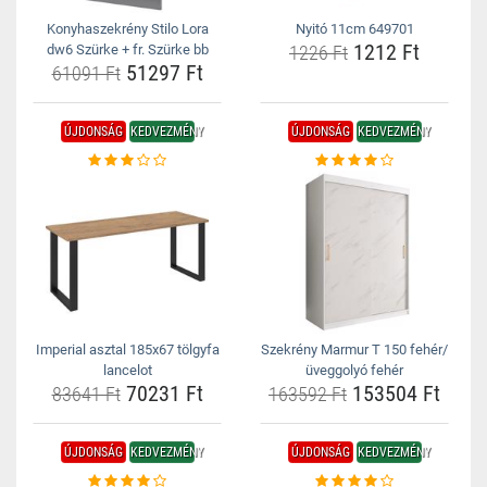
Konyhaszekrény Stilo Lora
Nyitó 11cm 649701
1212 Ft
dw6 Szürke + fr. Szürke bb
1226 Ft
51297 Ft
61091 Ft
ÚJDONSÁG
KEDVEZMÉNY
ÚJDONSÁG
KEDVEZMÉNY
Imperial asztal 185x67 tölgyfa
Szekrény Marmur T 150 fehér/
lancelot
üveggolyó fehér
70231 Ft
153504 Ft
83641 Ft
163592 Ft
ÚJDONSÁG
KEDVEZMÉNY
ÚJDONSÁG
KEDVEZMÉNY