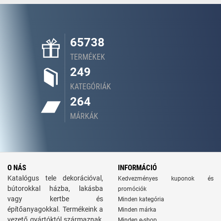
65738
TERMÉKEK
249
KATEGÓRIÁK
264
MÁRKÁK
O NÁS
INFORMÁCIÓ
Katalógus tele dekorációval,
Kedvezményes kuponok és
bútorokkal házba, lakásba
promóciók
vagy kertbe és
Minden kategória
építőanyagokkal. Termékeink a
Minden márka
vezető gyártóktól származnak,
Minden e-shop