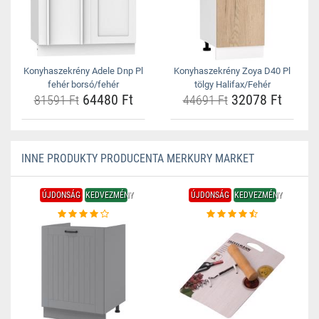
Konyhaszekrény Adele Dnp Pl
Konyhaszekrény Zoya D40 Pl
fehér borsó/fehér
tölgy Halifax/Fehér
64480 Ft
32078 Ft
81591 Ft
44691 Ft
INNE PRODUKTY PRODUCENTA MERKURY MARKET
ÚJDONSÁG
KEDVEZMÉNY
ÚJDONSÁG
KEDVEZMÉNY