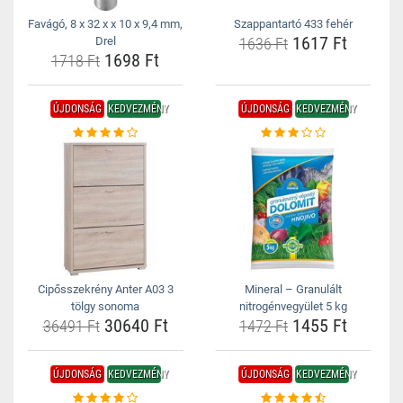
Favágó, 8 x 32 x x 10 x 9,4 mm,
Szappantartó 433 fehér
1617 Ft
Drel
1636 Ft
1698 Ft
1718 Ft
ÚJDONSÁG
KEDVEZMÉNY
ÚJDONSÁG
KEDVEZMÉNY
Cipősszekrény Anter A03 3
Mineral – Granulált
tölgy sonoma
nitrogénvegyület 5 kg
30640 Ft
1455 Ft
36491 Ft
1472 Ft
ÚJDONSÁG
KEDVEZMÉNY
ÚJDONSÁG
KEDVEZMÉNY