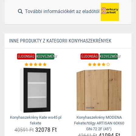
További információkért az eladótól
INNE PRODUKTY Z KATEGORII KONYHASZEKRÉNYEK
ÚJDONSÁG
KEDVEZMÉNY
ÚJDONSÁG
KEDVEZMÉNY
Konyhaszekrény Kate ws45 pl
Konyhaszekrény MODENA
fekete
Fekete/tölgy ARTISAN 60X60
32078 Ft
40591 Ft
GN-72 2F (45°)
41094 Ft
42641 Ft