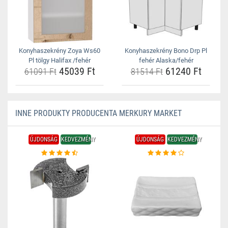
Konyhaszekrény Zoya Ws60
Konyhaszekrény Bono Drp Pl
Pl tölgy Halifax /fehér
fehér Alaska/fehér
45039 Ft
61240 Ft
61091 Ft
81514 Ft
INNE PRODUKTY PRODUCENTA MERKURY MARKET
ÚJDONSÁG
KEDVEZMÉNY
ÚJDONSÁG
KEDVEZMÉNY