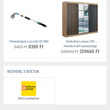
Teleszkópos Locsoló 52-080
Szekrény Larysa 250
8380 Ft
8483 Ft
fekete/craft aranysárga
209660 Ft
249693 Ft
KEDVENC E-BOLTOK
MerkuryMarket