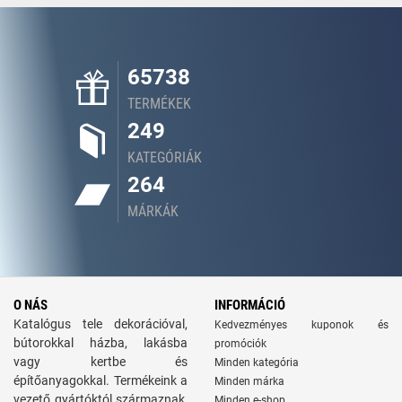
65738
TERMÉKEK
249
KATEGÓRIÁK
264
MÁRKÁK
O NÁS
INFORMÁCIÓ
Katalógus tele dekorációval,
Kedvezményes kuponok és
bútorokkal házba, lakásba
promóciók
vagy kertbe és
Minden kategória
építőanyagokkal. Termékeink a
Minden márka
vezető gyártóktól származnak,
Minden e-shop