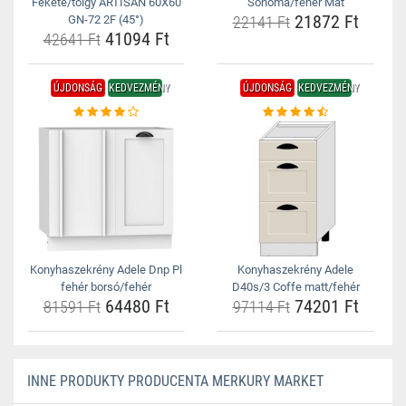
Fekete/tölgy ARTISAN 60X60
Sonoma/fehér Mat
21872 Ft
GN-72 2F (45°)
22141 Ft
41094 Ft
42641 Ft
ÚJDONSÁG
KEDVEZMÉNY
ÚJDONSÁG
KEDVEZMÉNY
Konyhaszekrény Adele Dnp Pl
Konyhaszekrény Adele
fehér borsó/fehér
D40s/3 Coffe matt/fehér
64480 Ft
74201 Ft
81591 Ft
97114 Ft
INNE PRODUKTY PRODUCENTA MERKURY MARKET