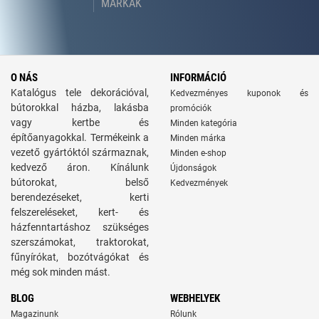
MÁRKÁK
O NÁS
INFORMÁCIÓ
Katalógus tele dekorációval,
Kedvezményes kuponok és
bútorokkal házba, lakásba
promóciók
vagy kertbe és
Minden kategória
építőanyagokkal. Termékeink a
Minden márka
vezető gyártóktól származnak,
Minden e-shop
kedvező áron. Kínálunk
Újdonságok
bútorokat, belső
Kedvezmények
berendezéseket, kerti
felszereléseket, kert- és
házfenntartáshoz szükséges
szerszámokat, traktorokat,
fűnyírókat, bozótvágókat és
még sok minden mást.
BLOG
WEBHELYEK
Magazinunk
Rólunk