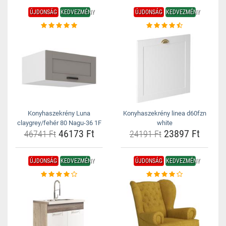
ÚJDONSÁG
KEDVEZMÉNY
ÚJDONSÁG
KEDVEZMÉNY
Konyhaszekrény Luna
Konyhaszekrény linea d60fzn
claygrey/fehér 80 Nagu-36 1F
white
46173 Ft
23897 Ft
46741 Ft
24191 Ft
ÚJDONSÁG
KEDVEZMÉNY
ÚJDONSÁG
KEDVEZMÉNY