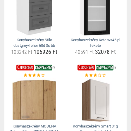
Konyhaszekrény Stilo
Konyhaszekrény Kate ws45 pl
dustgrey/fehér 60d 3s bb
fekete
106926 Ft
32078 Ft
108242 Ft
40591 Ft
ÚJDONSÁG
KEDVEZMÉNY
ÚJDONSÁG
KEDVEZMÉNY
Konyhaszekrény MODENA
Konyhaszekrény Smart 31g