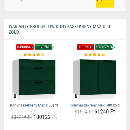
WARIANTY PRODUKTÓW KONYHASZEKRÉNY MAX D60
ZÖLD
ÚJDONSÁG
KEDVEZMÉNY
ÚJDONSÁG
KEDVEZMÉNY
Konyhaszekrény Max D80s/3
Konyhaszekrény Max D80 zöld
61240 Ft
zöld
81514 Ft
100122 Ft
132216 Ft