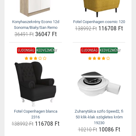
Konyhaszekrény Econo 12d
Fotel Copenhagen cosmic 120
116708 Ft
Sonoma/Biały/San Remo
138992 Ft
36047 Ft
36491 Ft
ÚJDONSÁG
KEDVEZMÉNY
ÚJDONSÁG
KEDVEZMÉNY
Fotel Copenhagen blanca
Zuhanytálca szifo Speed2, fi
2316
50 klik-klak szögletes króm
116708 Ft
138992 Ft
19230
10086 Ft
10210 Ft