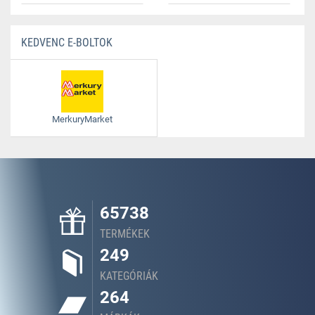
KEDVENC E-BOLTOK
MerkuryMarket
65738
TERMÉKEK
249
KATEGÓRIÁK
264