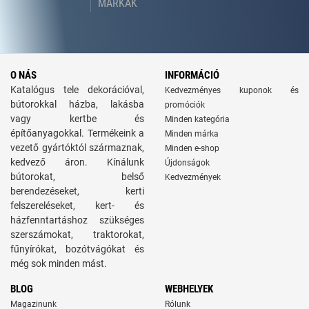
MÁRKÁK
O NÁS
INFORMÁCIÓ
Katalógus tele dekorációval,
Kedvezményes kuponok és
bútorokkal házba, lakásba
promóciók
vagy kertbe és
Minden kategória
építőanyagokkal. Termékeink a
Minden márka
vezető gyártóktól származnak,
Minden e-shop
kedvező áron. Kínálunk
Újdonságok
bútorokat, belső
Kedvezmények
berendezéseket, kerti
felszereléseket, kert- és
házfenntartáshoz szükséges
szerszámokat, traktorokat,
fűnyírókat, bozótvágókat és
még sok minden mást.
BLOG
WEBHELYEK
Magazinunk
Rólunk