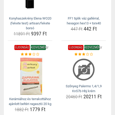
Konyhaszekrény Elena WO20
FF1 tiplik váz gallérral,
(fekete test) artisan/fekete
hexagon hex13 + torx40
442 Ft
borsó
447 Ft
9397 Ft
11891 Ft
ÚJDONSÁG
KEDVEZMÉNY
ÚJDONSÁG
KEDVEZMÉNY
Szőnyeg Palermo 1,4/1,9
Kn57b Hbj krém
20211 Ft
20460 Ft
Kerámiához és terrakottához
ajánlott beltéri ragasztó 20 kg
1779 Ft
1882 Ft