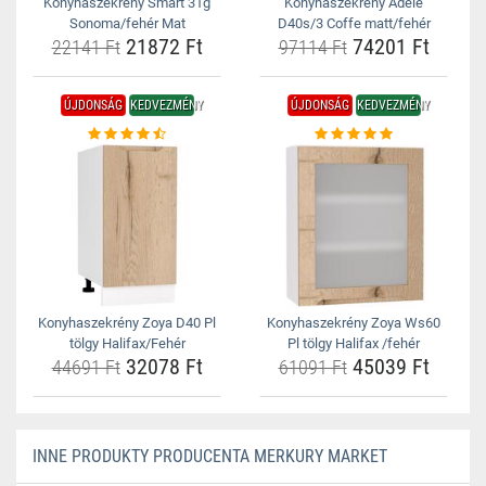
Konyhaszekrény Smart 31g
Konyhaszekrény Adele
Sonoma/fehér Mat
D40s/3 Coffe matt/fehér
21872 Ft
74201 Ft
22141 Ft
97114 Ft
ÚJDONSÁG
KEDVEZMÉNY
ÚJDONSÁG
KEDVEZMÉNY
Konyhaszekrény Zoya D40 Pl
Konyhaszekrény Zoya Ws60
tölgy Halifax/Fehér
Pl tölgy Halifax /fehér
32078 Ft
45039 Ft
44691 Ft
61091 Ft
INNE PRODUKTY PRODUCENTA MERKURY MARKET