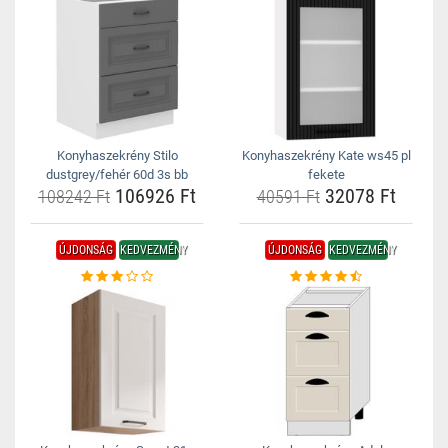
Konyhaszekrény Stilo
Konyhaszekrény Kate ws45 pl
dustgrey/fehér 60d 3s bb
fekete
106926 Ft
32078 Ft
108242 Ft
40591 Ft
ÚJDONSÁG
KEDVEZMÉNY
ÚJDONSÁG
KEDVEZMÉNY