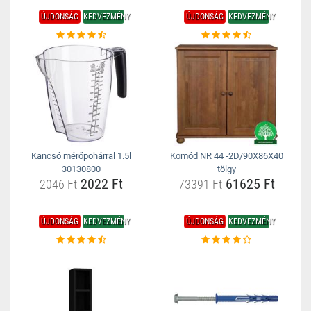
ÚJDONSÁG
KEDVEZMÉNY
ÚJDONSÁG
KEDVEZMÉNY
Kancsó mérőpohárral 1.5l
Komód NR 44 -2D/90X86X40
30130800
tölgy
2022 Ft
61625 Ft
2046 Ft
73391 Ft
ÚJDONSÁG
KEDVEZMÉNY
ÚJDONSÁG
KEDVEZMÉNY