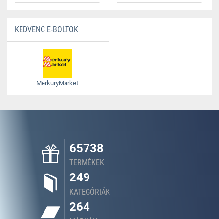
KEDVENC E-BOLTOK
MerkuryMarket
65738
TERMÉKEK
249
KATEGÓRIÁK
264