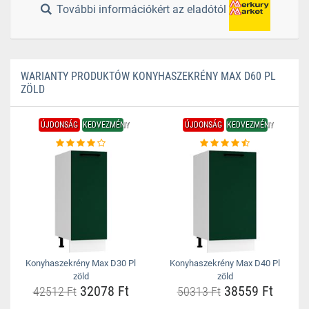
További információkért az eladótól
WARIANTY PRODUKTÓW KONYHASZEKRÉNY MAX D60 PL
ZÖLD
ÚJDONSÁG
KEDVEZMÉNY
ÚJDONSÁG
KEDVEZMÉNY
Konyhaszekrény Max D30 Pl
Konyhaszekrény Max D40 Pl
zöld
zöld
32078 Ft
38559 Ft
42512 Ft
50313 Ft