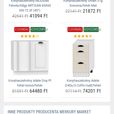
Konyhaszekrény MODENA
Konyhaszekrény Smart 31g
Fekete/tölgy ARTISAN 60X60
Sonoma/fehér Mat
21872 Ft
GN-72 2F (45°)
22141 Ft
41094 Ft
42641 Ft
ÚJDONSÁG
KEDVEZMÉNY
ÚJDONSÁG
KEDVEZMÉNY
Konyhaszekrény Adele Dnp Pl
Konyhaszekrény Adele
fehér borsó/fehér
D40s/3 Coffe matt/fehér
64480 Ft
74201 Ft
81591 Ft
97114 Ft
INNE PRODUKTY PRODUCENTA MERKURY MARKET