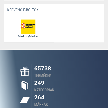
KEDVENC E-BOLTOK
MerkuryMarket
65738
TERMÉKEK
249
KATEGÓRIÁK
264
MÁRKÁK