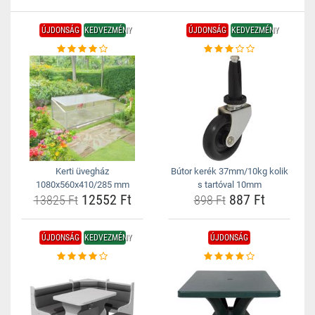
ÚJDONSÁG
KEDVEZMÉNY
ÚJDONSÁG
KEDVEZMÉNY
Kerti üvegház
Bútor kerék 37mm/10kg kolik
1080x560x410/285 mm
s tartóval 10mm
12552 Ft
887 Ft
13825 Ft
898 Ft
ÚJDONSÁG
KEDVEZMÉNY
ÚJDONSÁG