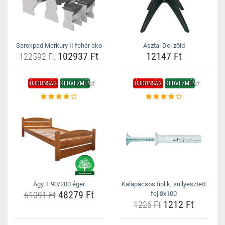
Sarokpad Merkury II fehér eko
Asztal Dol zöld
102937 Ft
12147 Ft
122592 Ft
ÚJDONSÁG
KEDVEZMÉNY
ÚJDONSÁG
KEDVEZMÉNY
Ágy T 90/200 éger
Kalapácsos tiplik, süllyesztett
48279 Ft
61091 Ft
fej 8x100
1212 Ft
1226 Ft