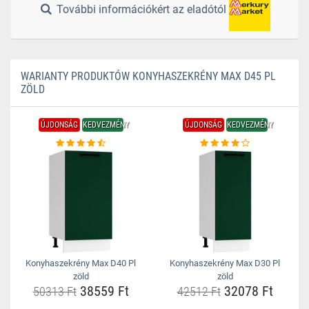
További információkért az eladótól
WARIANTY PRODUKTÓW KONYHASZEKRÉNY MAX D45 PL
ZÖLD
ÚJDONSÁG
KEDVEZMÉNY
ÚJDONSÁG
KEDVEZMÉNY
Konyhaszekrény Max D40 Pl
Konyhaszekrény Max D30 Pl
zöld
zöld
38559 Ft
32078 Ft
50313 Ft
42512 Ft