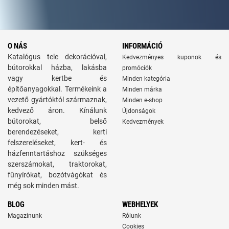
O NÁS
INFORMÁCIÓ
Katalógus tele dekorációval,
Kedvezményes kuponok és
bútorokkal házba, lakásba
promóciók
vagy kertbe és
Minden kategória
építőanyagokkal. Termékeink a
Minden márka
vezető gyártóktól származnak,
Minden e-shop
kedvező áron. Kínálunk
Újdonságok
bútorokat, belső
Kedvezmények
berendezéseket, kerti
felszereléseket, kert- és
házfenntartáshoz szükséges
szerszámokat, traktorokat,
fűnyírókat, bozótvágókat és
még sok minden mást.
BLOG
WEBHELYEK
Magazinunk
Rólunk
Cookies