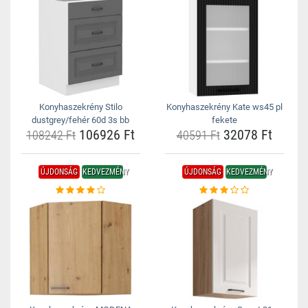
Konyhaszekrény Stilo
Konyhaszekrény Kate ws45 pl
dustgrey/fehér 60d 3s bb
fekete
106926 Ft
32078 Ft
108242 Ft
40591 Ft
ÚJDONSÁG
KEDVEZMÉNY
ÚJDONSÁG
KEDVEZMÉNY