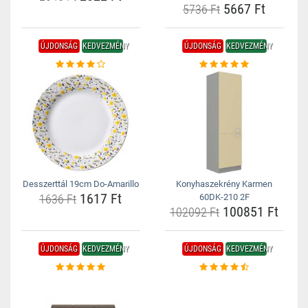
5667 Ft
5736 Ft
ÚJDONSÁG
KEDVEZMÉNY
ÚJDONSÁG
KEDVEZMÉNY
Desszerttál 19cm Do-Amarillo
Konyhaszekrény Karmen
1617 Ft
1636 Ft
60DK-210 2F
100851 Ft
102092 Ft
ÚJDONSÁG
KEDVEZMÉNY
ÚJDONSÁG
KEDVEZMÉNY