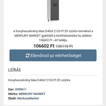
A Konyhaszekrény Max D40sł 2133 Pl 2fr szürke terméket a
MERKURY MARKET gyártótól a Kertifelszereles.hu oldalon
106602 Ft - ért találja.
106602 Ft
136116 Ft
Ellenőrizd az elérhetőséget
LEÍRÁS
Konyhaszekrény Max D40sł 2133 Pl 2fr szürke
Ean:
3359611
Márka:
MERKURY MARKET
Eladó:
MerkuryMarket