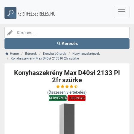
KERTIFELSZERELES.HU
Keresés
Home
Bútorok
Konyha bútorok
Konyhaszekrények
Konyhaszekrény Max D40sł 2133 Pl 2fr szürke
Konyhaszekrény Max D40sł 2133 Pl
2fr szürke
(Összesen
3
értékelés)
KEDVEZMÉNY
ÚJDONSÁG