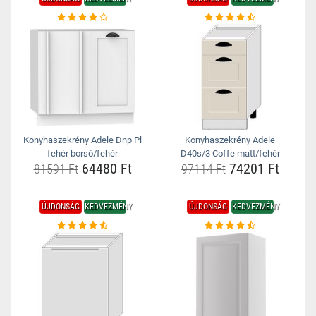
Konyhaszekrény Adele Dnp Pl
Konyhaszekrény Adele
fehér borsó/fehér
D40s/3 Coffe matt/fehér
64480 Ft
74201 Ft
81591 Ft
97114 Ft
ÚJDONSÁG
KEDVEZMÉNY
ÚJDONSÁG
KEDVEZMÉNY