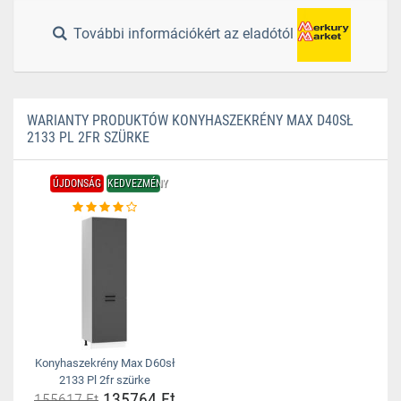
További információkért az eladótól
WARIANTY PRODUKTÓW KONYHASZEKRÉNY MAX D40SŁ
2133 PL 2FR SZÜRKE
ÚJDONSÁG
KEDVEZMÉNY
Konyhaszekrény Max D60sł
2133 Pl 2fr szürke
135764 Ft
155617 Ft