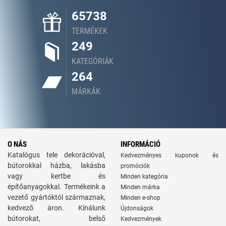
65738
TERMÉKEK
249
KATEGÓRIÁK
264
MÁRKÁK
O NÁS
INFORMÁCIÓ
Katalógus tele dekorációval,
Kedvezményes kuponok és
bútorokkal házba, lakásba
promóciók
vagy kertbe és
Minden kategória
építőanyagokkal. Termékeink a
Minden márka
vezető gyártóktól származnak,
Minden e-shop
kedvező áron. Kínálunk
Újdonságok
bútorokat, belső
Kedvezmények