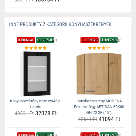
INNE PRODUKTY Z KATEGORII KONYHASZEKRÉNYEK
ÚJDONSÁG
KEDVEZMÉNY
ÚJDONSÁG
KEDVEZMÉNY
Konyhaszekrény Kate ws45 pl
Konyhaszekrény MODENA
fekete
Fekete/tölgy ARTISAN 60X60
32078 Ft
40591 Ft
GN-72 2F (45°)
41094 Ft
42641 Ft
ÚJDONSÁG
KEDVEZMÉNY
ÚJDONSÁG
KEDVEZMÉNY