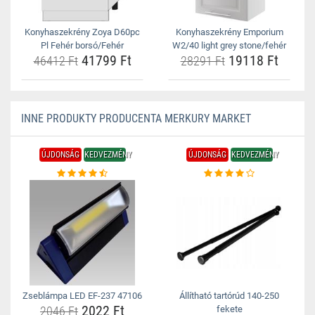
Konyhaszekrény Zoya D60pc
Konyhaszekrény Emporium
Pl Fehér borsó/Fehér
W2/40 light grey stone/fehér
41799 Ft
19118 Ft
46412 Ft
28291 Ft
INNE PRODUKTY PRODUCENTA MERKURY MARKET
ÚJDONSÁG
KEDVEZMÉNY
ÚJDONSÁG
KEDVEZMÉNY
Zseblámpa LED EF-237 47106
Állítható tartórúd 140-250
2022 Ft
2046 Ft
fekete