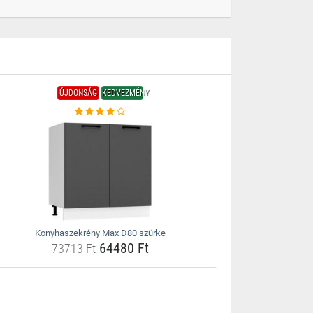
ÚJDONSÁG
KEDVEZMÉNY
Konyhaszekrény Max D80 szürke
64480 Ft
73713 Ft