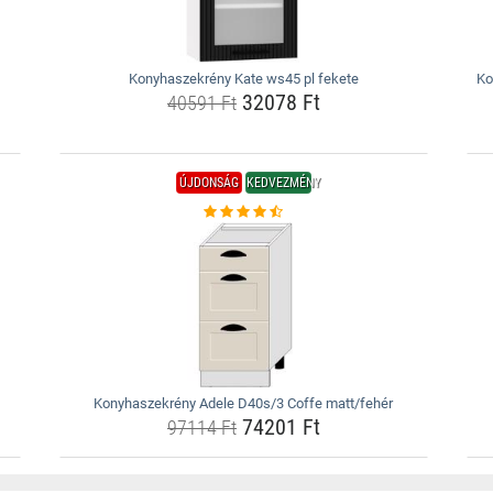
Konyhaszekrény Kate ws45 pl fekete
Ko
32078 Ft
40591 Ft
ÚJDONSÁG
KEDVEZMÉNY
Konyhaszekrény Adele D40s/3 Coffe matt/fehér
74201 Ft
97114 Ft