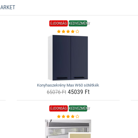
MARKET
ÚJDONSÁG
KEDVEZMÉNY
Konyhaszekrény Max W60 sötétkék
45039 Ft
65076 Ft
ÚJDONSÁG
KEDVEZMÉNY