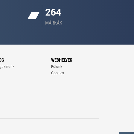
264
MÁRKÁK
OG
WEBHELYEK
gazinunk
Rólunk
Cookies