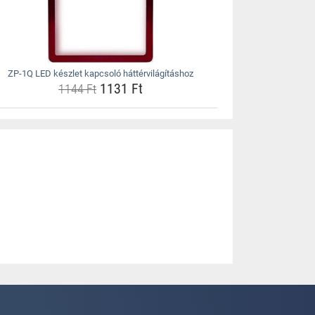
ZP-1Q LED készlet kapcsoló háttérvilágításhoz
1131 Ft
1144 Ft