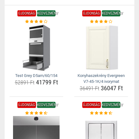
ÚJDONSÁG
KEDVEZMÉNY
ÚJDONSÁG
KEDVEZMÉNY
Test Grey D5am/60/154
Konyhaszekrény Evergreen
41799 Ft
52891 Ft
V7-45-1K/4 ivorymat
36047 Ft
36491 Ft
ÚJDONSÁG
KEDVEZMÉNY
ÚJDONSÁG
KEDVEZMÉNY