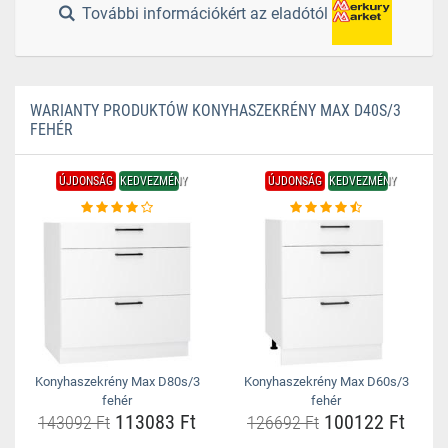
További információkért az eladótól
WARIANTY PRODUKTÓW KONYHASZEKRÉNY MAX D40S/3
FEHÉR
ÚJDONSÁG
KEDVEZMÉNY
ÚJDONSÁG
KEDVEZMÉNY
Konyhaszekrény Max D80s/3
Konyhaszekrény Max D60s/3
fehér
fehér
113083 Ft
100122 Ft
143092 Ft
126692 Ft