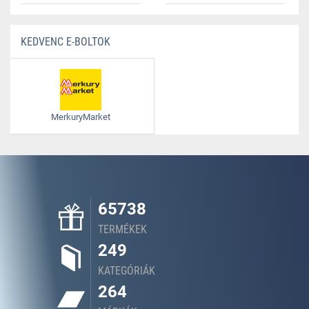
KEDVENC E-BOLTOK
MerkuryMarket
65738
TERMÉKEK
249
KATEGÓRIÁK
264