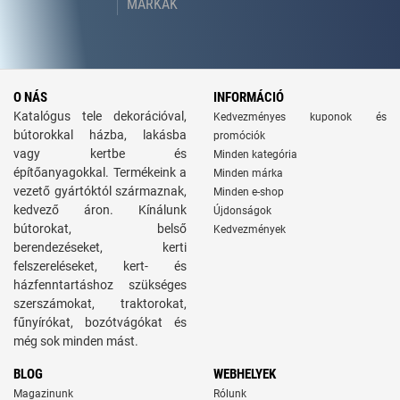
MÁRKÁK
O NÁS
INFORMÁCIÓ
Katalógus tele dekorációval,
Kedvezményes kuponok és
bútorokkal házba, lakásba
promóciók
vagy kertbe és
Minden kategória
építőanyagokkal. Termékeink a
Minden márka
vezető gyártóktól származnak,
Minden e-shop
kedvező áron. Kínálunk
Újdonságok
bútorokat, belső
Kedvezmények
berendezéseket, kerti
felszereléseket, kert- és
házfenntartáshoz szükséges
szerszámokat, traktorokat,
fűnyírókat, bozótvágókat és
még sok minden mást.
BLOG
WEBHELYEK
Magazinunk
Rólunk