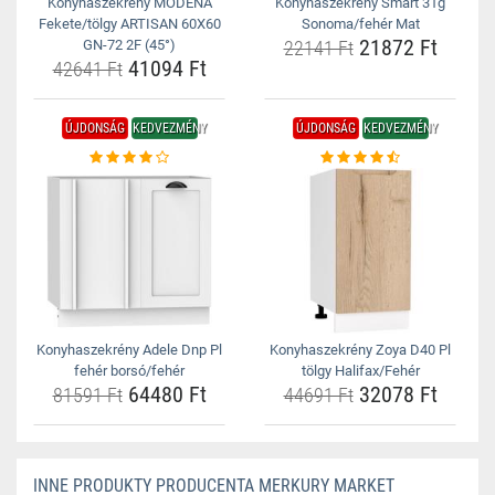
Konyhaszekrény MODENA
Konyhaszekrény Smart 31g
Fekete/tölgy ARTISAN 60X60
Sonoma/fehér Mat
21872 Ft
GN-72 2F (45°)
22141 Ft
41094 Ft
42641 Ft
ÚJDONSÁG
KEDVEZMÉNY
ÚJDONSÁG
KEDVEZMÉNY
Konyhaszekrény Adele Dnp Pl
Konyhaszekrény Zoya D40 Pl
fehér borsó/fehér
tölgy Halifax/Fehér
64480 Ft
32078 Ft
81591 Ft
44691 Ft
INNE PRODUKTY PRODUCENTA MERKURY MARKET