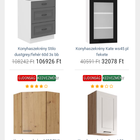
Konyhaszekrény Stilo
Konyhaszekrény Kate ws45 pl
dustgrey/fehér 60d 3s bb
fekete
106926 Ft
32078 Ft
108242 Ft
40591 Ft
ÚJDONSÁG
KEDVEZMÉNY
ÚJDONSÁG
KEDVEZMÉNY