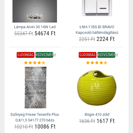
Lámpa Arvin 30 14W Led
ŁNH-11BS.BI BRAVO
54674 Ft
55347 Ft
Kapcsoló háttérvilágítású
2224 Ft
2251 Ft
ÚJDONSÁG
KEDVEZMÉNY
ÚJDONSÁG
KEDVEZMÉNY
Szőnyeg Frisee Tenerife Plus
Bögre 410 zöld
1617 Ft
0,8/1,5 54177 270 bézs
1636 Ft
10086 Ft
10210 Ft