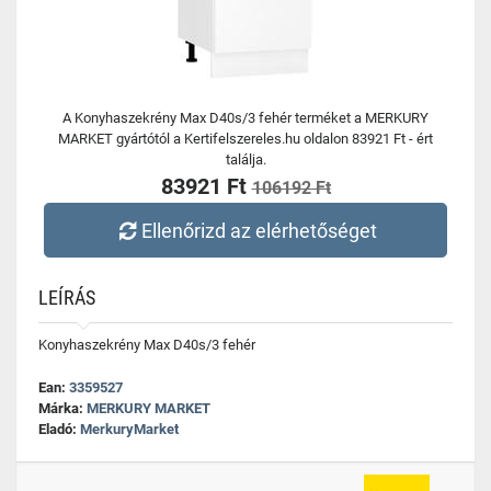
A Konyhaszekrény Max D40s/3 fehér terméket a MERKURY
MARKET gyártótól a Kertifelszereles.hu oldalon 83921 Ft - ért
találja.
83921 Ft
106192 Ft
Ellenőrizd az elérhetőséget
LEÍRÁS
Konyhaszekrény Max D40s/3 fehér
Ean:
3359527
Márka:
MERKURY MARKET
Eladó:
MerkuryMarket