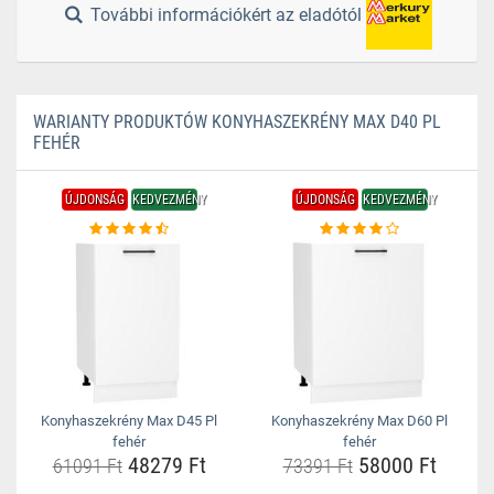
További információkért az eladótól
WARIANTY PRODUKTÓW KONYHASZEKRÉNY MAX D40 PL
FEHÉR
ÚJDONSÁG
KEDVEZMÉNY
ÚJDONSÁG
KEDVEZMÉNY
Konyhaszekrény Max D45 Pl
Konyhaszekrény Max D60 Pl
fehér
fehér
48279 Ft
58000 Ft
61091 Ft
73391 Ft