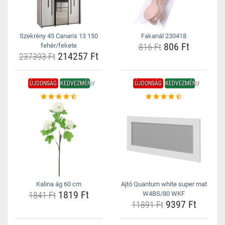
Szekrény 45 Canaris 13 150
Fakanál 230418
806 Ft
fehér/fekete
816 Ft
214257 Ft
237393 Ft
ÚJDONSÁG
KEDVEZMÉNY
ÚJDONSÁG
KEDVEZMÉNY
Kalina ág 60 cm
Ajtó Quantum white super mat
1819 Ft
1841 Ft
W4BS/80 WKF
9397 Ft
11891 Ft