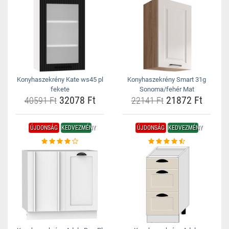
Konyhaszekrény Kate ws45 pl
Konyhaszekrény Smart 31g
fekete
Sonoma/fehér Mat
32078 Ft
21872 Ft
40591 Ft
22141 Ft
ÚJDONSÁG
KEDVEZMÉNY
ÚJDONSÁG
KEDVEZMÉNY