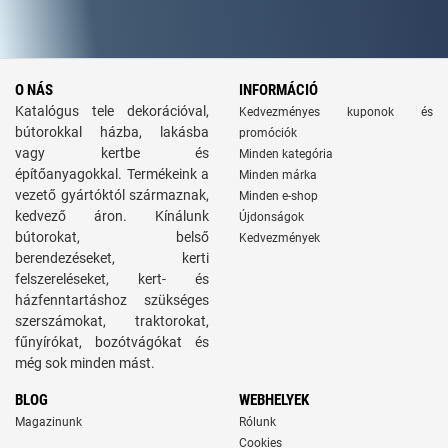
O NÁS
INFORMÁCIÓ
Katalógus tele dekorációval,
Kedvezményes kuponok és
bútorokkal házba, lakásba
promóciók
vagy kertbe és
Minden kategória
építőanyagokkal. Termékeink a
Minden márka
vezető gyártóktól származnak,
Minden e-shop
kedvező áron. Kínálunk
Újdonságok
bútorokat, belső
Kedvezmények
berendezéseket, kerti
felszereléseket, kert- és
házfenntartáshoz szükséges
szerszámokat, traktorokat,
fűnyírókat, bozótvágókat és
még sok minden mást.
BLOG
WEBHELYEK
Magazinunk
Rólunk
Cookies