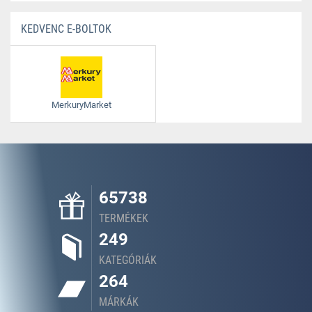
KEDVENC E-BOLTOK
MerkuryMarket
65738
TERMÉKEK
249
KATEGÓRIÁK
264
MÁRKÁK