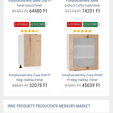
Konyhaszekrény Adele Dnp Pl
Konyhaszekrény Adele
fehér borsó/fehér
D40s/3 Coffe matt/fehér
64480 Ft
74201 Ft
81591 Ft
97114 Ft
ÚJDONSÁG
KEDVEZMÉNY
ÚJDONSÁG
KEDVEZMÉNY
Konyhaszekrény Zoya D40 Pl
Konyhaszekrény Zoya Ws60
tölgy Halifax/Fehér
Pl tölgy Halifax /fehér
32078 Ft
45039 Ft
44691 Ft
61091 Ft
INNE PRODUKTY PRODUCENTA MERKURY MARKET