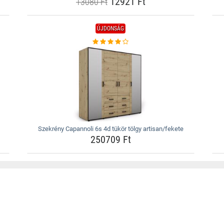
12921 Ft
13080 Ft
ÚJDONSÁG
Szekrény Capannoli 6s 4d tükör tölgy artisan/fekete
250709 Ft