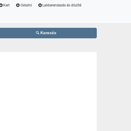
Kert
Ostatní
Lakberendezés és díszíté
Keresés