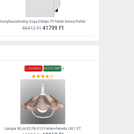
Konyhaszekrény Zoya D60pc Pl Fehér borsó/Fehér
41799 Ft
46412 Ft
ÚJDONSÁG
KEDVEZMÉNY
Lámpa WLA-02 FB-013 Fehér+fekete LW1 ST