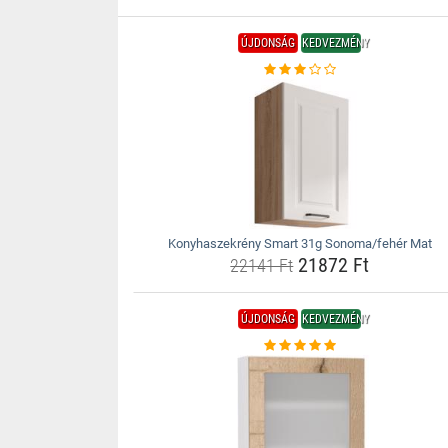
ÚJDONSÁG
KEDVEZMÉNY
Konyhaszekrény Smart 31g Sonoma/fehér Mat
21872 Ft
22141 Ft
ÚJDONSÁG
KEDVEZMÉNY