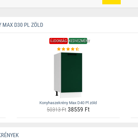
 MAX D30 PL ZÖLD
ÚJDONSÁG
KEDVEZMÉNY
Konyhaszekrény Max D40 Pl zöld
38559 Ft
50313 Ft
KRÉNYEK