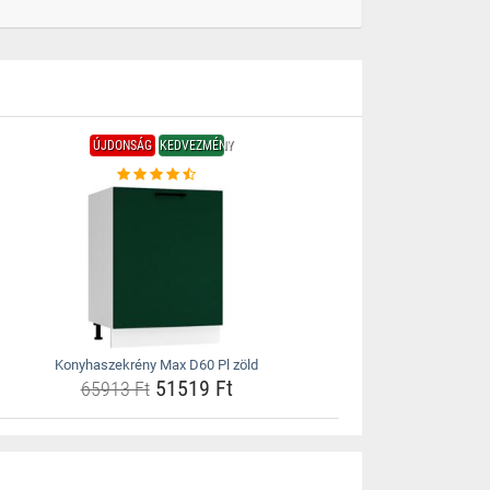
ÚJDONSÁG
KEDVEZMÉNY
Konyhaszekrény Max D60 Pl zöld
51519 Ft
65913 Ft