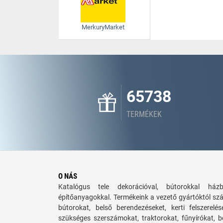
MerkuryMarket
65738
TERMÉKEK
O NÁS
Katalógus tele dekorációval, bútorokkal há
építőanyagokkal. Termékeink a vezető gyártóktól sz
bútorokat, belső berendezéseket, kerti felszerelé
szükséges szerszámokat, traktorokat, fűnyírókat,