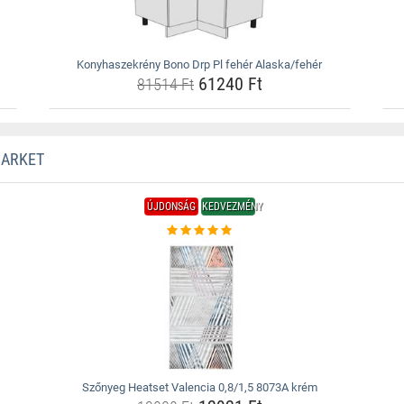
Konyhaszekrény Bono Drp Pl fehér Alaska/fehér
61240 Ft
81514 Ft
MARKET
ÚJDONSÁG
KEDVEZMÉNY
Szőnyeg Heatset Valencia 0,8/1,5 8073A krém