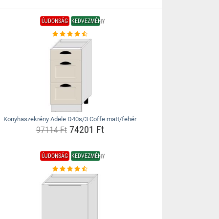
ÚJDONSÁG
KEDVEZMÉNY
Konyhaszekrény Adele D40s/3 Coffe matt/fehér
74201 Ft
97114 Ft
ÚJDONSÁG
KEDVEZMÉNY