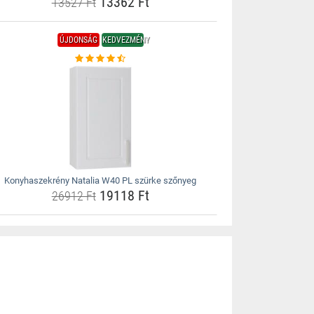
13362 Ft
13527 Ft
ÚJDONSÁG
KEDVEZMÉNY
Konyhaszekrény Natalia W40 PL szürke szőnyeg
19118 Ft
26912 Ft