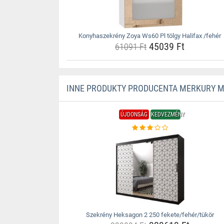
Konyhaszekrény Zoya Ws60 Pl tölgy Halifax /fehér
45039 Ft
61091 Ft
INNE PRODUKTY PRODUCENTA MERKURY 
ÚJDONSÁG
KEDVEZMÉNY
Szekrény Heksagon 2 250 fekete/fehér/tükör