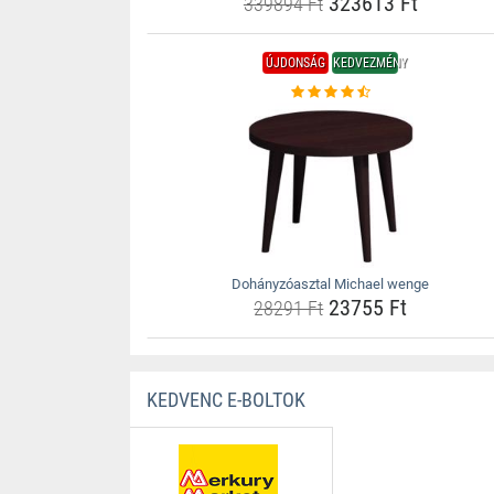
323613 Ft
339894 Ft
ÚJDONSÁG
KEDVEZMÉNY
Dohányzóasztal Michael wenge
23755 Ft
28291 Ft
KEDVENC E-BOLTOK