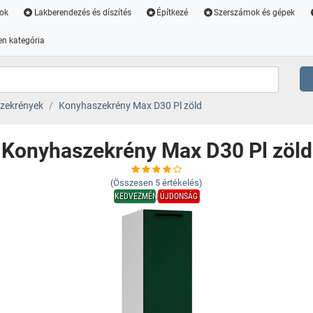
ok
Lakberendezés és díszítés
Építkezé
Szerszámok és gépek
n kategória
zekrények
Konyhaszekrény Max D30 Pl zöld
Konyhaszekrény Max D30 Pl zöld
(Összesen
5
értékelés)
KEDVEZMÉNY
ÚJDONSÁG