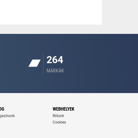
264
MÁRKÁK
OG
WEBHELYEK
gazinunk
Rólunk
Cookies