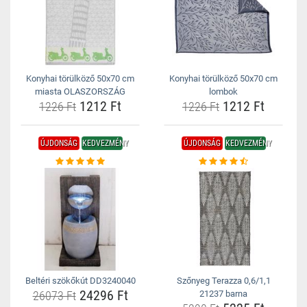
Konyhai törülköző 50x70 cm
Konyhai törülköző 50x70 cm
miasta OLASZORSZÁG
lombok
1212 Ft
1212 Ft
1226 Ft
1226 Ft
ÚJDONSÁG
KEDVEZMÉNY
ÚJDONSÁG
KEDVEZMÉNY
Beltéri szökőkút DD3240040
Szőnyeg Terazza 0,6/1,1
24296 Ft
26073 Ft
21237 barna