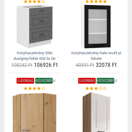
Konyhaszekrény Stilo
Konyhaszekrény Kate ws45 pl
dustgrey/fehér 60d 3s bb
fekete
106926 Ft
32078 Ft
108242 Ft
40591 Ft
ÚJDONSÁG
KEDVEZMÉNY
ÚJDONSÁG
KEDVEZMÉNY