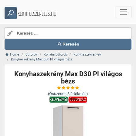
KERTIFELSZERELES.HU
Keresés
Home
Bútorok
Konyha bútorok
Konyhaszekrények
Konyhaszekrény Max D30 Pl világos bézs
Konyhaszekrény Max D30 Pl világos
bézs
(Összesen
3
értékelés)
KEDVEZMÉNY
ÚJDONSÁG