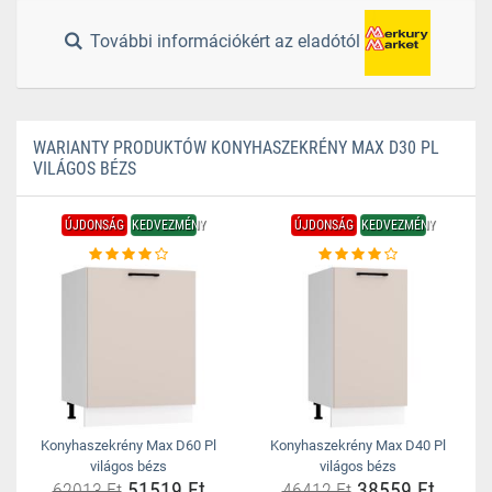
További információkért az eladótól
WARIANTY PRODUKTÓW KONYHASZEKRÉNY MAX D30 PL
VILÁGOS BÉZS
ÚJDONSÁG
KEDVEZMÉNY
ÚJDONSÁG
KEDVEZMÉNY
Konyhaszekrény Max D60 Pl
Konyhaszekrény Max D40 Pl
világos bézs
világos bézs
51519 Ft
38559 Ft
62013 Ft
46412 Ft