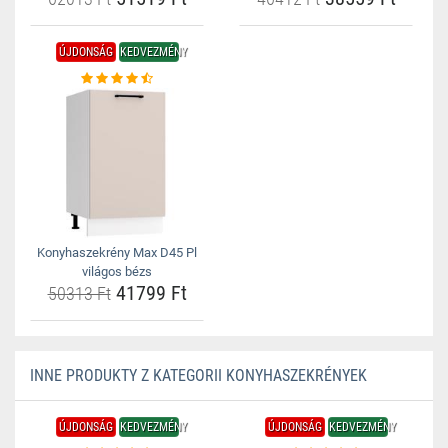
ÚJDONSÁG
KEDVEZMÉNY
Konyhaszekrény Max D45 Pl
világos bézs
41799 Ft
50313 Ft
INNE PRODUKTY Z KATEGORII KONYHASZEKRÉNYEK
ÚJDONSÁG
KEDVEZMÉNY
ÚJDONSÁG
KEDVEZMÉNY