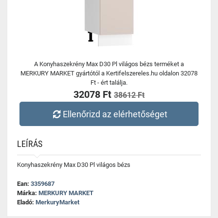
A Konyhaszekrény Max D30 Pl világos bézs terméket a
MERKURY MARKET gyártótól a Kertifelszereles.hu oldalon 32078
Ft - ért találja.
32078 Ft
38612 Ft
Ellenőrizd az elérhetőséget
LEÍRÁS
Konyhaszekrény Max D30 Pl világos bézs
Ean:
3359687
Márka:
MERKURY MARKET
Eladó:
MerkuryMarket