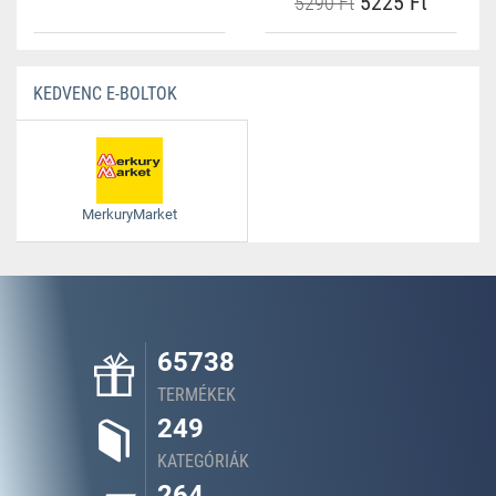
5225 Ft
5290 Ft
KEDVENC E-BOLTOK
MerkuryMarket
65738
TERMÉKEK
249
KATEGÓRIÁK
264