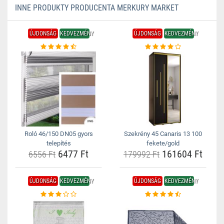
INNE PRODUKTY PRODUCENTA MERKURY MARKET
ÚJDONSÁG
KEDVEZMÉNY
ÚJDONSÁG
KEDVEZMÉNY
Roló 46/150 DN05 gyors
Szekrény 45 Canaris 13 100
telepítés
fekete/gold
6477 Ft
161604 Ft
6556 Ft
179992 Ft
ÚJDONSÁG
KEDVEZMÉNY
ÚJDONSÁG
KEDVEZMÉNY