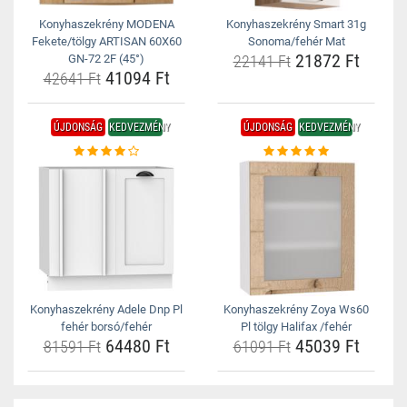
Konyhaszekrény MODENA
Konyhaszekrény Smart 31g
Fekete/tölgy ARTISAN 60X60
Sonoma/fehér Mat
21872 Ft
GN-72 2F (45°)
22141 Ft
41094 Ft
42641 Ft
ÚJDONSÁG
KEDVEZMÉNY
ÚJDONSÁG
KEDVEZMÉNY
Konyhaszekrény Adele Dnp Pl
Konyhaszekrény Zoya Ws60
fehér borsó/fehér
Pl tölgy Halifax /fehér
64480 Ft
45039 Ft
81591 Ft
61091 Ft