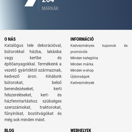
MÁRKÁK
O NÁS
INFORMÁCIÓ
Katalógus tele dekorációval,
Kedvezményes kuponok és
bútorokkal házba, lakásba
promóciók
vagy kertbe és
Minden kategória
építőanyagokkal. Termékeink a
Minden márka
vezető gyártóktól származnak,
Minden e-shop
kedvező áron. Kínálunk
Újdonságok
bútorokat, belső
Kedvezmények
berendezéseket, kerti
felszereléseket, kert- és
házfenntartáshoz szükséges
szerszámokat, traktorokat,
fűnyírókat, bozótvágókat és
még sok minden mást.
BLOG
WEBHELYEK