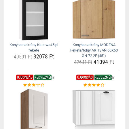
Konyhaszekrény Kate ws45 pl
Konyhaszekrény MODENA
fekete
Fekete/tölgy ARTISAN 60X60
32078 Ft
40591 Ft
GN-72 2F (45°)
41094 Ft
42641 Ft
ÚJDONSÁG
KEDVEZMÉNY
ÚJDONSÁG
KEDVEZMÉNY