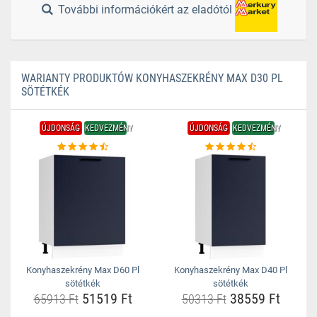
További információkért az eladótól
WARIANTY PRODUKTÓW KONYHASZEKRÉNY MAX D30 PL
SÖTÉTKÉK
ÚJDONSÁG
KEDVEZMÉNY
ÚJDONSÁG
KEDVEZMÉNY
Konyhaszekrény Max D60 Pl
Konyhaszekrény Max D40 Pl
sötétkék
sötétkék
51519 Ft
38559 Ft
65913 Ft
50313 Ft