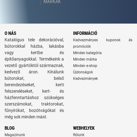
MÁRKÁK
O NÁS
INFORMÁCIÓ
Katalógus tele dekorációval,
Kedvezményes kuponok és
bútorokkal házba, lakásba
promóciók
vagy kertbe és
Minden kategória
építőanyagokkal. Termékeink a
Minden márka
vezető gyártóktól származnak,
Minden e-shop
kedvező áron. Kínálunk
Újdonságok
bútorokat, belső
Kedvezmények
berendezéseket, kerti
felszereléseket, kert- és
házfenntartáshoz szükséges
szerszámokat, traktorokat,
fűnyírókat, bozótvágókat és
még sok minden mást.
BLOG
WEBHELYEK
Magazinunk
Rólunk