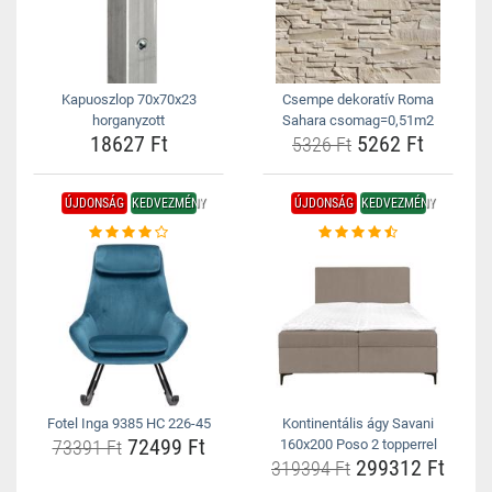
Kapuoszlop 70x70x23
Csempe dekoratív Roma
horganyzott
Sahara csomag=0,51m2
18627 Ft
5262 Ft
5326 Ft
ÚJDONSÁG
KEDVEZMÉNY
ÚJDONSÁG
KEDVEZMÉNY
Fotel Inga 9385 HC 226-45
Kontinentális ágy Savani
72499 Ft
73391 Ft
160x200 Poso 2 topperrel
299312 Ft
319394 Ft