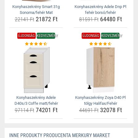
Konyhaszekrény Smart 31g
Konyhaszekrény Adele Dnp Pl
Sonoma/fehér Mat
fehér borsó/fehér
21872 Ft
64480 Ft
22141 Ft
81591 Ft
ÚJDONSÁG
KEDVEZMÉNY
ÚJDONSÁG
KEDVEZMÉNY
Konyhaszekrény Adele
Konyhaszekrény Zoya D40 Pl
D40s/3 Coffe matt/fehér
tölgy Halifax/Fehér
74201 Ft
32078 Ft
97114 Ft
44691 Ft
INNE PRODUKTY PRODUCENTA MERKURY MARKET