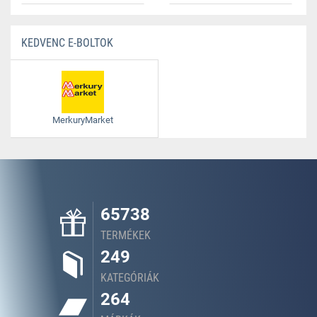
KEDVENC E-BOLTOK
MerkuryMarket
65738
TERMÉKEK
249
KATEGÓRIÁK
264