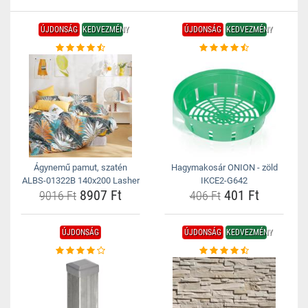
ÚJDONSÁG
KEDVEZMÉNY
ÚJDONSÁG
KEDVEZMÉNY
Ágynemű pamut, szatén
Hagymakosár ONION - zöld
ALBS-01322B 140x200 Lasher
IKCE2-G642
8907 Ft
401 Ft
9016 Ft
406 Ft
ÚJDONSÁG
ÚJDONSÁG
KEDVEZMÉNY