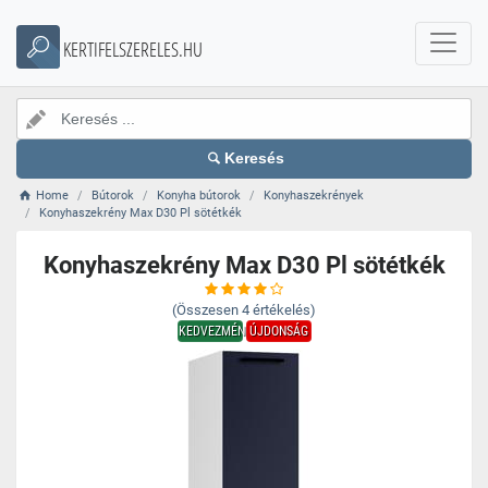
KERTIFELSZERELES.HU
Keresés
Home
Bútorok
Konyha bútorok
Konyhaszekrények
Konyhaszekrény Max D30 Pl sötétkék
Konyhaszekrény Max D30 Pl sötétkék
(Összesen
4
értékelés)
KEDVEZMÉNY
ÚJDONSÁG