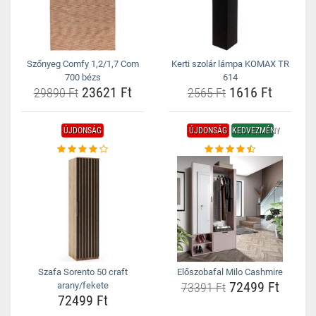
Szőnyeg Comfy 1,2/1,7 Com
Kerti szolár lámpa KOMAX TR
700 bézs
614
23621 Ft
1616 Ft
29890 Ft
2565 Ft
ÚJDONSÁG
ÚJDONSÁG
KEDVEZMÉNY
Szafa Sorento 50 craft
Előszobafal Milo Cashmire
72499 Ft
arany/fekete
73391 Ft
72499 Ft