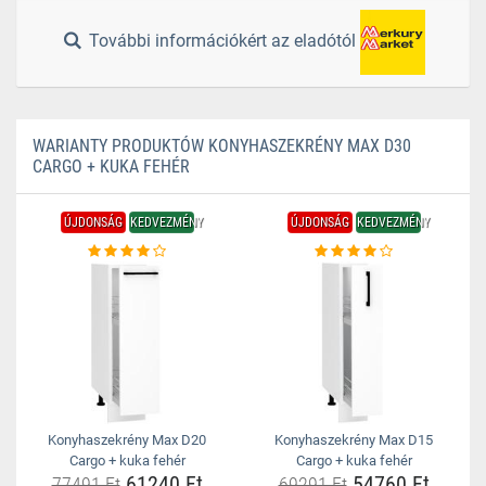
További információkért az eladótól
WARIANTY PRODUKTÓW KONYHASZEKRÉNY MAX D30
CARGO + KUKA FEHÉR
ÚJDONSÁG
KEDVEZMÉNY
ÚJDONSÁG
KEDVEZMÉNY
Konyhaszekrény Max D20
Konyhaszekrény Max D15
Cargo + kuka fehér
Cargo + kuka fehér
61240 Ft
54760 Ft
77491 Ft
69291 Ft