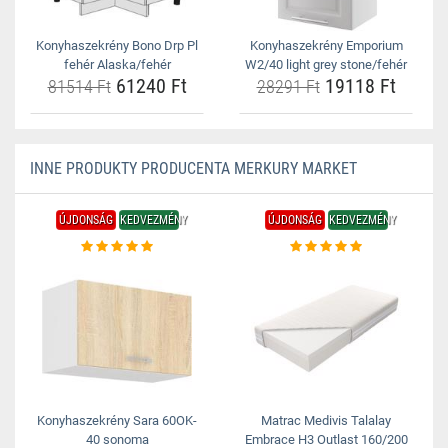
Konyhaszekrény Bono Drp Pl
Konyhaszekrény Emporium
fehér Alaska/fehér
W2/40 light grey stone/fehér
61240 Ft
19118 Ft
81514 Ft
28291 Ft
INNE PRODUKTY PRODUCENTA MERKURY MARKET
ÚJDONSÁG
KEDVEZMÉNY
ÚJDONSÁG
KEDVEZMÉNY
Konyhaszekrény Sara 60OK-
Matrac Medivis Talalay
40 sonoma
Embrace H3 Outlast 160/200