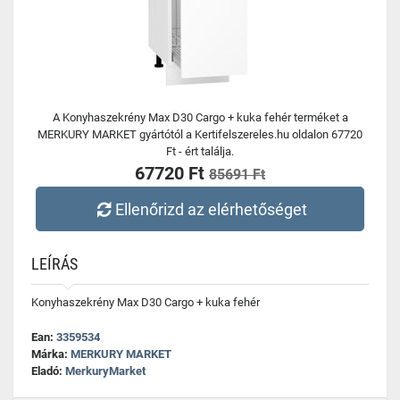
A Konyhaszekrény Max D30 Cargo + kuka fehér terméket a
MERKURY MARKET gyártótól a Kertifelszereles.hu oldalon 67720
Ft - ért találja.
67720 Ft
85691 Ft
Ellenőrizd az elérhetőséget
LEÍRÁS
Konyhaszekrény Max D30 Cargo + kuka fehér
Ean:
3359534
Márka:
MERKURY MARKET
Eladó:
MerkuryMarket