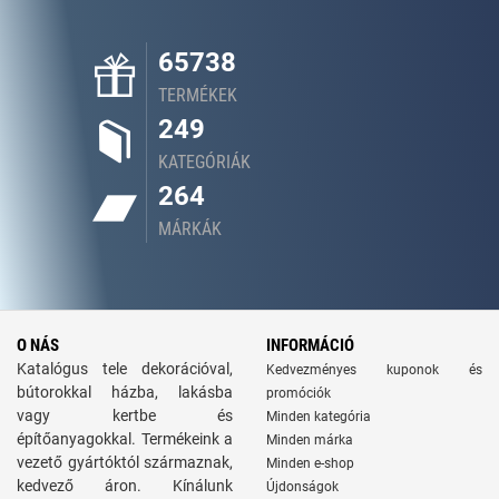
65738
TERMÉKEK
249
KATEGÓRIÁK
264
MÁRKÁK
O NÁS
INFORMÁCIÓ
Katalógus tele dekorációval,
Kedvezményes kuponok és
bútorokkal házba, lakásba
promóciók
vagy kertbe és
Minden kategória
építőanyagokkal. Termékeink a
Minden márka
vezető gyártóktól származnak,
Minden e-shop
kedvező áron. Kínálunk
Újdonságok