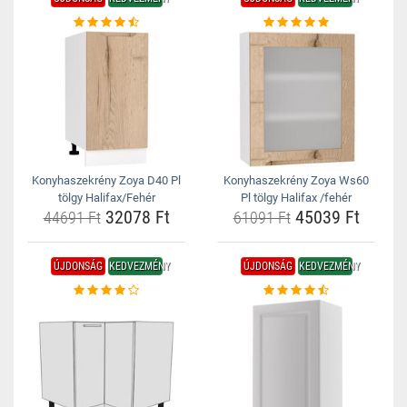
Konyhaszekrény Zoya D40 Pl
Konyhaszekrény Zoya Ws60
tölgy Halifax/Fehér
Pl tölgy Halifax /fehér
32078 Ft
45039 Ft
44691 Ft
61091 Ft
ÚJDONSÁG
KEDVEZMÉNY
ÚJDONSÁG
KEDVEZMÉNY