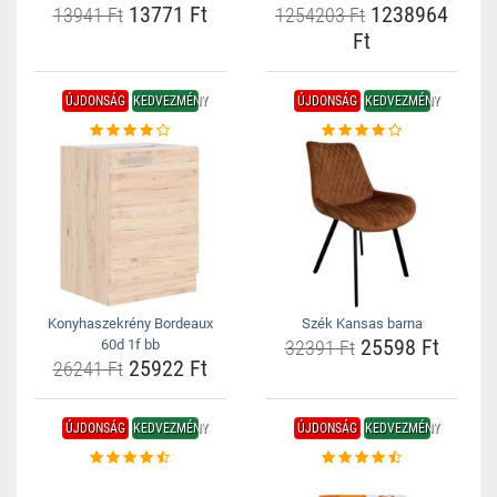
13771 Ft
1238964
13941 Ft
1254203 Ft
Ft
ÚJDONSÁG
KEDVEZMÉNY
ÚJDONSÁG
KEDVEZMÉNY
Konyhaszekrény Bordeaux
Szék Kansas barna
25598 Ft
60d 1f bb
32391 Ft
25922 Ft
26241 Ft
ÚJDONSÁG
KEDVEZMÉNY
ÚJDONSÁG
KEDVEZMÉNY