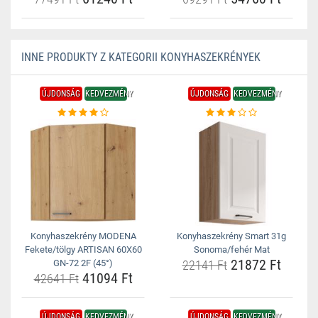
INNE PRODUKTY Z KATEGORII KONYHASZEKRÉNYEK
ÚJDONSÁG
KEDVEZMÉNY
ÚJDONSÁG
KEDVEZMÉNY
Konyhaszekrény MODENA
Konyhaszekrény Smart 31g
Fekete/tölgy ARTISAN 60X60
Sonoma/fehér Mat
21872 Ft
GN-72 2F (45°)
22141 Ft
41094 Ft
42641 Ft
ÚJDONSÁG
KEDVEZMÉNY
ÚJDONSÁG
KEDVEZMÉNY