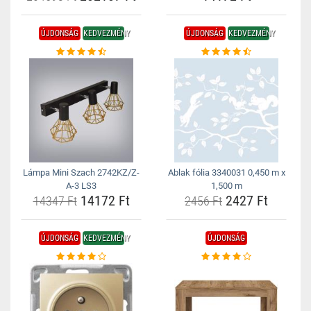
ÚJDONSÁG
KEDVEZMÉNY
ÚJDONSÁG
KEDVEZMÉNY
Lámpa Mini Szach 2742KZ/Z-
Ablak fólia 3340031 0,450 m x
A-3 LS3
1,500 m
14172 Ft
2427 Ft
14347 Ft
2456 Ft
ÚJDONSÁG
KEDVEZMÉNY
ÚJDONSÁG