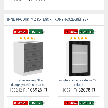
INNE PRODUKTY Z KATEGORII KONYHASZEKRÉNYEK
ÚJDONSÁG
KEDVEZMÉNY
ÚJDONSÁG
KEDVEZMÉNY
Konyhaszekrény Stilo
Konyhaszekrény Kate ws45 pl
dustgrey/fehér 60d 3s bb
fekete
106926 Ft
32078 Ft
108242 Ft
40591 Ft
ÚJDONSÁG
KEDVEZMÉNY
ÚJDONSÁG
KEDVEZMÉNY