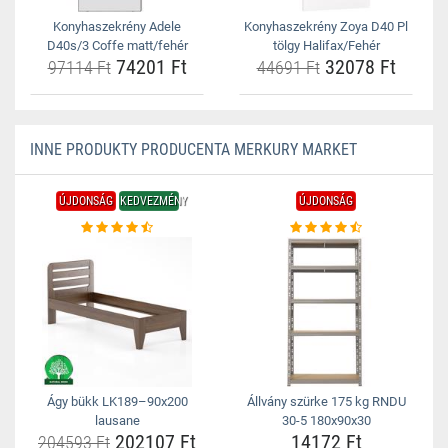
Konyhaszekrény Adele
Konyhaszekrény Zoya D40 Pl
D40s/3 Coffe matt/fehér
tölgy Halifax/Fehér
74201 Ft
32078 Ft
97114 Ft
44691 Ft
INNE PRODUKTY PRODUCENTA MERKURY MARKET
ÚJDONSÁG
KEDVEZMÉNY
ÚJDONSÁG
Ágy bükk LK189–90x200
Állvány szürke 175 kg RNDU
lausane
30-5 180x90x30
202107 Ft
14172 Ft
204593 Ft