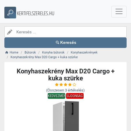
KERTIFELSZERELES.HU
Keresés
Home
Bútorok
Konyha bútorok
Konyhaszekrények
Konyhaszekrény Max D20 Cargo + kuka szürke
Konyhaszekrény Max D20 Cargo +
kuka szürke
(Összesen
3
értékelés)
KEDVEZMÉNY
ÚJDONSÁG