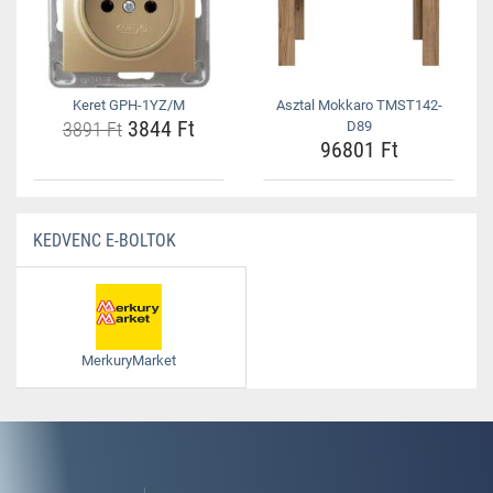
Keret GPH-1YZ/M
Asztal Mokkaro TMST142-
3844 Ft
3891 Ft
D89
96801 Ft
KEDVENC E-BOLTOK
MerkuryMarket