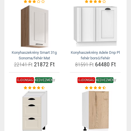
Konyhaszekrény Smart 31g
Konyhaszekrény Adele Dnp Pl
Sonoma/fehér Mat
fehér borsó/fehér
21872 Ft
64480 Ft
22141 Ft
81591 Ft
ÚJDONSÁG
KEDVEZMÉNY
ÚJDONSÁG
KEDVEZMÉNY