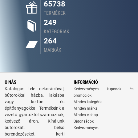
65738
TERMÉKEK
249
KATEGÓRIÁK
264
MÁRKÁK
O NÁS
INFORMÁCIÓ
Katalógus tele dekorációval,
Kedvezményes kuponok és
bútorokkal házba, lakásba
promóciók
vagy kertbe és
Minden kategória
építőanyagokkal. Termékeink a
Minden márka
vezető gyártóktól származnak,
Minden e-shop
kedvező áron. Kínálunk
Újdonságok
bútorokat, belső
Kedvezmények
berendezéseket, kerti