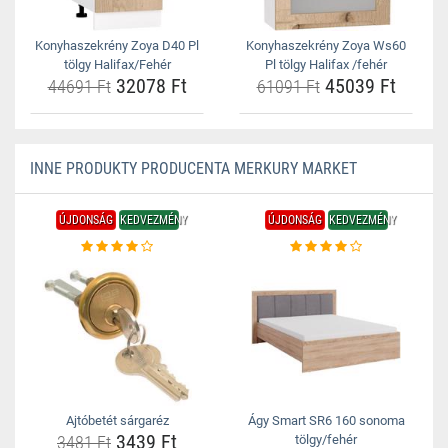
Konyhaszekrény Zoya D40 Pl
Konyhaszekrény Zoya Ws60
tölgy Halifax/Fehér
Pl tölgy Halifax /fehér
32078 Ft
45039 Ft
44691 Ft
61091 Ft
INNE PRODUKTY PRODUCENTA MERKURY MARKET
ÚJDONSÁG
KEDVEZMÉNY
ÚJDONSÁG
KEDVEZMÉNY
Ajtóbetét sárgaréz
Ágy Smart SR6 160 sonoma
3439 Ft
3481 Ft
tölgy/fehér