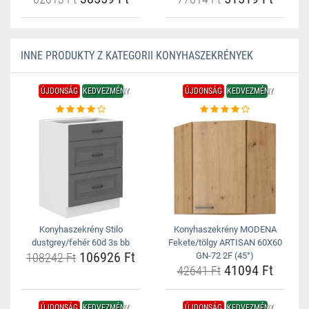
INNE PRODUKTY Z KATEGORII KONYHASZEKRÉNYEK
ÚJDONSÁG
KEDVEZMÉNY
ÚJDONSÁG
KEDVEZMÉNY
Konyhaszekrény Stilo
Konyhaszekrény MODENA
dustgrey/fehér 60d 3s bb
Fekete/tölgy ARTISAN 60X60
106926 Ft
108242 Ft
GN-72 2F (45°)
41094 Ft
42641 Ft
ÚJDONSÁG
KEDVEZMÉNY
ÚJDONSÁG
KEDVEZMÉNY