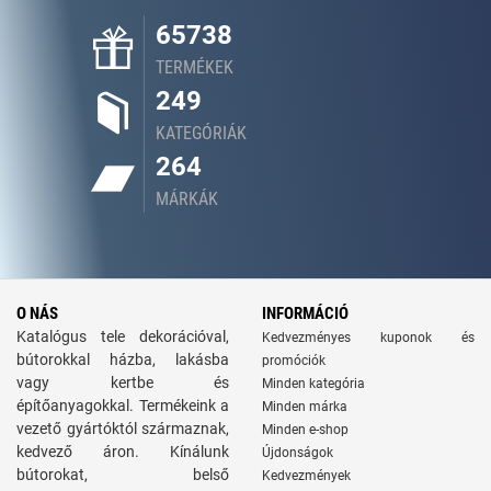
65738
TERMÉKEK
249
KATEGÓRIÁK
264
MÁRKÁK
O NÁS
INFORMÁCIÓ
Katalógus tele dekorációval,
Kedvezményes kuponok és
bútorokkal házba, lakásba
promóciók
vagy kertbe és
Minden kategória
építőanyagokkal. Termékeink a
Minden márka
vezető gyártóktól származnak,
Minden e-shop
kedvező áron. Kínálunk
Újdonságok
bútorokat, belső
Kedvezmények