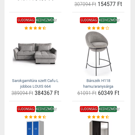
154577 Ft
307094 Ft
ÚJDONSÁG
KEDVEZMÉNY
ÚJDONSÁG
KEDVEZMÉNY
Sarokgarnitúra szett Cafu L
Bárszék H118
jobbos LOUIS 664
hamu/aranysárga
384367 Ft
60349 Ft
389094 Ft
61091 Ft
ÚJDONSÁG
KEDVEZMÉNY
ÚJDONSÁG
KEDVEZMÉNY