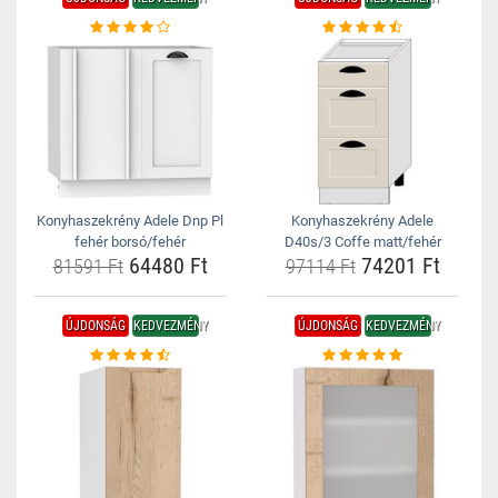
Konyhaszekrény Adele Dnp Pl
Konyhaszekrény Adele
fehér borsó/fehér
D40s/3 Coffe matt/fehér
64480 Ft
74201 Ft
81591 Ft
97114 Ft
ÚJDONSÁG
KEDVEZMÉNY
ÚJDONSÁG
KEDVEZMÉNY