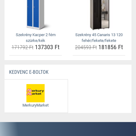
Szekrény Kacper 2 fém
Szekrény 45 Canaris 13 120
szürke/kék
fehér/fekete/fekete
137303 Ft
181856 Ft
171792 Ft
204593 Ft
KEDVENC E-BOLTOK
MerkuryMarket