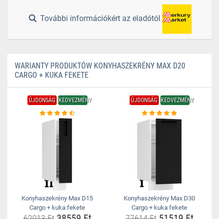
További információkért az eladótól
WARIANTY PRODUKTÓW KONYHASZEKRÉNY MAX D20
CARGO + KUKA FEKETE
ÚJDONSÁG
KEDVEZMÉNY
ÚJDONSÁG
KEDVEZMÉNY
Konyhaszekrény Max D15
Konyhaszekrény Max D30
Cargo + kuka fekete
Cargo + kuka fekete
38559 Ft
51519 Ft
62013 Ft
77614 Ft