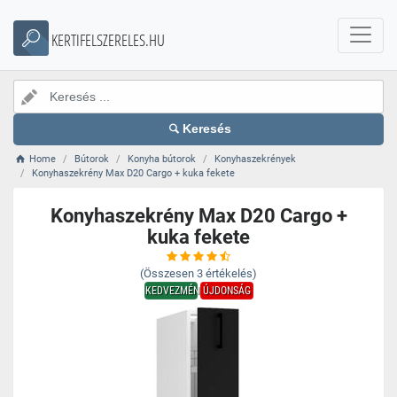
KERTIFELSZERELES.HU
Keresés
Home
Bútorok
Konyha bútorok
Konyhaszekrények
Konyhaszekrény Max D20 Cargo + kuka fekete
Konyhaszekrény Max D20 Cargo +
kuka fekete
(Összesen
3
értékelés)
KEDVEZMÉNY
ÚJDONSÁG