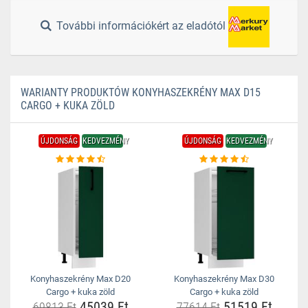
További információkért az eladótól
WARIANTY PRODUKTÓW KONYHASZEKRÉNY MAX D15
CARGO + KUKA ZÖLD
ÚJDONSÁG
KEDVEZMÉNY
ÚJDONSÁG
KEDVEZMÉNY
Konyhaszekrény Max D20
Konyhaszekrény Max D30
Cargo + kuka zöld
Cargo + kuka zöld
45039 Ft
51519 Ft
69813 Ft
77614 Ft