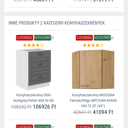
INNE PRODUKTY Z KATEGORII KONYHASZEKRÉNYEK
ÚJDONSÁG
KEDVEZMÉNY
ÚJDONSÁG
KEDVEZMÉNY
Konyhaszekrény Stilo
Konyhaszekrény MODENA
dustgrey/fehér 60d 3s bb
Fekete/tölgy ARTISAN 60X60
106926 Ft
108242 Ft
GN-72 2F (45°)
41094 Ft
42641 Ft
ÚJDONSÁG
KEDVEZMÉNY
ÚJDONSÁG
KEDVEZMÉNY