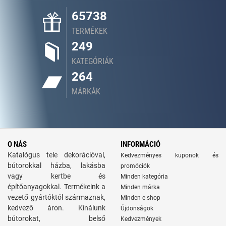
65738
TERMÉKEK
249
KATEGÓRIÁK
264
MÁRKÁK
O NÁS
INFORMÁCIÓ
Katalógus tele dekorációval,
Kedvezményes kuponok és
bútorokkal házba, lakásba
promóciók
vagy kertbe és
Minden kategória
építőanyagokkal. Termékeink a
Minden márka
vezető gyártóktól származnak,
Minden e-shop
kedvező áron. Kínálunk
Újdonságok
bútorokat, belső
Kedvezmények