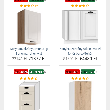
Konyhaszekrény Smart 31g
Konyhaszekrény Adele Dnp Pl
Sonoma/fehér Mat
fehér borsó/fehér
21872 Ft
64480 Ft
22141 Ft
81591 Ft
ÚJDONSÁG
KEDVEZMÉNY
ÚJDONSÁG
KEDVEZMÉNY