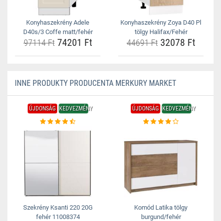
Konyhaszekrény Adele
Konyhaszekrény Zoya D40 Pl
D40s/3 Coffe matt/fehér
tölgy Halifax/Fehér
74201 Ft
32078 Ft
97114 Ft
44691 Ft
INNE PRODUKTY PRODUCENTA MERKURY MARKET
ÚJDONSÁG
KEDVEZMÉNY
ÚJDONSÁG
KEDVEZMÉNY
Szekrény Ksanti 220 20G
Komód Latika tölgy
fehér 11008374
burgund/fehér