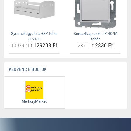
Gyermekágy Julia +SZ fehér
Keresztkapcsoló LP-4Q/M
80x180
fehér
129203 Ft
2836 Ft
130792 Ft
2871 Ft
KEDVENC E-BOLTOK
MerkuryMarket