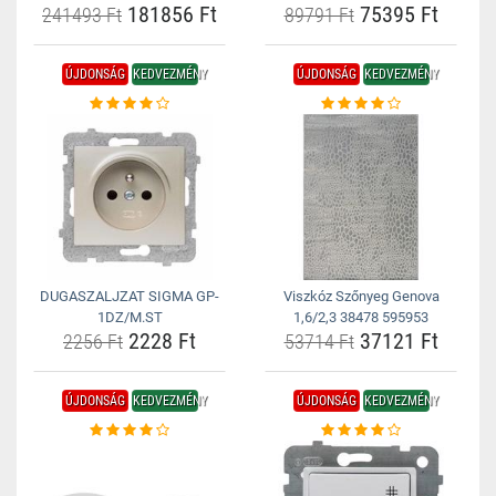
181856 Ft
75395 Ft
241493 Ft
89791 Ft
ÚJDONSÁG
KEDVEZMÉNY
ÚJDONSÁG
KEDVEZMÉNY
DUGASZALJZAT SIGMA GP-
Viszkóz Szőnyeg Genova
1DZ/M.ST
1,6/2,3 38478 595953
2228 Ft
37121 Ft
2256 Ft
53714 Ft
ÚJDONSÁG
KEDVEZMÉNY
ÚJDONSÁG
KEDVEZMÉNY