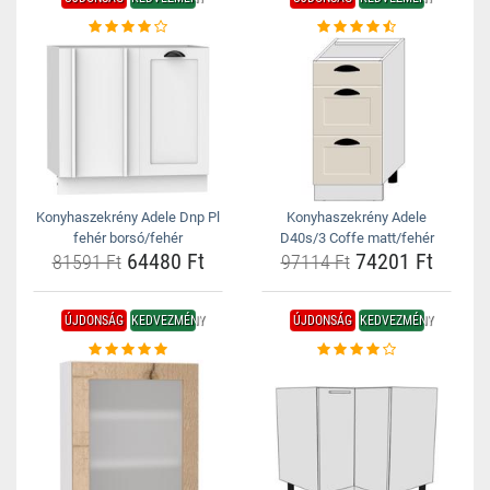
Konyhaszekrény Adele Dnp Pl
Konyhaszekrény Adele
fehér borsó/fehér
D40s/3 Coffe matt/fehér
64480 Ft
74201 Ft
81591 Ft
97114 Ft
ÚJDONSÁG
KEDVEZMÉNY
ÚJDONSÁG
KEDVEZMÉNY