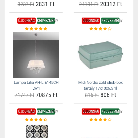
2831 Ft
20312 Ft
3237 Ft
24191 Ft
ÚJDONSÁG
KEDVEZMÉNY
ÚJDONSÁG
KEDVEZMÉNY
Lámpa Lilia AH-LIE145CH
Midi Nordic zöld click-box
LW1
tartály 17x13x6,5 1l
70875 Ft
806 Ft
71747 Ft
816 Ft
ÚJDONSÁG
KEDVEZMÉNY
ÚJDONSÁG
KEDVEZMÉNY