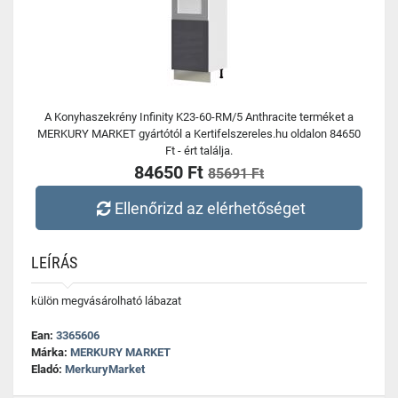
A Konyhaszekrény Infinity K23-60-RM/5 Anthracite terméket a
MERKURY MARKET gyártótól a Kertifelszereles.hu oldalon 84650
Ft - ért találja.
84650 Ft
85691 Ft
Ellenőrizd az elérhetőséget
LEÍRÁS
külön megvásárolható lábazat
Ean:
3365606
Márka:
MERKURY MARKET
Eladó:
MerkuryMarket