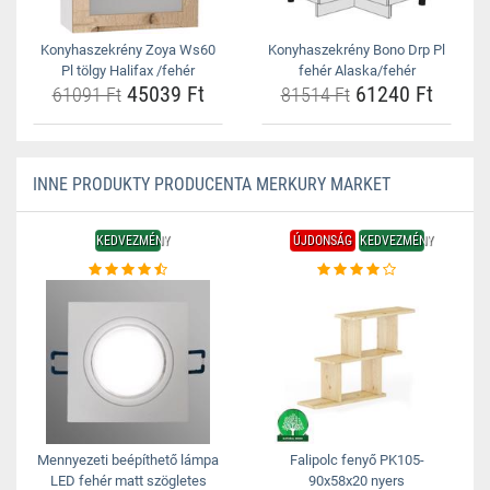
Konyhaszekrény Zoya Ws60
Konyhaszekrény Bono Drp Pl
Pl tölgy Halifax /fehér
fehér Alaska/fehér
45039 Ft
61240 Ft
61091 Ft
81514 Ft
INNE PRODUKTY PRODUCENTA MERKURY MARKET
KEDVEZMÉNY
ÚJDONSÁG
KEDVEZMÉNY
Mennyezeti beépíthető lámpa
Falipolc fenyő PK105-
LED fehér matt szögletes
90x58x20 nyers