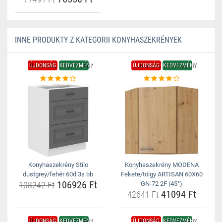
INNE PRODUKTY Z KATEGORII KONYHASZEKRÉNYEK
ÚJDONSÁG
KEDVEZMÉNY
ÚJDONSÁG
KEDVEZMÉNY
Konyhaszekrény Stilo
Konyhaszekrény MODENA
dustgrey/fehér 60d 3s bb
Fekete/tölgy ARTISAN 60X60
106926 Ft
108242 Ft
GN-72 2F (45°)
41094 Ft
42641 Ft
ÚJDONSÁG
KEDVEZMÉNY
ÚJDONSÁG
KEDVEZMÉNY