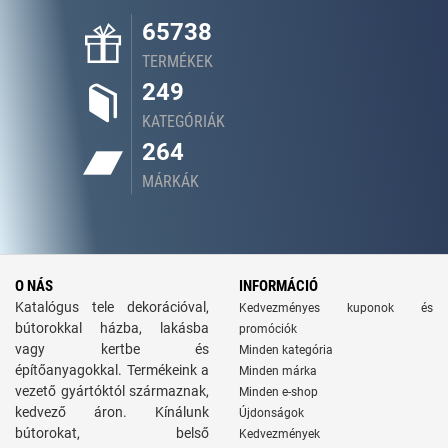
65738
TERMÉKEK
249
KATEGÓRIÁK
264
MÁRKÁK
O NÁS
INFORMÁCIÓ
Katalógus tele dekorációval,
Kedvezményes kuponok és
bútorokkal házba, lakásba
promóciók
vagy kertbe és
Minden kategória
építőanyagokkal. Termékeink a
Minden márka
vezető gyártóktól származnak,
Minden e-shop
kedvező áron. Kínálunk
Újdonságok
bútorokat, belső
Kedvezmények