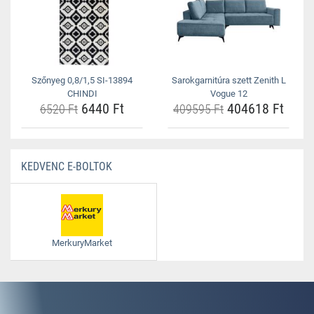
Szőnyeg 0,8/1,5 SI-13894
Sarokgarnitúra szett Zenith L
CHINDI
Vogue 12
6440 Ft
404618 Ft
6520 Ft
409595 Ft
KEDVENC E-BOLTOK
MerkuryMarket