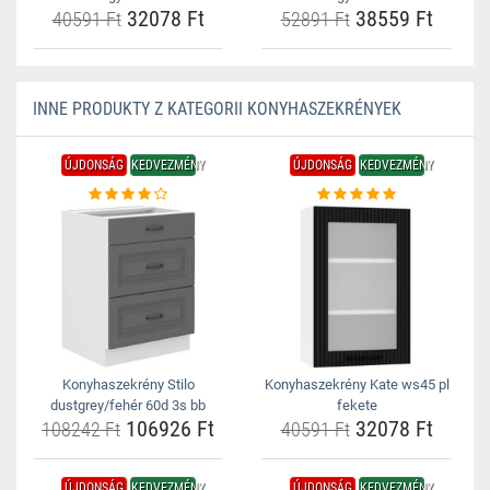
32078 Ft
38559 Ft
40591 Ft
52891 Ft
INNE PRODUKTY Z KATEGORII KONYHASZEKRÉNYEK
ÚJDONSÁG
KEDVEZMÉNY
ÚJDONSÁG
KEDVEZMÉNY
Konyhaszekrény Stilo
Konyhaszekrény Kate ws45 pl
dustgrey/fehér 60d 3s bb
fekete
106926 Ft
32078 Ft
108242 Ft
40591 Ft
ÚJDONSÁG
KEDVEZMÉNY
ÚJDONSÁG
KEDVEZMÉNY