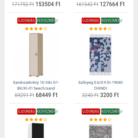
153504 Ft
127664 Ft
171792 Ft
161542 Ft
ÚJDONSÁG
KEDVEZMÉNY
ÚJDONSÁG
KEDVEZMÉNY
Sarokszekrény 1D Kiki G1-
Szőnyeg 0.6/0.9 SI-19040
BK/KI-01 beech/sand
CHINDI
68449 Ft
3200 Ft
69291 Ft
3240 Ft
ÚJDONSÁG
KEDVEZMÉNY
ÚJDONSÁG
KEDVEZMÉNY