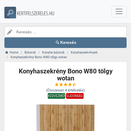
KERTIFELSZERELES.HU
Keresés
Home
Bútorok
Konyha bútorok
Konyhaszekrények
Konyhaszekrény Bono W80 tölgy wotan
Konyhaszekrény Bono W80 tölgy
wotan
(Összesen
4
értékelés)
KEDVEZMÉNY
ÚJDONSÁG