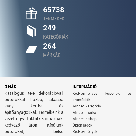
65738
TERMÉKEK
249
KATEGÓRIÁK
264
MÁRKÁK
O NÁS
INFORMÁCIÓ
Katalógus tele dekorációval,
Kedvezményes kuponok és
bútorokkal házba, lakásba
promóciók
vagy kertbe és
Minden kategória
építőanyagokkal. Termékeink a
Minden márka
vezető gyártóktól származnak,
Minden e-shop
kedvező áron. Kínálunk
Újdonságok
bútorokat, belső
Kedvezmények