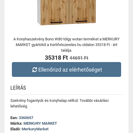
A Konyhaszekrény Bono W80 tölgy wotan terméket a MERKURY
MARKET gyártótól a Kertifelszereles.hu oldalon 35318 Ft - ért
találja.
35318 Ft
44691 Ft
Ellenőrizd az elérhetőséget
LEÍRÁS
Szekrény fogantyúk és konyhalap nélkül. További vásárlási
lehetőség.
Ean:
3360657
Márka:
MERKURY MARKET
Eladó:
MerkuryMarket