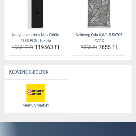
Konyhaszekrény Max D60lo
Szőnyeg Oria 0,8/1,5 50705
2133 Pl 2fr fekete
YV7 X
119563 Ft
7655 Ft
155617 Ft
7750 Ft
KEDVENC E-BOLTOK
MerkuryMarket