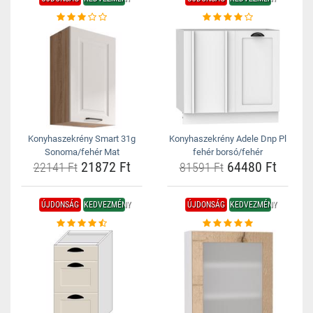
Konyhaszekrény Smart 31g
Konyhaszekrény Adele Dnp Pl
Sonoma/fehér Mat
fehér borsó/fehér
21872 Ft
64480 Ft
22141 Ft
81591 Ft
ÚJDONSÁG
KEDVEZMÉNY
ÚJDONSÁG
KEDVEZMÉNY