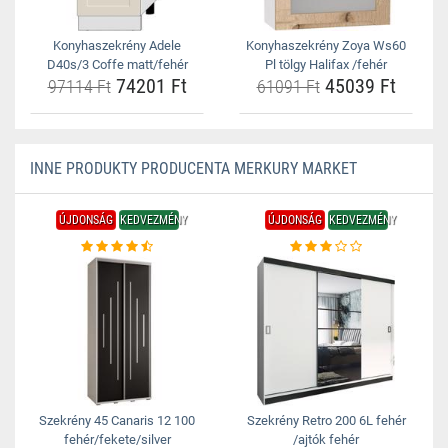
Konyhaszekrény Adele
Konyhaszekrény Zoya Ws60
D40s/3 Coffe matt/fehér
Pl tölgy Halifax /fehér
74201 Ft
45039 Ft
97114 Ft
61091 Ft
INNE PRODUKTY PRODUCENTA MERKURY MARKET
ÚJDONSÁG
KEDVEZMÉNY
ÚJDONSÁG
KEDVEZMÉNY
Szekrény 45 Canaris 12 100
Szekrény Retro 200 6L fehér
fehér/fekete/silver
/ajtók fehér