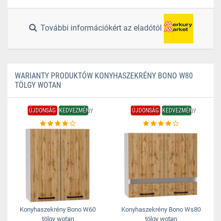
További információkért az eladótól
WARIANTY PRODUKTÓW KONYHASZEKRÉNY BONO W80
TÖLGY WOTAN
ÚJDONSÁG
KEDVEZMÉNY
ÚJDONSÁG
KEDVEZMÉNY
Konyhaszekrény Bono W60
Konyhaszekrény Bono Ws80
tölgy wotan
tölgy wotan