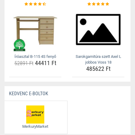
Íróasztal B-115 4S fenyő
Sarokgarnitúra szett Axel L
44411 Ft
52891 Ft
jobbos Voss 18
485622 Ft
KEDVENC E-BOLTOK
MerkuryMarket