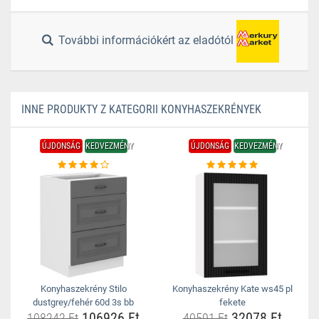
További információkért az eladótól
INNE PRODUKTY Z KATEGORII KONYHASZEKRÉNYEK
ÚJDONSÁG
KEDVEZMÉNY
ÚJDONSÁG
KEDVEZMÉNY
Konyhaszekrény Stilo
Konyhaszekrény Kate ws45 pl
dustgrey/fehér 60d 3s bb
fekete
106926 Ft
32078 Ft
108242 Ft
40591 Ft