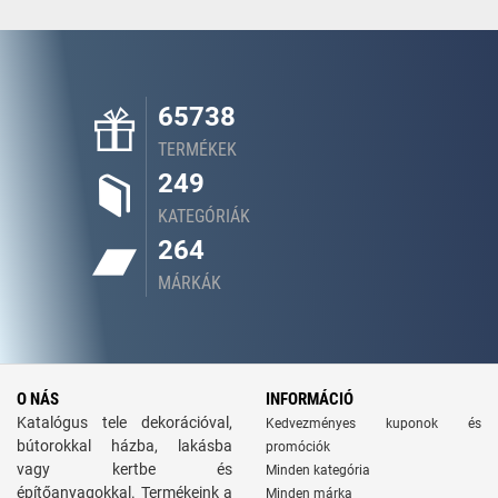
65738
TERMÉKEK
249
KATEGÓRIÁK
264
MÁRKÁK
O NÁS
INFORMÁCIÓ
Katalógus tele dekorációval,
Kedvezményes kuponok és
bútorokkal házba, lakásba
promóciók
vagy kertbe és
Minden kategória
építőanyagokkal. Termékeink a
Minden márka