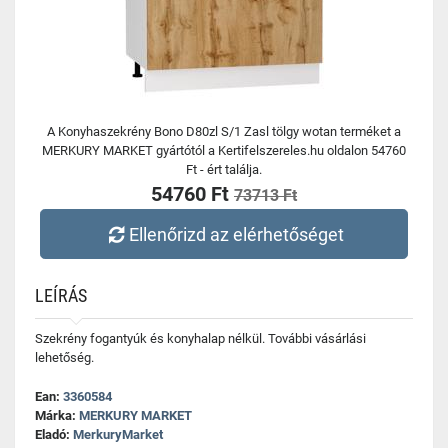
A Konyhaszekrény Bono D80zl S/1 Zasl tölgy wotan terméket a
MERKURY MARKET gyártótól a Kertifelszereles.hu oldalon 54760
Ft - ért találja.
54760 Ft
73713 Ft
Ellenőrizd az elérhetőséget
LEÍRÁS
Szekrény fogantyúk és konyhalap nélkül. További vásárlási
lehetőség.
Ean:
3360584
Márka:
MERKURY MARKET
Eladó:
MerkuryMarket