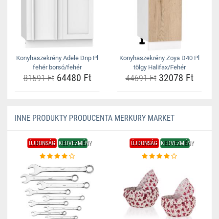
Konyhaszekrény Adele Dnp Pl
Konyhaszekrény Zoya D40 Pl
fehér borsó/fehér
tölgy Halifax/Fehér
64480 Ft
32078 Ft
81591 Ft
44691 Ft
INNE PRODUKTY PRODUCENTA MERKURY MARKET
ÚJDONSÁG
KEDVEZMÉNY
ÚJDONSÁG
KEDVEZMÉNY