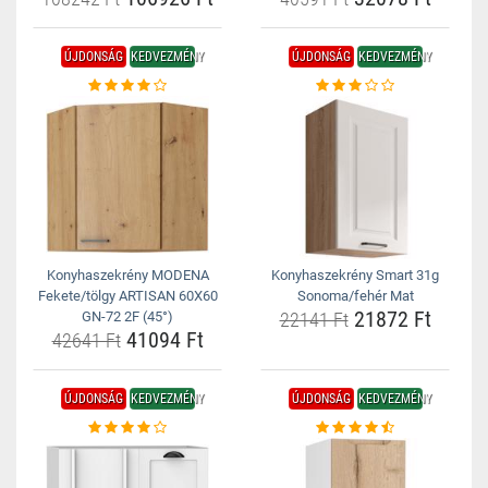
ÚJDONSÁG
KEDVEZMÉNY
ÚJDONSÁG
KEDVEZMÉNY
Konyhaszekrény MODENA
Konyhaszekrény Smart 31g
Fekete/tölgy ARTISAN 60X60
Sonoma/fehér Mat
21872 Ft
GN-72 2F (45°)
22141 Ft
41094 Ft
42641 Ft
ÚJDONSÁG
KEDVEZMÉNY
ÚJDONSÁG
KEDVEZMÉNY