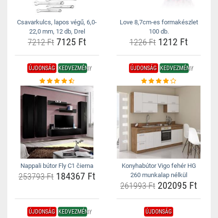
Csavarkulcs, lapos végű, 6,0-
Love 8,7cm-es formakészlet
22,0 mm, 12 db, Drel
100 db.
7125 Ft
1212 Ft
7212 Ft
1226 Ft
ÚJDONSÁG
KEDVEZMÉNY
ÚJDONSÁG
KEDVEZMÉNY
Nappali bútor Fly C1 čierna
Konyhabútor Vigo fehér HG
184367 Ft
253793 Ft
260 munkalap nélkül
202095 Ft
261993 Ft
ÚJDONSÁG
KEDVEZMÉNY
ÚJDONSÁG