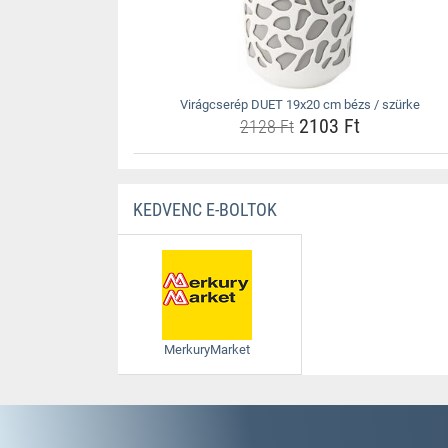
Virágcserép DUET 19x20 cm bézs / szürke
2103 Ft
2128 Ft
KEDVENC E-BOLTOK
MerkuryMarket