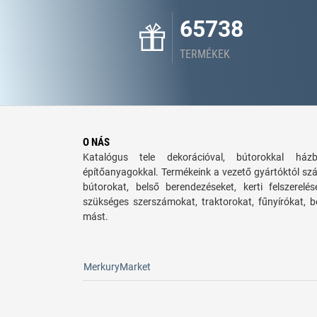
65738
TERMÉKEK
O NÁS
Katalógus tele dekorációval, bútorokkal há
építőanyagokkal. Termékeink a vezető gyártóktól sz
bútorokat, belső berendezéseket, kerti felszerelé
szükséges szerszámokat, traktorokat, fűnyírókat,
mást.
MerkuryMarket