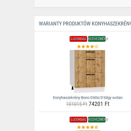
WARIANTY PRODUKTÓW KONYHASZEKRÉNY
ÚJDONSÁG
KEDVEZMÉNY
Konyhaszekrény Bono D60s/3 tölgy wotan
74201 Ft
101015 Ft
ÚJDONSÁG
KEDVEZMÉNY