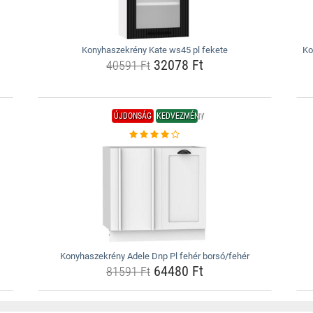
Konyhaszekrény Kate ws45 pl fekete
Ko
32078 Ft
40591 Ft
ÚJDONSÁG
KEDVEZMÉNY
Konyhaszekrény Adele Dnp Pl fehér borsó/fehér
64480 Ft
81591 Ft