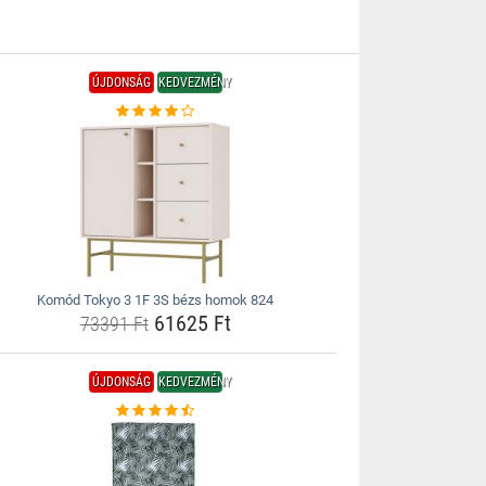
ÚJDONSÁG
KEDVEZMÉNY
Komód Tokyo 3 1F 3S bézs homok 824
61625 Ft
73391 Ft
ÚJDONSÁG
KEDVEZMÉNY