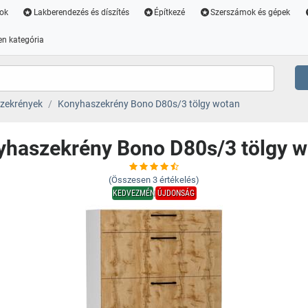
ok
Lakberendezés és díszítés
Építkezé
Szerszámok és gépek
n kategória
zekrények
Konyhaszekrény Bono D80s/3 tölgy wotan
yhaszekrény Bono D80s/3 tölgy w
(Összesen
3
értékelés)
KEDVEZMÉNY
ÚJDONSÁG