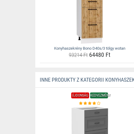
Konyhaszekrény Bono D40s/3 tölgy wotan
64480 Ft
93214 Ft
INNE PRODUKTY Z KATEGORII KONYHASZE
ÚJDONSÁG
KEDVEZMÉNY