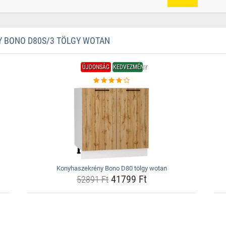
 BONO D80S/3 TÖLGY WOTAN
ÚJDONSÁG
KEDVEZMÉNY
Konyhaszekrény Bono D80 tölgy wotan
41799 Ft
52891 Ft