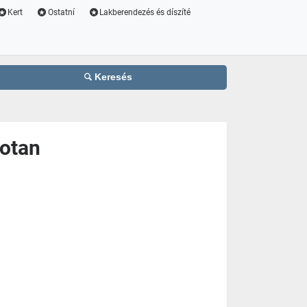
Kert
Ostatní
Lakberendezés és díszíté
Keresés
otan