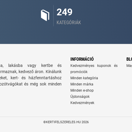
249
KATEGÓRIÁK
INFORMÁCIÓ
BL
zba, lakásba vagy kertbe és
Kedvezményes kuponok és
Ma
ármaznak, kedvező áron. Kínálunk
promóciók
seket, kert- és házfenntartáshoz
Minden kategória
 bozótvágókat és még sok minden
Minden márka
Minden e-shop
Újdonságok
Kedvezmények
©KERTIFELSZERELES.HU 2026