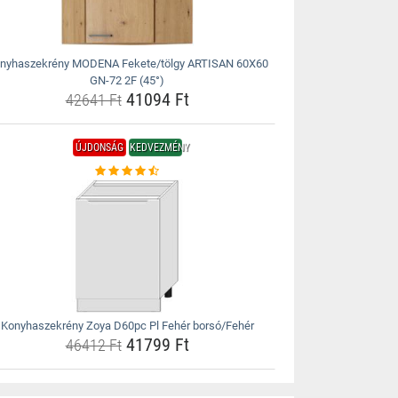
nyhaszekrény MODENA Fekete/tölgy ARTISAN 60X60
GN-72 2F (45°)
41094 Ft
42641 Ft
ÚJDONSÁG
KEDVEZMÉNY
Konyhaszekrény Zoya D60pc Pl Fehér borsó/Fehér
41799 Ft
46412 Ft