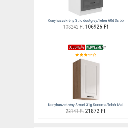
Konyhaszekrény Stilo dustgrey/fehér 60d 3s bb
106926 Ft
108242 Ft
ÚJDONSÁG
KEDVEZMÉNY
Konyhaszekrény Smart 31g Sonoma/fehér Mat
21872 Ft
22141 Ft