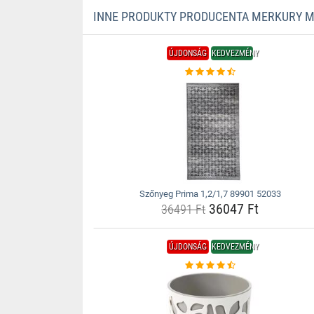
INNE PRODUKTY PRODUCENTA MERKURY 
ÚJDONSÁG
KEDVEZMÉNY
Szőnyeg Prima 1,2/1,7 89901 52033
36047 Ft
36491 Ft
ÚJDONSÁG
KEDVEZMÉNY