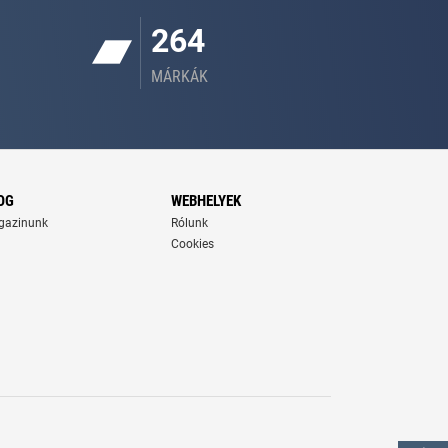
264
MÁRKÁK
OG
WEBHELYEK
gazinunk
Rólunk
Cookies