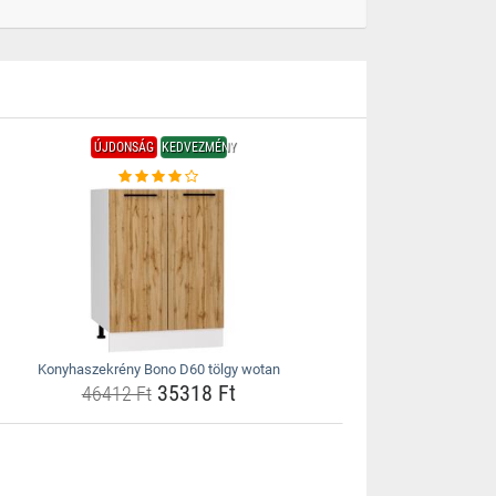
ÚJDONSÁG
KEDVEZMÉNY
Konyhaszekrény Bono D60 tölgy wotan
35318 Ft
46412 Ft