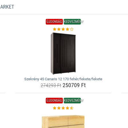
MARKET
ÚJDONSÁG
KEDVEZMÉNY
Szekrény 45 Canaris 12 170 fehér/fekete/fekete
250709 Ft
274293 Ft
ÚJDONSÁG
KEDVEZMÉNY