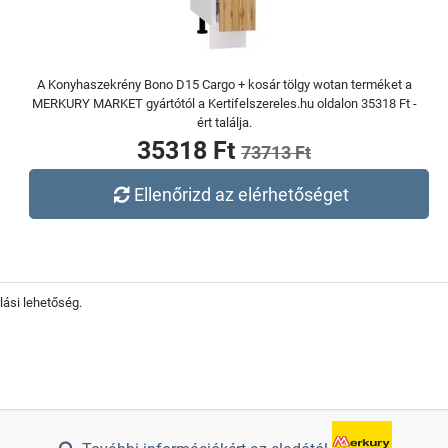
A Konyhaszekrény Bono D15 Cargo + kosár tölgy wotan terméket a
MERKURY MARKET gyártótól a Kertifelszereles.hu oldalon 35318 Ft -
ért találja.
35318 Ft
73713 Ft
Ellenőrizd az elérhetőséget
lási lehetőség.