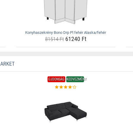
Konyhaszekrény Bono Drp Pl fehér Alaska/fehér
61240 Ft
81514 Ft
MARKET
ÚJDONSÁG
KEDVEZMÉNY