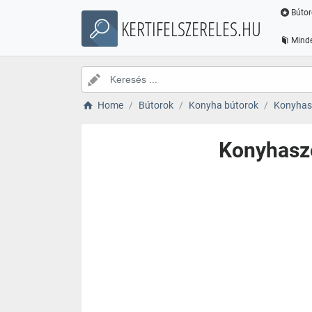
Bútor
KERTIFELSZERELES.HU
Minde
Home
Bútorok
Konyha bútorok
Konyhas
Konyhasze