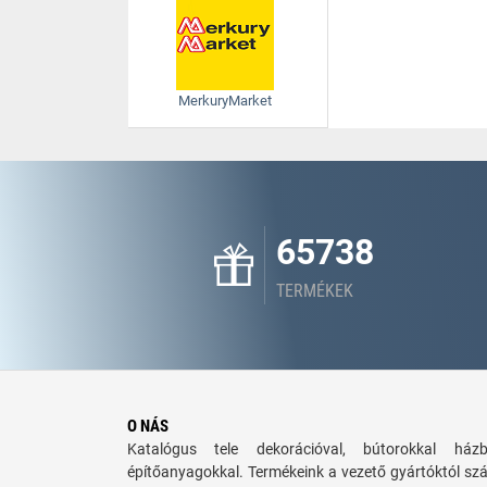
MerkuryMarket
65738
TERMÉKEK
O NÁS
Katalógus tele dekorációval, bútorokkal há
építőanyagokkal. Termékeink a vezető gyártóktól sz