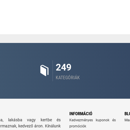
249
KATEGÓRIÁK
INFORMÁCIÓ
BL
zba, lakásba vagy kertbe és
Kedvezményes kuponok és
Ma
ármaznak, kedvező áron. Kínálunk
promóciók