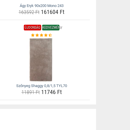
Ágy Eryk 90x200 Mono 243
161604 Ft
163592 Ft
ÚJDONSÁG
KEDVEZMÉNY
Szőnyeg Shaggy 0,8/1,5 TYL70
11746 Ft
11891 Ft