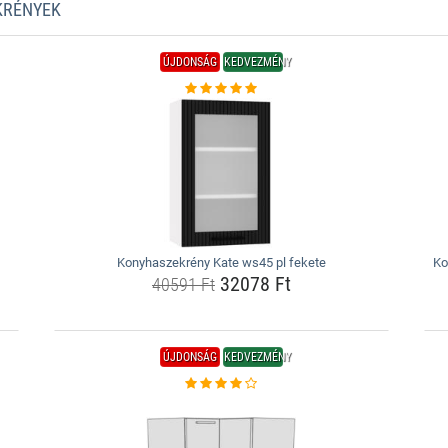
KRÉNYEK
ÚJDONSÁG
KEDVEZMÉNY
Konyhaszekrény Kate ws45 pl fekete
Ko
32078 Ft
40591 Ft
ÚJDONSÁG
KEDVEZMÉNY