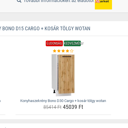
További információkért az eladótól
BONO D15 CARGO + KOSÁR TÖLGY WOTAN
ÚJDONSÁG
KEDVEZMÉNY
n
Konyhaszekrény Bono D30 Cargo + kosár tölgy wotan
45039 Ft
85414 Ft