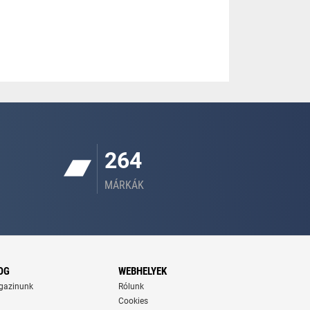
264
MÁRKÁK
OG
WEBHELYEK
gazinunk
Rólunk
Cookies