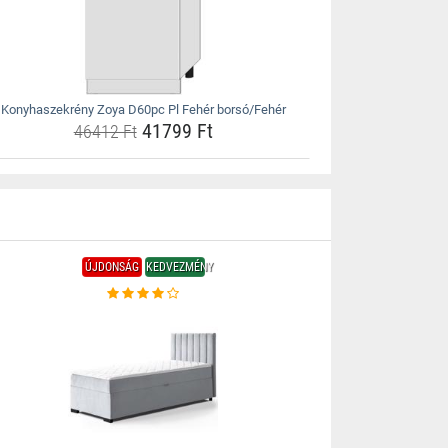
Konyhaszekrény Zoya D60pc Pl Fehér borsó/Fehér
41799 Ft
46412 Ft
ÚJDONSÁG
KEDVEZMÉNY