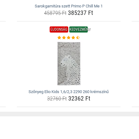
Sarokgarnitúra szett Primo P Chill Me 1
385237 Ft
458795 Ft
ÚJDONSÁG
KEDVEZMÉNY
Szőnyeg Elio Kids 1,6/2,3 2290 260 krémszínű
32362 Ft
32760 Ft