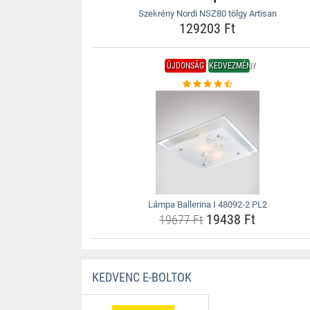
Szekrény Nordi NSZ80 tölgy Artisan
129203 Ft
ÚJDONSÁG
KEDVEZMÉNY
Lámpa Ballerina I 48092-2 PL2
19438 Ft
19677 Ft
KEDVENC E-BOLTOK