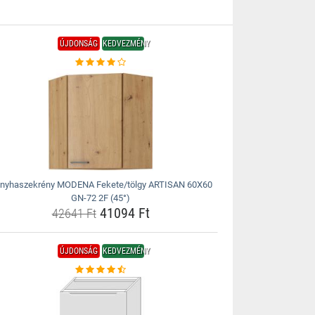
ÚJDONSÁG
KEDVEZMÉNY
nyhaszekrény MODENA Fekete/tölgy ARTISAN 60X60
GN-72 2F (45°)
41094 Ft
42641 Ft
ÚJDONSÁG
KEDVEZMÉNY