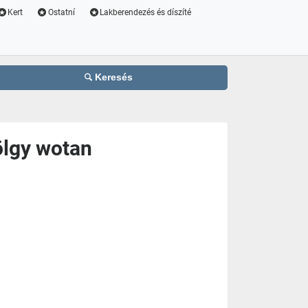
Kert
Ostatní
Lakberendezés és díszíté
Keresés
ölgy wotan