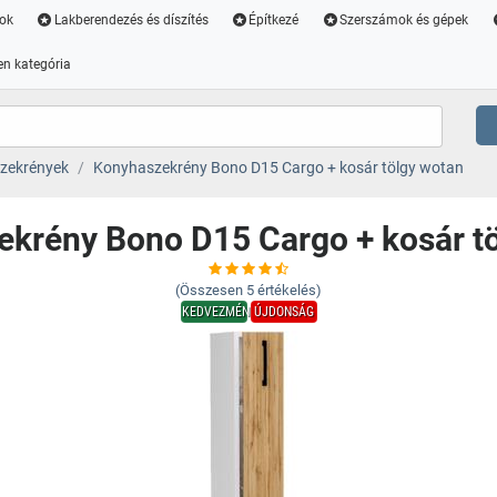
ok
Lakberendezés és díszítés
Építkezé
Szerszámok és gépek
n kategória
zekrények
Konyhaszekrény Bono D15 Cargo + kosár tölgy wotan
krény Bono D15 Cargo + kosár t
(Összesen
5
értékelés)
KEDVEZMÉNY
ÚJDONSÁG