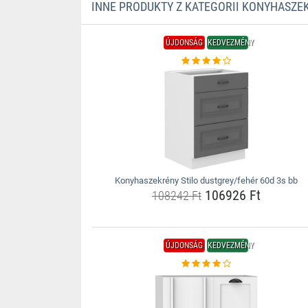
INNE PRODUKTY Z KATEGORII KONYHASZE
ÚJDONSÁG
KEDVEZMÉNY
Konyhaszekrény Stilo dustgrey/fehér 60d 3s bb
106926 Ft
108242 Ft
ÚJDONSÁG
KEDVEZMÉNY