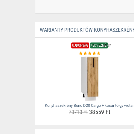
WARIANTY PRODUKTÓW KONYHASZEKRÉNY 
ÚJDONSÁG
KEDVEZMÉNY
Konyhaszekrény Bono D20 Cargo + kosár tölgy wota
38559 Ft
73713 Ft