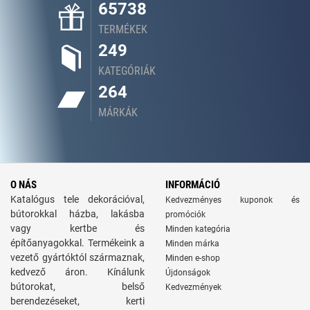
65738
TERMÉKEK
249
KATEGÓRIÁK
264
MÁRKÁK
O NÁS
INFORMÁCIÓ
Katalógus tele dekorációval,
Kedvezményes kuponok és
bútorokkal házba, lakásba
promóciók
vagy kertbe és
Minden kategória
építőanyagokkal. Termékeink a
Minden márka
vezető gyártóktól származnak,
Minden e-shop
kedvező áron. Kínálunk
Újdonságok
bútorokat, belső
Kedvezmények
berendezéseket, kerti