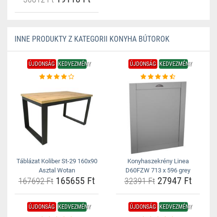
INNE PRODUKTY Z KATEGORII KONYHA BÚTOROK
ÚJDONSÁG
KEDVEZMÉNY
ÚJDONSÁG
KEDVEZMÉNY
Táblázat Koliber St-29 160x90
Konyhaszekrény Linea
Asztal Wotan
D60FZW 713 x 596 grey
165655 Ft
27947 Ft
167692 Ft
32391 Ft
ÚJDONSÁG
KEDVEZMÉNY
ÚJDONSÁG
KEDVEZMÉNY