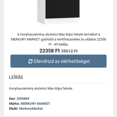
A Konyhaszekrény alsórész Max 60po fekete terméket a
MERKURY MARKET gyártótól a Kertifelszereles.hu oldalon 22358
Ft - ért találja.
22358 Ft
38612 Ft
Ellenőrizd az elérhetőséget
LEÍRÁS
Konyhaszekrény alsórész Max 60po fekete
Ean:
3359889
Márka:
MERKURY MARKET
Eladó:
MerkuryMarket