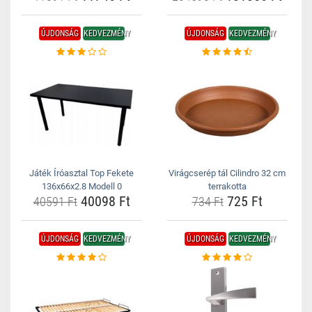
ÚJDONSÁG
KEDVEZMÉNY
ÚJDONSÁG
KEDVEZMÉNY
Játék Íróasztal Top Fekete
Virágcserép tál Cilindro 32 cm
136x66x2.8 Modell 0
terrakotta
40098 Ft
725 Ft
40591 Ft
734 Ft
ÚJDONSÁG
KEDVEZMÉNY
ÚJDONSÁG
KEDVEZMÉNY