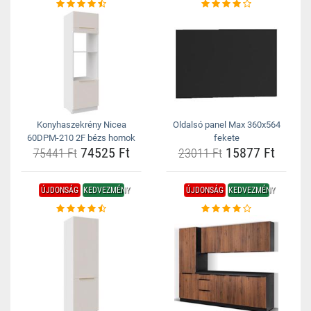
Konyhaszekrény Nicea
Oldalsó panel Max 360x564
60DPM-210 2F bézs homok
fekete
74525 Ft
15877 Ft
75441 Ft
23011 Ft
ÚJDONSÁG
KEDVEZMÉNY
ÚJDONSÁG
KEDVEZMÉNY