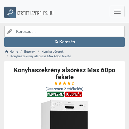
KERTIFELSZERELES.HU
Keresés
Home
Bútorok
Konyha bútorok
Konyhaszekrény alsórész Max 60po fekete
Konyhaszekrény alsórész Max 60po
fekete
(Összesen
2
értékelés)
KEDVEZMÉNY
ÚJDONSÁG