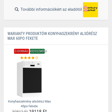
További információkért az eladótól
WARIANTY PRODUKTÓW KONYHASZEKRÉNY ALSÓRÉSZ
MAX 60PO FEKETE
ÚJDONSÁG
KEDVEZMÉNY
Konyhaszekrény alsórész Max
45po fekete
19118 Ft
30812 Ft