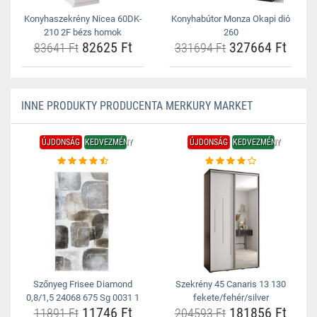
Konyhaszekrény Nicea 60DK-
Konyhabútor Monza Okapi dió
210 2F bézs homok
260
82625 Ft
327664 Ft
83641 Ft
331694 Ft
INNE PRODUKTY PRODUCENTA MERKURY MARKET
ÚJDONSÁG
KEDVEZMÉNY
ÚJDONSÁG
KEDVEZMÉNY
Szőnyeg Frisee Diamond
Szekrény 45 Canaris 13 130
0,8/1,5 24068 675 Sg 0031 1
fekete/fehér/silver
11746 Ft
181856 Ft
11891 Ft
204593 Ft