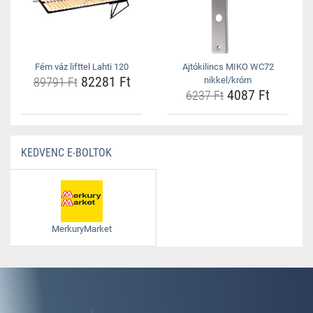
Fém váz lifttel Lahti 120
Ajtókilincs MIKO WC72
82281 Ft
89791 Ft
nikkel/króm
4087 Ft
6237 Ft
KEDVENC E-BOLTOK
MerkuryMarket