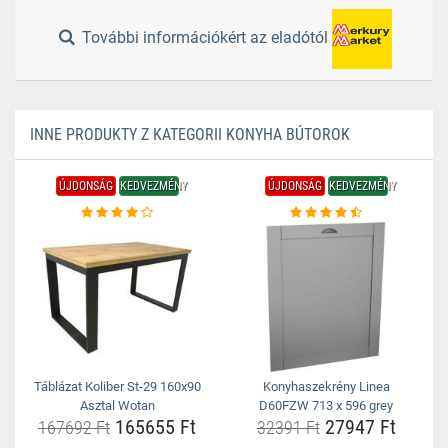
További információkért az eladótól
INNE PRODUKTY Z KATEGORII KONYHA BÚTOROK
ÚJDONSÁG
KEDVEZMÉNY
ÚJDONSÁG
KEDVEZMÉNY
Táblázat Koliber St-29 160x90
Konyhaszekrény Linea
Asztal Wotan
D60FZW 713 x 596 grey
165655 Ft
27947 Ft
167692 Ft
32391 Ft