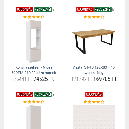
ÚJDONSÁG
KEDVEZMÉNY
ÚJDONSÁG
KEDVEZMÉNY
Konyhaszekrény Nicea
Asztal ST-10 120X80 + 40
60DPM-210 2F bézs homok
wotan tölgy
74525 Ft
169705 Ft
75441 Ft
171792 Ft
ÚJDONSÁG
KEDVEZMÉNY
ÚJDONSÁG