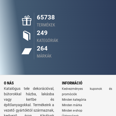
65738
TERMÉKEK
249
KATEGÓRIÁK
264
MÁRKÁK
O NÁS
INFORMÁCIÓ
Katalógus tele dekorációval,
Kedvezményes kuponok és
bútorokkal házba, lakásba
promóciók
vagy kertbe és
Minden kategória
építőanyagokkal. Termékeink a
Minden márka
vezető gyártóktól származnak,
Minden e-shop
kedvező áron. Kínálunk