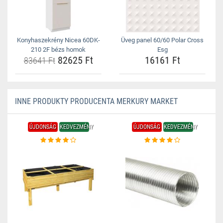
Konyhaszekrény Nicea 60DK-
Üveg panel 60/60 Polar Cross
210 2F bézs homok
Esg
82625 Ft
16161 Ft
83641 Ft
INNE PRODUKTY PRODUCENTA MERKURY MARKET
ÚJDONSÁG
KEDVEZMÉNY
ÚJDONSÁG
KEDVEZMÉNY