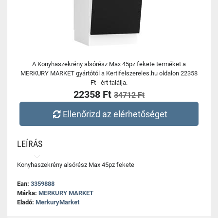
A Konyhaszekrény alsórész Max 45pz fekete terméket a
MERKURY MARKET gyártótól a Kertifelszereles.hu oldalon 22358
Ft - ért találja.
22358 Ft
34712 Ft
Ellenőrizd az elérhetőséget
LEÍRÁS
Konyhaszekrény alsórész Max 45pz fekete
Ean:
3359888
Márka:
MERKURY MARKET
Eladó:
MerkuryMarket