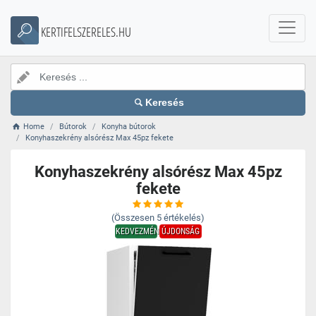
KERTIFELSZERELES.HU
Keresés
Home
Bútorok
Konyha bútorok
Konyhaszekrény alsórész Max 45pz fekete
Konyhaszekrény alsórész Max 45pz
fekete
(Összesen
5
értékelés)
KEDVEZMÉNY
ÚJDONSÁG