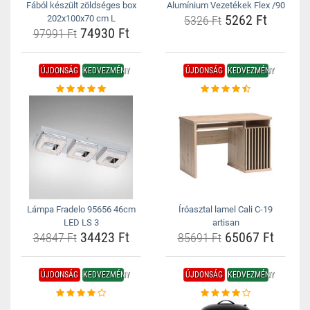
Fából készült zöldséges box
Alumínium Vezetékek Flex /90
5262 Ft
202x100x70 cm L
5326 Ft
74930 Ft
97991 Ft
ÚJDONSÁG
KEDVEZMÉNY
ÚJDONSÁG
KEDVEZMÉNY
Lámpa Fradelo 95656 46cm
Íróasztal lamel Cali C-19
LED LS 3
artisan
34423 Ft
65067 Ft
34847 Ft
85691 Ft
ÚJDONSÁG
KEDVEZMÉNY
ÚJDONSÁG
KEDVEZMÉNY