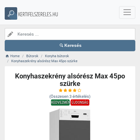
KERTIFELSZERELES.HU
Keresés
Home
Bútorok
Konyha bútorok
Konyhaszekrény alsórész Max 45po szürke
Konyhaszekrény alsórész Max 45po
szürke
(Összesen
3
értékelés)
KEDVEZMÉNY
ÚJDONSÁG