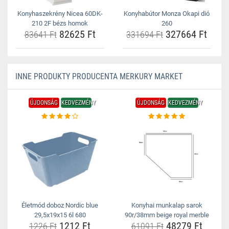
Konyhaszekrény Nicea 60DK-
Konyhabútor Monza Okapi dió
210 2F bézs homok
260
82625 Ft
327664 Ft
83641 Ft
331694 Ft
INNE PRODUKTY PRODUCENTA MERKURY MARKET
ÚJDONSÁG
KEDVEZMÉNY
ÚJDONSÁG
KEDVEZMÉNY
Életmód doboz Nordic blue
Konyhai munkalap sarok
29,5x19x15 6l 680
90r/38mm beige royal merble
1212 Ft
48279 Ft
1226 Ft
61091 Ft