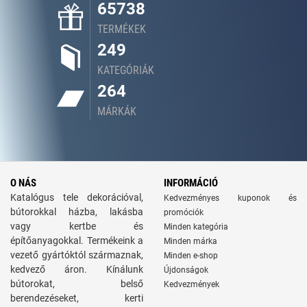
65738
TERMÉKEK
249
KATEGÓRIÁK
264
MÁRKÁK
O NÁS
INFORMÁCIÓ
Katalógus tele dekorációval,
Kedvezményes kuponok és
bútorokkal házba, lakásba
promóciók
vagy kertbe és
Minden kategória
építőanyagokkal. Termékeink a
Minden márka
vezető gyártóktól származnak,
Minden e-shop
kedvező áron. Kínálunk
Újdonságok
bútorokat, belső
Kedvezmények
berendezéseket, kerti