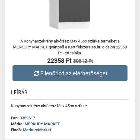
A Konyhaszekrény alsórész Max 45po szürke terméket a
MERKURY MARKET gyártótól a Kertifelszereles.hu oldalon 22358
Ft - ért találja.
22358 Ft
30812 Ft
Ellenőrizd az elérhetőséget
LEÍRÁS
Konyhaszekrény alsórész Max 45po szürke
Ean:
3359617
Márka:
MERKURY MARKET
Eladó:
MerkuryMarket