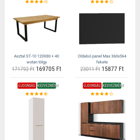
Asztal ST-10 120X80 + 40
Oldalsó panel Max 360x564
wotan tölgy
fekete
169705 Ft
15877 Ft
171792 Ft
23011 Ft
ÚJDONSÁG
KEDVEZMÉNY
ÚJDONSÁG
KEDVEZMÉNY