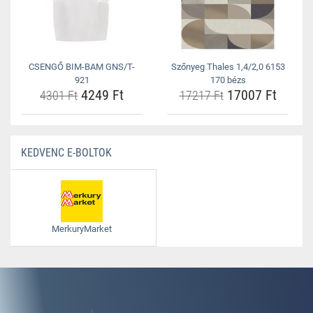
CSENGŐ BIM-BAM GNS/T-
Szőnyeg Thales 1,4/2,0 6153
921
170 bézs
4249 Ft
17007 Ft
4301 Ft
17217 Ft
KEDVENC E-BOLTOK
MerkuryMarket