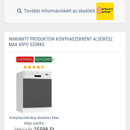
További információkért az eladótól
WARIANTY PRODUKTÓW KONYHASZEKRÉNY ALSÓRÉSZ
MAX 45PO SZÜRKE
ÚJDONSÁG
KEDVEZMÉNY
Konyhaszekrény alsórész Max
60po szürke
25598 Ft
38612 Ft