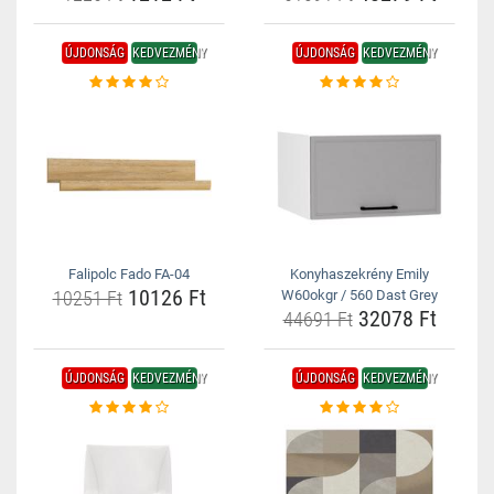
ÚJDONSÁG
KEDVEZMÉNY
ÚJDONSÁG
KEDVEZMÉNY
Falipolc Fado FA-04
Konyhaszekrény Emily
10126 Ft
10251 Ft
W60okgr / 560 Dast Grey
32078 Ft
44691 Ft
ÚJDONSÁG
KEDVEZMÉNY
ÚJDONSÁG
KEDVEZMÉNY