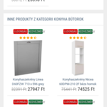
INNE PRODUKTY Z KATEGORII KONYHA BÚTOROK
ÚJDONSÁG
KEDVEZMÉNY
ÚJDONSÁG
KEDVEZMÉNY
Konyhaszekrény Linea
Konyhaszekrény Nicea
D60FZW 713 x 596 grey
60DPM-210 2F bézs homok
27947 Ft
74525 Ft
32391 Ft
75441 Ft
ÚJDONSÁG
KEDVEZMÉNY
ÚJDONSÁG
KEDVEZMÉNY