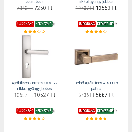
ezüst bézs
nikkel gyöngy jobbos
7250 Ft
12552 Ft
7340 Ft
12707 Ft
ÚJDONSÁG
KEDVEZMÉNY
ÚJDONSÁG
KEDVEZMÉNY
Ajtókilincs Carmen Z5 VL72
Belső Ajtókilincs ARCO E8
nikkel gyöngy jobbos
patina
10527 Ft
5667 Ft
10657 Ft
5736 Ft
ÚJDONSÁG
KEDVEZMÉNY
ÚJDONSÁG
KEDVEZMÉNY