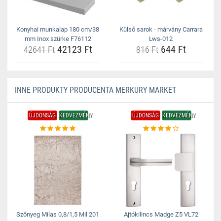
Konyhai munkalap 180 cm/38
Külső sarok - márvány Carrara
mm Inox szürke F76112
Lws-012
42123 Ft
644 Ft
42641 Ft
816 Ft
INNE PRODUKTY PRODUCENTA MERKURY MARKET
ÚJDONSÁG
KEDVEZMÉNY
ÚJDONSÁG
KEDVEZMÉNY
Szőnyeg Milas 0,8/1,5 Mil 201
Ajtókilincs Madge Z5 VL72