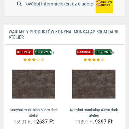
További információkért az eladótól
WARIANTY PRODUKTÓW KONYHAI MUNKALAP 80CM DARK
ATELIER
ÚJDONSÁG
KEDVEZMÉNY
ÚJDONSÁG
KEDVEZMÉNY
Konyhai munkalap 60cm dark
Konyhai munkalap 40cm dark
atelier
atelier
12637 Ft
9397 Ft
15991 Ft
11891 Ft