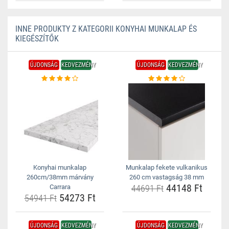
INNE PRODUKTY Z KATEGORII KONYHAI MUNKALAP ÉS
KIEGÉSZÍTŐK
ÚJDONSÁG
KEDVEZMÉNY
ÚJDONSÁG
KEDVEZMÉNY
Konyhai munkalap
Munkalap fekete vulkanikus
260cm/38mm márvány
260 cm vastagság 38 mm
44148 Ft
Carrara
44691 Ft
54273 Ft
54941 Ft
ÚJDONSÁG
KEDVEZMÉNY
ÚJDONSÁG
KEDVEZMÉNY