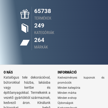
65738
TERMÉKEK
249
KATEGÓRIÁK
264
MÁRKÁK
O NÁS
INFORMÁCIÓ
Katalógus tele dekorációval,
Kedvezményes kuponok és
bútorokkal házba, lakásba
promóciók
vagy kertbe és
Minden kategória
építőanyagokkal. Termékeink a
Minden márka
vezető gyártóktól származnak,
Minden e-shop
kedvező áron. Kínálunk
Újdonságok
bútorokat, belső