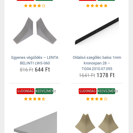
Egyenes végződés – LENTA
Oldalsó szegőléc balos 1mm
BELINTI LWS-060
kronospan 28 –
644 Ft
816 Ft
TG04.2310.07.055
1378 Ft
1641 Ft
ÚJDONSÁG
KEDVEZMÉNY
ÚJDONSÁG
KEDVEZMÉNY