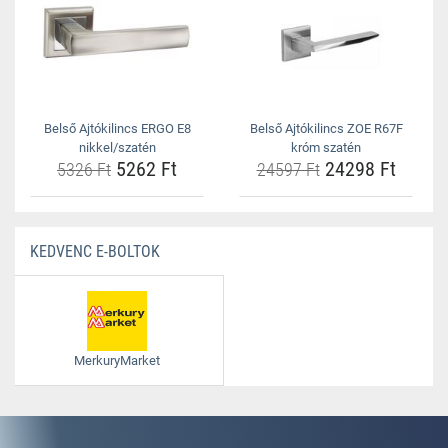
Belső Ajtókilincs ERGO E8
Belső Ajtókilincs ZOE R67F
nikkel/szatén
króm szatén
5262 Ft
24298 Ft
5326 Ft
24597 Ft
KEDVENC E-BOLTOK
MerkuryMarket