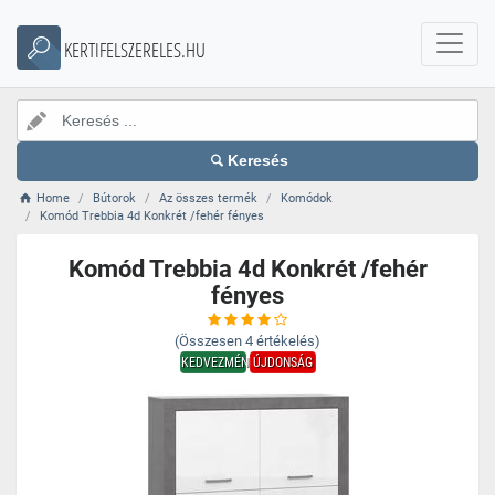
KERTIFELSZERELES.HU
Keresés
Home
Bútorok
Az összes termék
Komódok
Komód Trebbia 4d Konkrét /fehér fényes
Komód Trebbia 4d Konkrét /fehér
fényes
(Összesen
4
értékelés)
KEDVEZMÉNY
ÚJDONSÁG