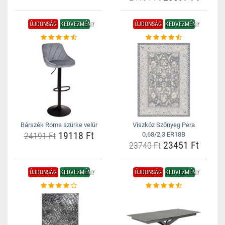
ÚJDONSÁG
KEDVEZMÉNY
ÚJDONSÁG
KEDVEZMÉNY
Bárszék Roma szürke velúr
Viszkóz Szőnyeg Pera
19118 Ft
24191 Ft
0,68/2,3 ER18B
23451 Ft
23740 Ft
ÚJDONSÁG
KEDVEZMÉNY
ÚJDONSÁG
KEDVEZMÉNY