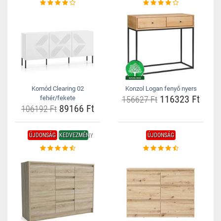
Komód Clearing 02
Konzol Logan fenyő nyers
116323 Ft
fehér/fekete
156627 Ft
89166 Ft
106192 Ft
ÚJDONSÁG
KEDVEZMÉNY
ÚJDONSÁG