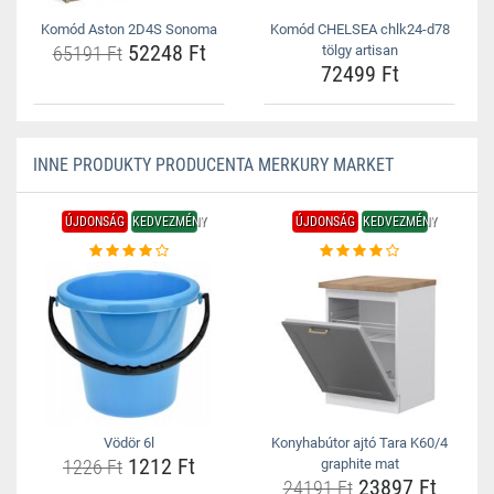
Komód Aston 2D4S Sonoma
Komód CHELSEA chlk24-d78
52248 Ft
65191 Ft
tölgy artisan
72499 Ft
INNE PRODUKTY PRODUCENTA MERKURY MARKET
ÚJDONSÁG
KEDVEZMÉNY
ÚJDONSÁG
KEDVEZMÉNY
Vödör 6l
Konyhabútor ajtó Tara K60/4
1212 Ft
1226 Ft
graphite mat
23897 Ft
24191 Ft