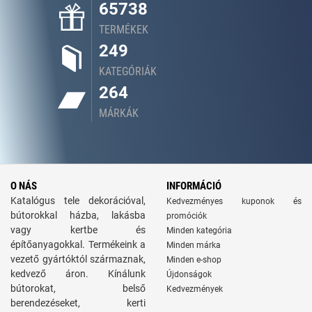
65738
TERMÉKEK
249
KATEGÓRIÁK
264
MÁRKÁK
O NÁS
INFORMÁCIÓ
Katalógus tele dekorációval,
Kedvezményes kuponok és
bútorokkal házba, lakásba
promóciók
vagy kertbe és
Minden kategória
építőanyagokkal. Termékeink a
Minden márka
vezető gyártóktól származnak,
Minden e-shop
kedvező áron. Kínálunk
Újdonságok
bútorokat, belső
Kedvezmények
berendezéseket, kerti