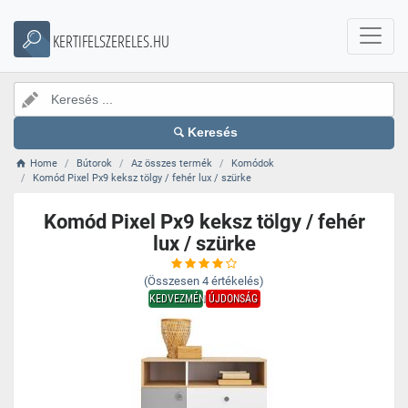
KERTIFELSZERELES.HU
Keresés
Home
Bútorok
Az összes termék
Komódok
Komód Pixel Px9 keksz tölgy / fehér lux / szürke
Komód Pixel Px9 keksz tölgy / fehér
lux / szürke
(Összesen
4
értékelés)
KEDVEZMÉNY
ÚJDONSÁG