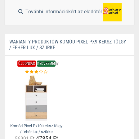
További információkért az eladótól
WARIANTY PRODUKTÓW KOMÓD PIXEL PX9 KEKSZ TÖLGY
/ FEHÉR LUX / SZÜRKE
ÚJDONSÁG
KEDVEZMÉNY
Komód Pixel Px10 keksz tölgy
/ fehér lux / szürke
47854 Ft
56991 Ft