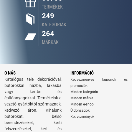
TERMÉKEK
249
KATEGÓRIÁK
264
MÁRKÁK
O NÁS
INFORMÁCIÓ
Katalógus tele dekorációval,
Kedvezményes kuponok és
bútorokkal házba, lakásba
promóciók
vagy kertbe és
Minden kategória
építőanyagokkal. Termékeink a
Minden márka
vezető gyártóktól származnak,
Minden e-shop
kedvező áron. Kínálunk
Újdonságok
bútorokat, belső
Kedvezmények
berendezéseket, kerti
felszereléseket, kert- és