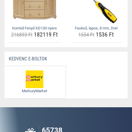
Komód Fenyő KD130 nyers
Favéső, lapos, 8 mm, Drel
182119 Ft
1536 Ft
216893 Ft
1554 Ft
KEDVENC E-BOLTOK
MerkuryMarket
65738