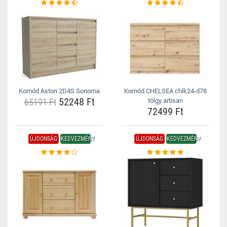
Komód Aston 2D4S Sonoma
Komód CHELSEA chlk24-d78
52248 Ft
65191 Ft
tölgy artisan
72499 Ft
ÚJDONSÁG
KEDVEZMÉNY
ÚJDONSÁG
KEDVEZMÉNY