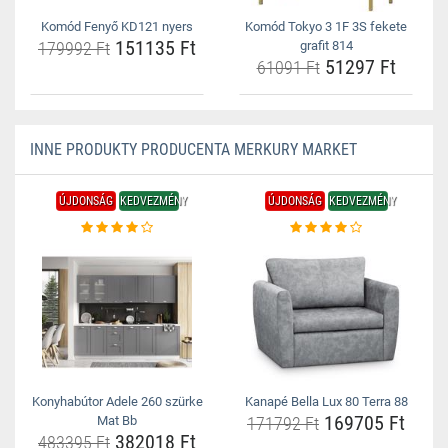
Komód Fenyő KD121 nyers
Komód Tokyo 3 1F 3S fekete
151135 Ft
179992 Ft
grafit 814
51297 Ft
61091 Ft
INNE PRODUKTY PRODUCENTA MERKURY MARKET
ÚJDONSÁG
KEDVEZMÉNY
ÚJDONSÁG
KEDVEZMÉNY
Konyhabútor Adele 260 szürke
Kanapé Bella Lux 80 Terra 88
169705 Ft
Mat Bb
171792 Ft
382018 Ft
483395 Ft