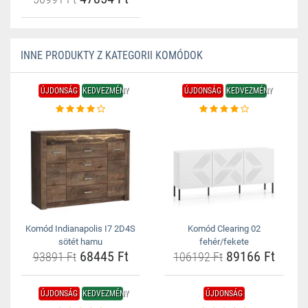
INNE PRODUKTY Z KATEGORII KOMÓDOK
ÚJDONSÁG
KEDVEZMÉNY
ÚJDONSÁG
KEDVEZMÉNY
Komód Indianapolis I7 2D4S
Komód Clearing 02
sötét hamu
fehér/fekete
68445 Ft
89166 Ft
93891 Ft
106192 Ft
ÚJDONSÁG
KEDVEZMÉNY
ÚJDONSÁG