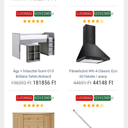
ÚJDONSÁG
KEDVEZMÉNY
ÚJDONSÁG
KEDVEZMÉNY
Ágy + Íróasztal Gumi G15
Páraelszívó WK-4 Classic Eco
Briliáns fehér/Antracit
60 fekete / arany
181856 Ft
44148 Ft
196392 Ft
44691 Ft
ÚJDONSÁG
KEDVEZMÉNY
ÚJDONSÁG
KEDVEZMÉNY