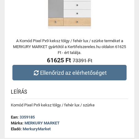
A Komód Pixel Px9 keksz tölgy / fehér lux / szürke terméket a
MERKURY MARKET gyártótól a Kertifelszereles.hu oldalon 61625
Ft - ért találja.
61625 Ft
73391 Ft
Ellenőrizd az elérhetőséget
LEÍRÁS
Komód Pixel Px9 keksz tölgy / fehér lux / szürke
Ean:
3359185
Márka:
MERKURY MARKET
Eladó:
MerkuryMarket