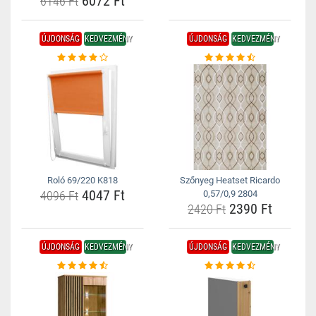
6072 Ft
6146 Ft
ÚJDONSÁG
KEDVEZMÉNY
ÚJDONSÁG
KEDVEZMÉNY
Roló 69/220 K818
Szőnyeg Heatset Ricardo
4047 Ft
4096 Ft
0,57/0,9 2804
2390 Ft
2420 Ft
ÚJDONSÁG
KEDVEZMÉNY
ÚJDONSÁG
KEDVEZMÉNY