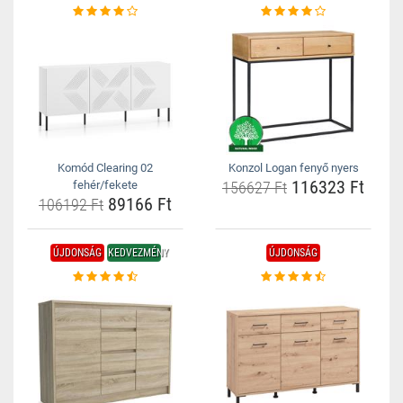
Komód Clearing 02
Konzol Logan fenyő nyers
116323 Ft
fehér/fekete
156627 Ft
89166 Ft
106192 Ft
ÚJDONSÁG
KEDVEZMÉNY
ÚJDONSÁG