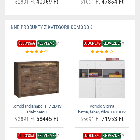
40969 Ft
47854 Ft
52891 Ft
61091 Ft
INNE PRODUKTY Z KATEGORII KOMÓDOK
ÚJDONSÁG
KEDVEZMÉNY
ÚJDONSÁG
KEDVEZMÉNY
Komód Indianapolis I7 2D4S
Komód Sigma
sötét hamu
beton/fehér/tölgy 110 SI12
68445 Ft
71953 Ft
93891 Ft
85691 Ft
ÚJDONSÁG
KEDVEZMÉNY
ÚJDONSÁG
KEDVEZMÉNY