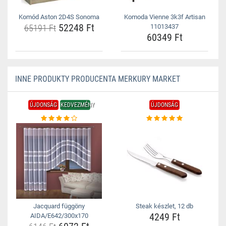
Komód Aston 2D4S Sonoma
Komoda Vienne 3k3f Artisan
52248 Ft
65191 Ft
11013437
60349 Ft
INNE PRODUKTY PRODUCENTA MERKURY MARKET
ÚJDONSÁG
KEDVEZMÉNY
ÚJDONSÁG
Jacquard függöny
Steak készlet, 12 db
4249 Ft
AIDA/E642/300x170