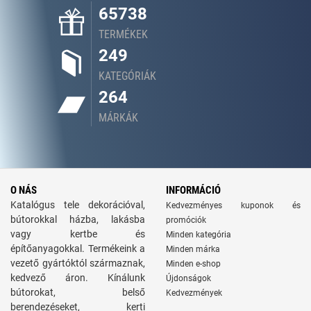
65738
TERMÉKEK
249
KATEGÓRIÁK
264
MÁRKÁK
O NÁS
INFORMÁCIÓ
Katalógus tele dekorációval,
Kedvezményes kuponok és
bútorokkal házba, lakásba
promóciók
vagy kertbe és
Minden kategória
építőanyagokkal. Termékeink a
Minden márka
vezető gyártóktól származnak,
Minden e-shop
kedvező áron. Kínálunk
Újdonságok
bútorokat, belső
Kedvezmények
berendezéseket, kerti