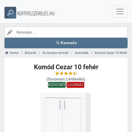
KERTIFELSZERELES.HU
Keresés
Home
Bútorok
Az összes termék
Komódok
Komód Cezar 10 fehér
Komód Cezar 10 fehér
(Összesen
2
értékelés)
KEDVEZMÉNY
ÚJDONSÁG