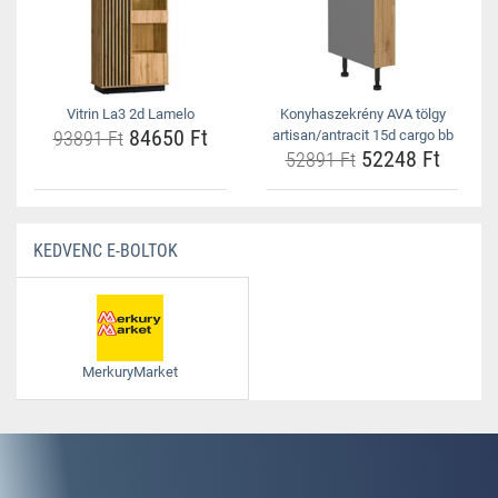
Vitrin La3 2d Lamelo
Konyhaszekrény AVA tölgy
84650 Ft
93891 Ft
artisan/antracit 15d cargo bb
52248 Ft
52891 Ft
KEDVENC E-BOLTOK
MerkuryMarket