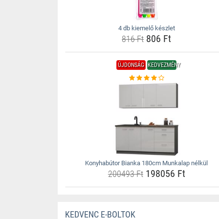
4 db kiemelő készlet
806 Ft
816 Ft
ÚJDONSÁG
KEDVEZMÉNY
Konyhabútor Bianka 180cm Munkalap nélkül
198056 Ft
200493 Ft
KEDVENC E-BOLTOK