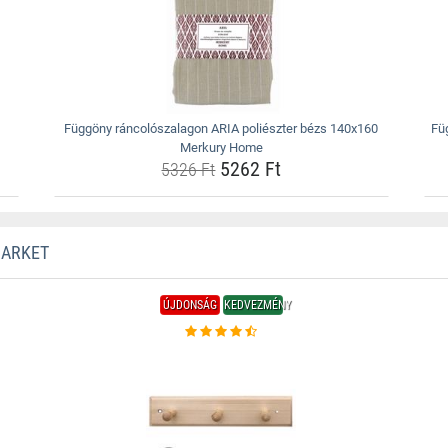
Függöny ráncolószalagon ARIA poliészter bézs 140x160
Fü
Merkury Home
5262 Ft
5326 Ft
MARKET
ÚJDONSÁG
KEDVEZMÉNY