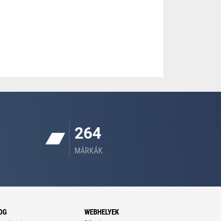
264
MÁRKÁK
OG
WEBHELYEK