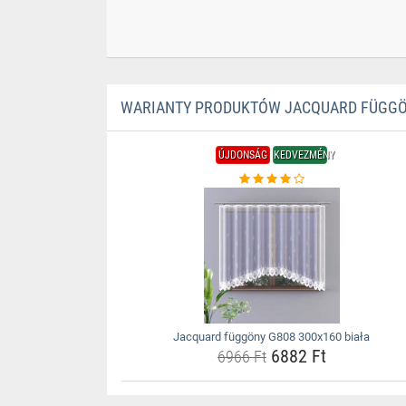
WARIANTY PRODUKTÓW JACQUARD FÜGGÖN
ÚJDONSÁG
KEDVEZMÉNY
Jacquard függöny G808 300x160 biała
6882 Ft
6966 Ft