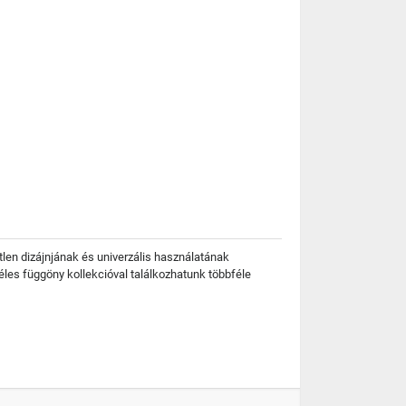
őtlen dizájnjának és univerzális használatának
éles függöny kollekcióval találkozhatunk többféle