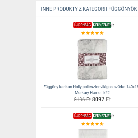
INNE PRODUKTY Z KATEGORII FÜGGÖNYÖK
ÚJDONSÁG
KEDVEZMÉNY
Függöny karikán Holly poliészter világos szürke 140x1
Merkury Home II/22
8097 Ft
8196 Ft
ÚJDONSÁG
KEDVEZMÉNY