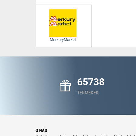
MerkuryMarket
65738
TERMÉKEK
O NÁS