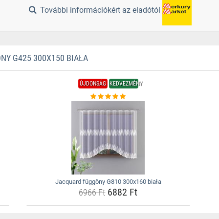
További információkért az eladótól
Y G425 300X150 BIAŁA
ÚJDONSÁG
KEDVEZMÉNY
Jacquard függöny G810 300x160 biała
6882 Ft
6966 Ft