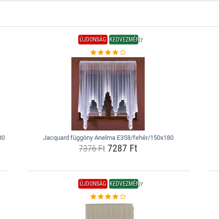
ÚJDONSÁG
KEDVEZMÉNY
80
Jacquard függöny Anelma E358/fehér/150x180
7287 Ft
7376 Ft
ÚJDONSÁG
KEDVEZMÉNY