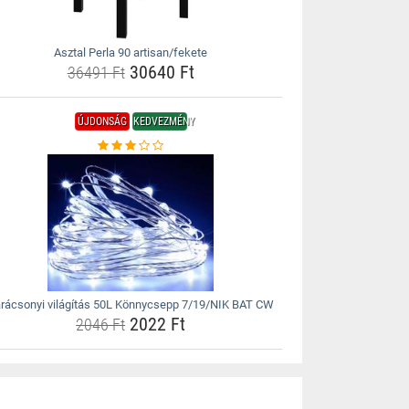
Asztal Perla 90 artisan/fekete
30640 Ft
36491 Ft
ÚJDONSÁG
KEDVEZMÉNY
rácsonyi világítás 50L Könnycsepp 7/19/NIK BAT CW
2022 Ft
2046 Ft