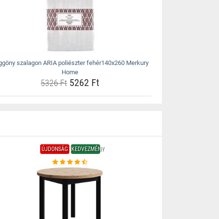
ggöny szalagon ARIA poliészter fehér140x260 Merkury
Home
5262 Ft
5326 Ft
ÚJDONSÁG
KEDVEZMÉNY