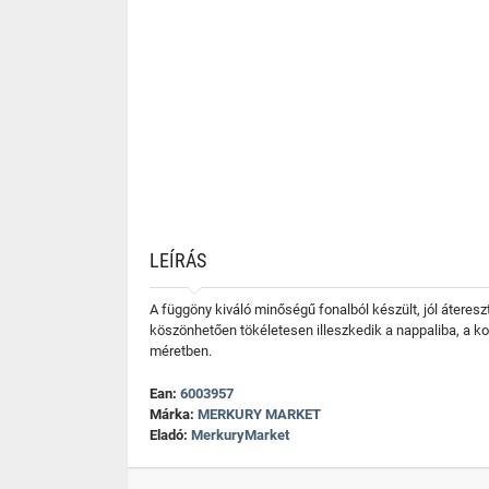
LEÍRÁS
A függöny kiváló minőségű fonalból készült, jól áteresz
köszönhetően tökéletesen illeszkedik a nappaliba, a ko
méretben.
Ean:
6003957
Márka:
MERKURY MARKET
Eladó:
MerkuryMarket