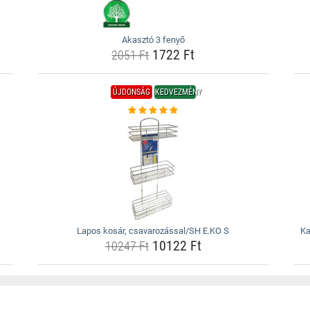
Akasztó 3 fenyő
1722 Ft
2051 Ft
ÚJDONSÁG
KEDVEZMÉNY
Lapos kosár, csavarozással/SH E.KO S
Ka
10122 Ft
10247 Ft