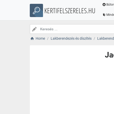
Bútor
KERTIFELSZERELES.HU
Minde
Home
Lakberendezés és díszítés
Lakberende
Ja