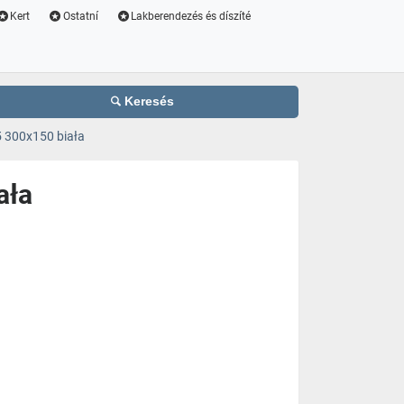
Kert
Ostatní
Lakberendezés és díszíté
Keresés
 300x150 biała
ała