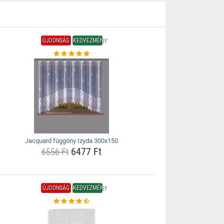
ÚJDONSÁG
KEDVEZMÉNY
Jacquard függöny Izyda 300x150
6477 Ft
6556 Ft
ÚJDONSÁG
KEDVEZMÉNY