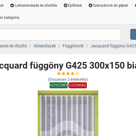
ok
Lakberendezés és díszítés
Építkezé
Szerszámok és gépek
n kategória
zés és díszíté
Ablakdíszek
Függönyök
Jacquard függöny G425
cquard függöny G425 300x150 bi
(Összesen
2
értékelés)
KEDVEZMÉNY
ÚJDONSÁG