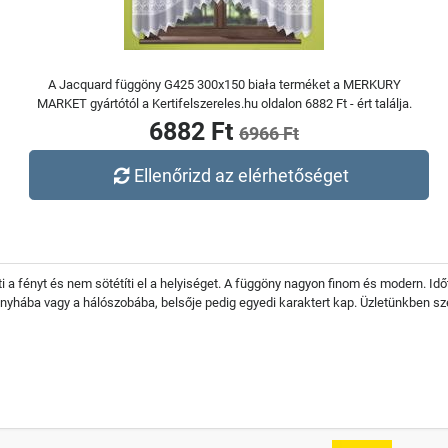
A Jacquard függöny G425 300x150 biała terméket a MERKURY
MARKET gyártótól a Kertifelszereles.hu oldalon 6882 Ft - ért találja.
6882 Ft
6966 Ft
Ellenőrizd az elérhetőséget
ti a fényt és nem sötétíti el a helyiséget. A függöny nagyon finom és modern. Id
nyhába vagy a hálószobába, belsője pedig egyedi karaktert kap. Üzletünkben sz