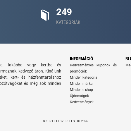
249
KATEGÓRIÁK
INFORMÁCIÓ
BL
zba, lakásba vagy kertbe és
Kedvezményes kuponok és
Ma
ármaznak, kedvező áron. Kínálunk
promóciók
seket, kert- és házfenntartáshoz
Minden kategória
 bozótvágókat és még sok minden
Minden márka
Minden e-shop
Újdonságok
Kedvezmények
©KERTIFELSZERELES.HU 2026