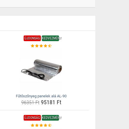
ÚJDONSÁG
KEDVEZMÉNY
Fűtőszőnyeg panelek alá AL-90
95181 Ft
96351 Ft
ÚJDONSÁG
KEDVEZMÉNY