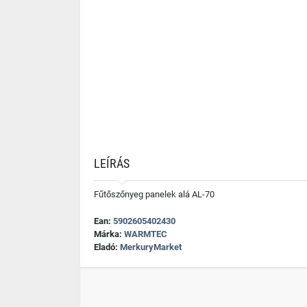
LEÍRÁS
Fűtőszőnyeg panelek alá AL-70
Ean:
5902605402430
Márka:
WARMTEC
Eladó:
MerkuryMarket