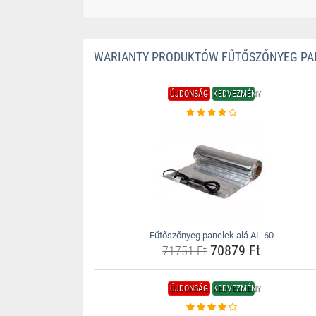
WARIANTY PRODUKTÓW FŰTŐSZŐNYEG PAN
ÚJDONSÁG
KEDVEZMÉNY
Fűtőszőnyeg panelek alá AL-60
70879 Ft
71751 Ft
ÚJDONSÁG
KEDVEZMÉNY