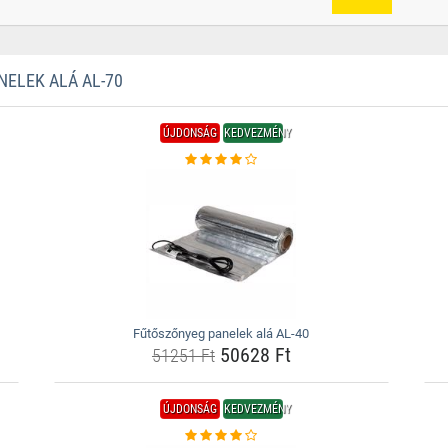
ELEK ALÁ AL-70
ÚJDONSÁG
KEDVEZMÉNY
Fűtőszőnyeg panelek alá AL-40
50628 Ft
51251 Ft
ÚJDONSÁG
KEDVEZMÉNY