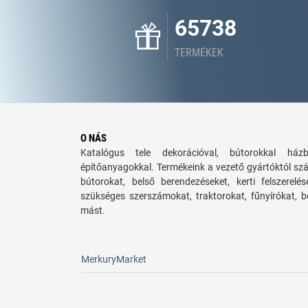
65738
TERMÉKEK
O NÁS
Katalógus tele dekorációval, bútorokkal há
építőanyagokkal. Termékeink a vezető gyártóktól sz
bútorokat, belső berendezéseket, kerti felszerelé
szükséges szerszámokat, traktorokat, fűnyírókat,
mást.
MerkuryMarket