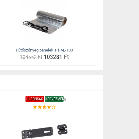
Fűtőszőnyeg panelek alá AL-100
103281 Ft
104552 Ft
ÚJDONSÁG
KEDVEZMÉNY