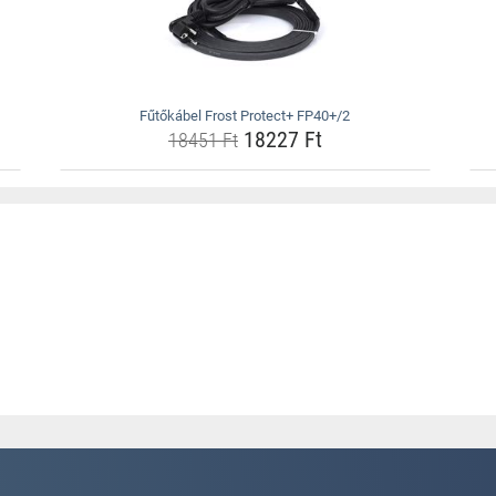
Fűtőkábel Frost Protect+ FP40+/2
18227 Ft
18451 Ft