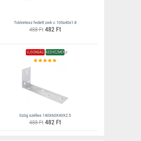
Tolóretesz fedett zwk c 105x40x1.8
482 Ft
488 Ft
ÚJDONSÁG
KEDVEZMÉNY
Szög szélles 140X60X40X2.5
482 Ft
488 Ft