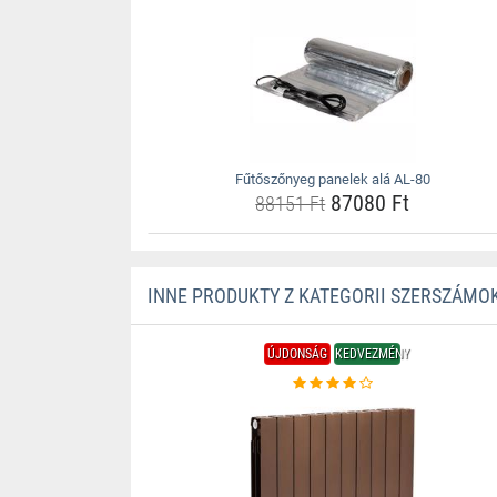
Fűtőszőnyeg panelek alá AL-80
87080 Ft
88151 Ft
INNE PRODUKTY Z KATEGORII SZERSZÁMOK
ÚJDONSÁG
KEDVEZMÉNY