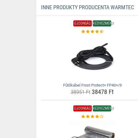
INNE PRODUKTY PRODUCENTA WARMTEC
ÚJDONSÁG
KEDVEZMÉNY
Fűtőkábel Frost Protect+ FP40+/9
38478 Ft
38951 Ft
ÚJDONSÁG
KEDVEZMÉNY