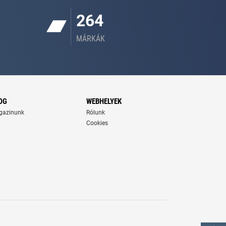
264
MÁRKÁK
OG
WEBHELYEK
gazinunk
Rólunk
Cookies