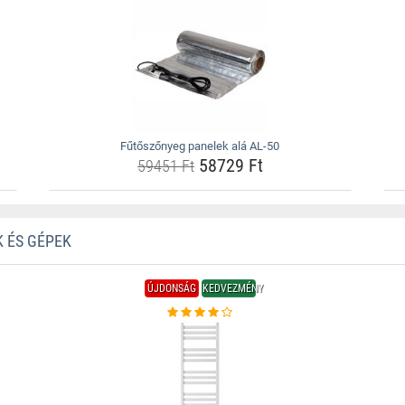
Fűtőszőnyeg panelek alá AL-50
58729 Ft
59451 Ft
 ÉS GÉPEK
ÚJDONSÁG
KEDVEZMÉNY