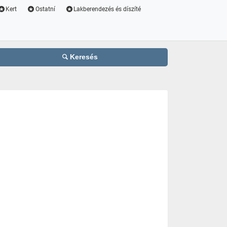
Kert
Ostatní
Lakberendezés és díszíté
Keresés