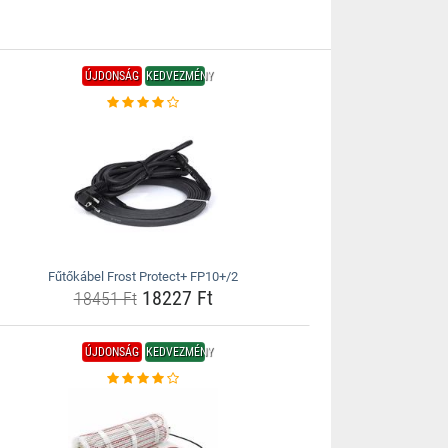
ÚJDONSÁG
KEDVEZMÉNY
Fűtőkábel Frost Protect+ FP10+/2
18227 Ft
18451 Ft
ÚJDONSÁG
KEDVEZMÉNY