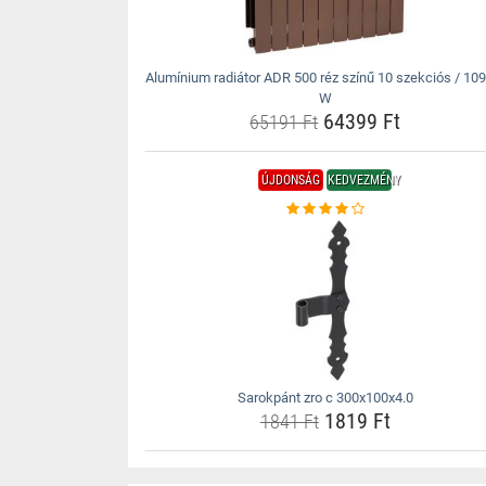
Alumínium radiátor ADR 500 réz színű 10 szekciós / 109
W
64399 Ft
65191 Ft
ÚJDONSÁG
KEDVEZMÉNY
Sarokpánt zro c 300x100x4.0
1819 Ft
1841 Ft