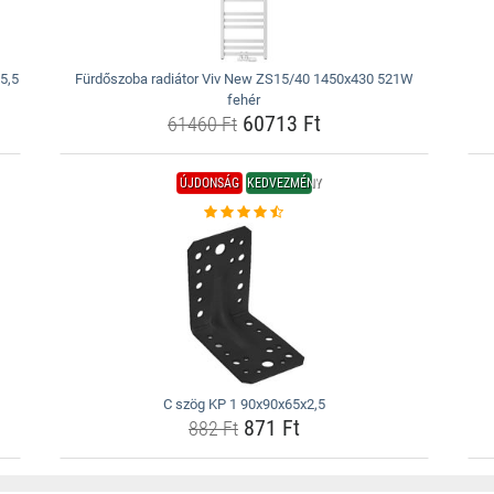
5,5
Fürdőszoba radiátor Viv New ZS15/40 1450x430 521W
fehér
60713 Ft
61460 Ft
ÚJDONSÁG
KEDVEZMÉNY
C szög KP 1 90x90x65x2,5
871 Ft
882 Ft