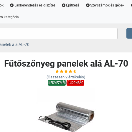
ok
Lakberendezés és díszítés
Építkezé
Szerszámok és gépek
n kategória
nelek alá AL-70
Fűtőszőnyeg panelek alá AL-70
(Összesen
2
értékelés)
KEDVEZMÉNY
ÚJDONSÁG