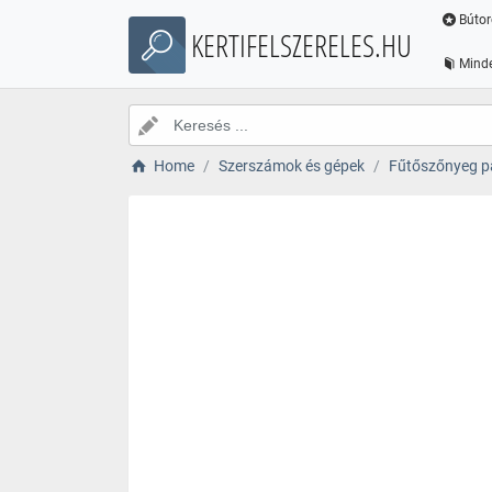
Bútor
KERTIFELSZERELES.HU
Minde
Home
Szerszámok és gépek
Fűtőszőnyeg pa