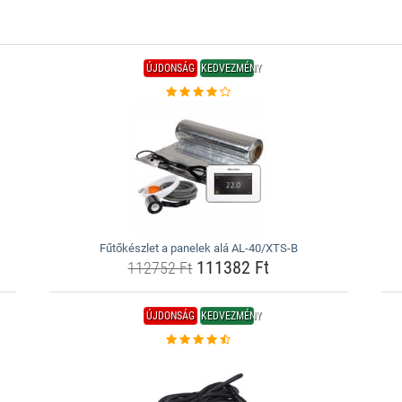
ÚJDONSÁG
KEDVEZMÉNY
Fűtőkészlet a panelek alá AL-40/XTS-B
111382 Ft
112752 Ft
ÚJDONSÁG
KEDVEZMÉNY