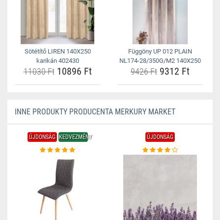
Sötétítő LIREN 140X250
Függöny UP 012 PLAIN
karikán 402430
NL174-28/350G/M2 140X250
10896 Ft
9312 Ft
11030 Ft
9426 Ft
INNE PRODUKTY PRODUCENTA MERKURY MARKET
ÚJDONSÁG
KEDVEZMÉNY
ÚJDONSÁG