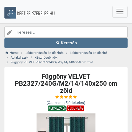
KERTIFELSZERELES.HU
Keresés
Home
Lakberendezés és díszítés
Lakberendezés és díszíté
Ablakdíszek
Kész függönyök
Függöny VELVET PB2327/240G/M2/14/140x250 cm zöld
Függöny VELVET
PB2327/240G/M2/14/140x250 cm
zöld
(Összesen
5
értékelés)
KEDVEZMÉNY
ÚJDONSÁG