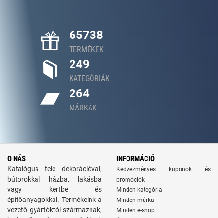
65738
TERMÉKEK
249
KATEGÓRIÁK
264
MÁRKÁK
O NÁS
INFORMÁCIÓ
Katalógus tele dekorációval,
Kedvezményes kuponok és
bútorokkal házba, lakásba
promóciók
vagy kertbe és
Minden kategória
építőanyagokkal. Termékeink a
Minden márka
vezető gyártóktól származnak,
Minden e-shop