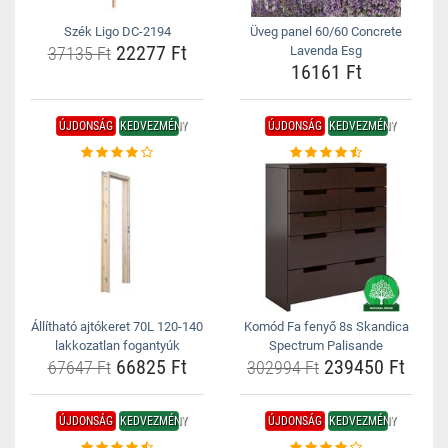
Szék Ligo DC-2194
Üveg panel 60/60 Concrete
22277 Ft
37135 Ft
Lavenda Esg
16161 Ft
ÚJDONSÁG
KEDVEZMÉNY
ÚJDONSÁG
KEDVEZMÉNY
Állítható ajtókeret 70L 120-140
Komód Fa fenyő 8s Skandica
lakkozatlan fogantyúk
Spectrum Palisande
66825 Ft
239450 Ft
67647 Ft
302994 Ft
ÚJDONSÁG
KEDVEZMÉNY
ÚJDONSÁG
KEDVEZMÉNY