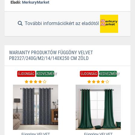
Eladó:
MerkuryMarket
További információkért az eladótól
WARIANTY PRODUKTÓW FÜGGÖNY VELVET
PB2327/240G/M2/14/140X250 CM ZÖLD
ÚJDONSÁG
KEDVEZMÉNY
ÚJDONSÁG
KEDVEZMÉNY
Függöny VELVET
Függöny VELVET