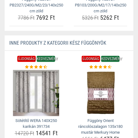
PB2327/240G/M2/23/140x250
PB103/200G/M2/17/140x250
cm zöld
cm zöld
7692 Ft
5262 Ft
7786 Ft
5326 Ft
INNE PRODUKTY Z KATEGORII KÉSZ FÜGGÖNYÖK
ÚJDONSÁG
KEDVEZMÉNY
ÚJDONSÁG
KEDVEZMÉNY
Sötétítő WERA 140X250
Függöny Orient
karikán 391734
ráncolószalagon 135x180
14541 Ft
14720 Ft
mustár Merkury Home